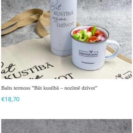
Balts termoss ”Būt kustībā – nozīmē dzīvot”
€
18,70