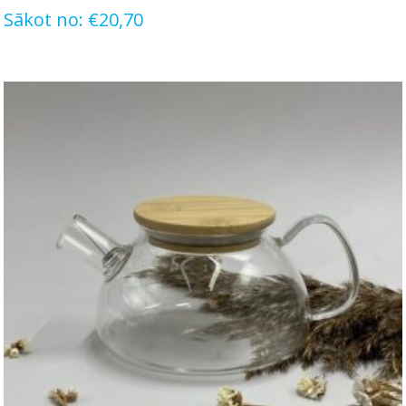
Sākot no:
€
20,70