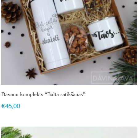
Dāvanu komplekts “Baltā satikšanās”
€
45,00