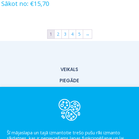
Sākot no:
€
15,70
1
2
3
4
5
→
VEIKALS
PIEGĀDE
PAR MUMS
KONTAKTI
LIETOŠANAS NOTEIKUMI
PRIVĀTUMA POLITIKA
Šī mājaslapa un tajā izmantotie trešo pušu rīki izmanto
sīkdatnes, kas ir nepieciešams lapas funkcionēšanai un lai