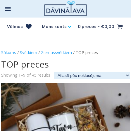
Vēlmes
Mans konts
0 preces
€0,00
Sākums
/
Svētkiem
/
Ziemassvētkiem
/ TOP preces
TOP preces
Showing 1–9 of 45 results