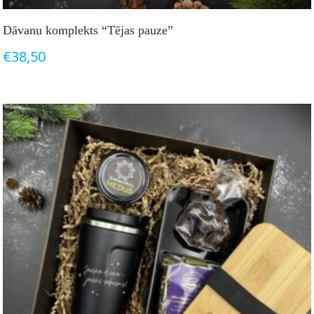
Dāvanu komplekts “Tējas pauze”
€
38,50