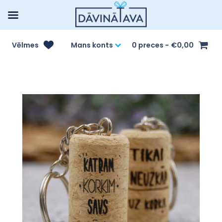
Vēlmes
Mans konts
0 preces
€0,00