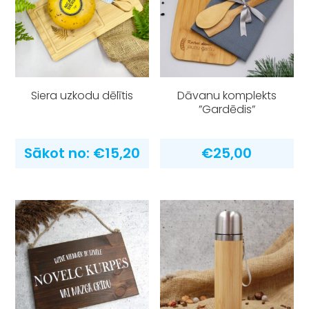
Siera uzkodu dēlītis
Dāvanu komplekts
”Gardēdis”
Sākot no:
€
15,20
€
25,00