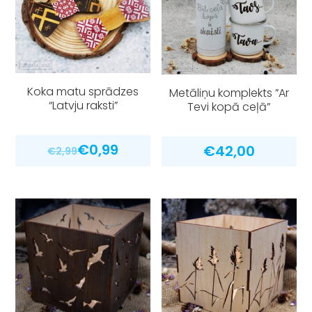
Koka matu sprādzes
Metāliņu komplekts ”Ar
“Latvju raksti”
Tevi kopā ceļā”
€
0,99
€
42,00
€
2,99