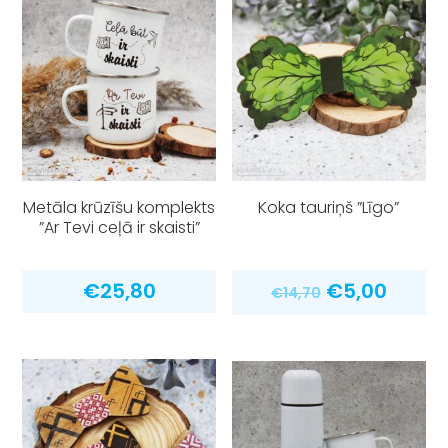
Metāla krūzīšu komplekts
Koka tauriņš ”Līgo”
”Ar Tevi ceļā ir skaisti”
Original
Curre
€
25,80
€
5,00
€
14,70
price
price
was:
is:
€14,70.
€5,00