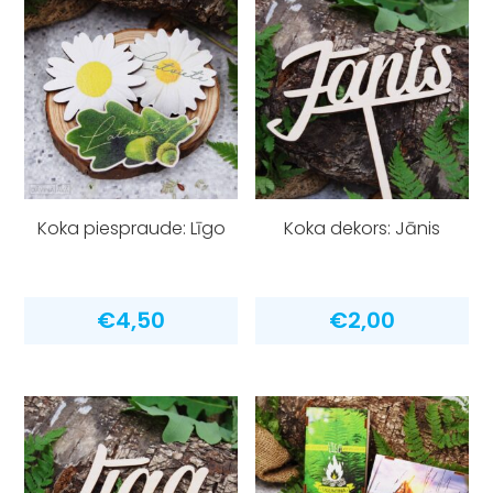
Koka piespraude: Līgo
Koka dekors: Jānis
€
4,50
€
2,00