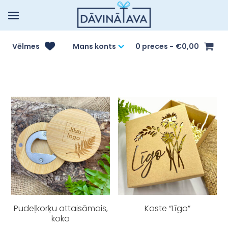
Vēlmes
Mans konts
0 preces
€0,00
Pudeļkorķu attaisāmais,
Kaste “Līgo”
koka