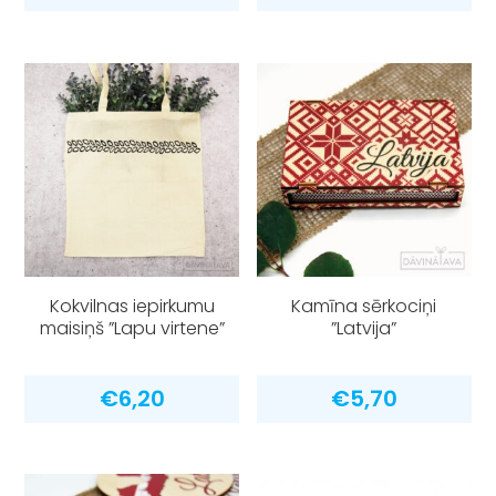
Kokvilnas iepirkumu
Kamīna sērkociņi
maisiņš ”Lapu virtene”
”Latvija”
€
6,20
€
5,70