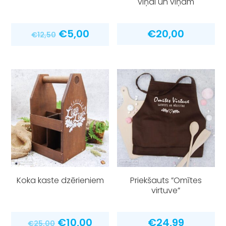
viņai un viņam
Original
Current
€
5,00
€
20,00
€
12,50
price
price
was:
is:
€12,50.
€5,00.
Koka kaste dzērieniem
Priekšauts ”Omītes
virtuve”
Original
Current
€
10,00
€
24,99
€
25,00