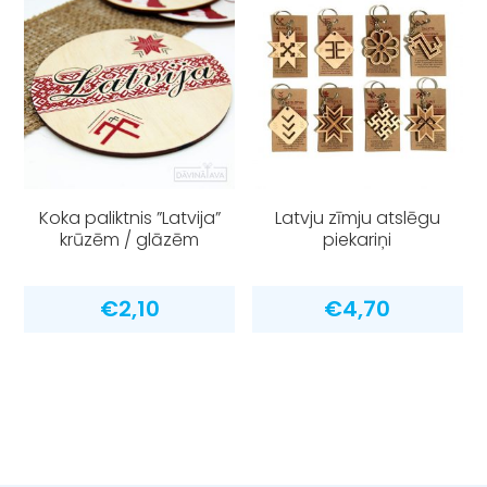
Koka paliktnis ”Latvija”
Latvju zīmju atslēgu
krūzēm / glāzēm
piekariņi
€
2,10
€
4,70