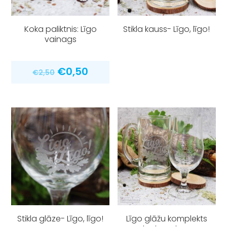
Koka paliktnis: Līgo
Stikla kauss- Līgo, līgo!
vainags
Original
Current
€
0,50
€
2,50
price
price
was:
is:
€2,50.
€0,50.
Stikla glāze- Līgo, līgo!
Līgo glāžu komplekts