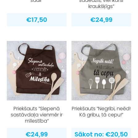
sauli”
sadedzis, vienkārši
kraukšķīgs”
€
17,50
€
24,99
Priekšauts ”Slepenā
Priekšauts ”Negribi, neēd!
sastāvdaļa vienmēr ir
Kā gribu, tā cepu!”
mīlestība”
€
24,99
Sākot no:
€
20,50