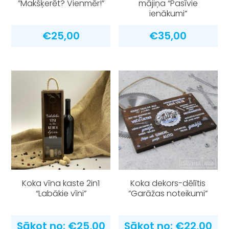
”Makšķerēt? Vienmēr!”
mājiņa “Pasīvie
ienākumi”
€
25,00
€
35,00
Koka vīna kaste 2in1
Koka dekors-dēlītis
“Labākie vīni”
”Garāžas noteikumi”
Sākot no:
€
25,00
Sākot no:
€
22,00