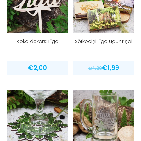
Koka dekors: Līga
Sērkociņi Līgo uguntiņai
€
2,00
€
1,99
€
4,99