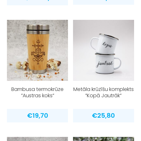
price
price
was:
is:
€25,00.
€10,00.
Bambusa termokrūze
Metāla krūzīšu komplekts
”Austras koks”
”Kopā Jautrāk”
€
19,70
€
25,80