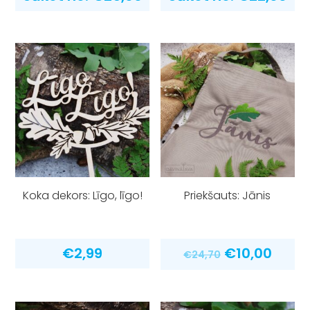
Koka dekors: Līgo, līgo!
Priekšauts: Jānis
Original
Curr
€
2,99
€
10,00
€
24,70
price
price
was:
is:
€24,70.
€10,0