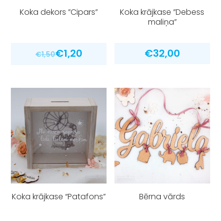
Koka dekors ”Cipars”
Koka krājkase ”Debess
maliņa”
€
1,20
€
32,00
€
1,50
Koka krājkase “Patafons”
Bērna vārds