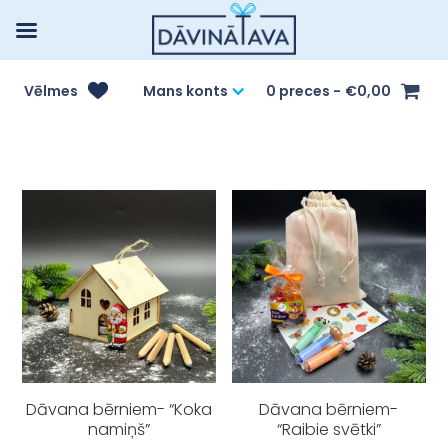
Vēlmes
Mans konts
0 preces
€0,00
Dāvana bērniem- “Koka
Dāvana bērniem-
namiņš”
“Raibie svētki”