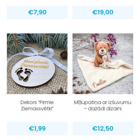
€
7,90
€
19,00
Dekors “Pirmie
Mīļlupatiņa ar izšuvumu
Ziemassvētki”
– dažādi dizaini
€
1,99
€
12,50