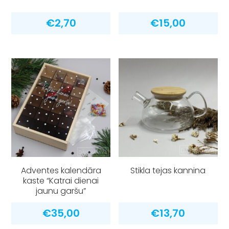
€
2,70
€
15,00
Adventes kalendāra
Stikla tejas kannina
kaste “Katrai dienai
jaunu garšu”
€
35,00
€
13,70