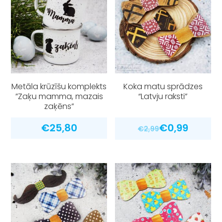
Metāla krūzīšu komplekts
Koka matu sprādzes
”Zaķu mamma, mazais
“Latvju raksti”
zaķēns”
€
25,80
€
0,99
€
2,99