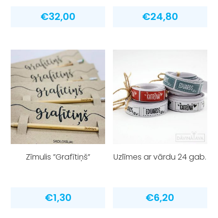
€
32,00
€
24,80
Zīmulis ”Grafītiņš”
Uzlīmes ar vārdu 24 gab.
€
1,30
€
6,20