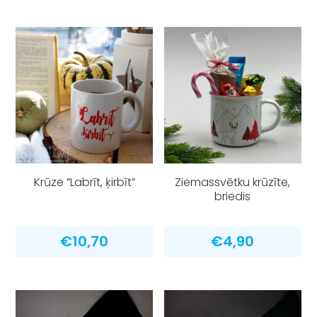
Krūze ”Labrīt, ķirbīt”
Ziemassvētku krūzīte,
briedis
€
10,70
€
4,90