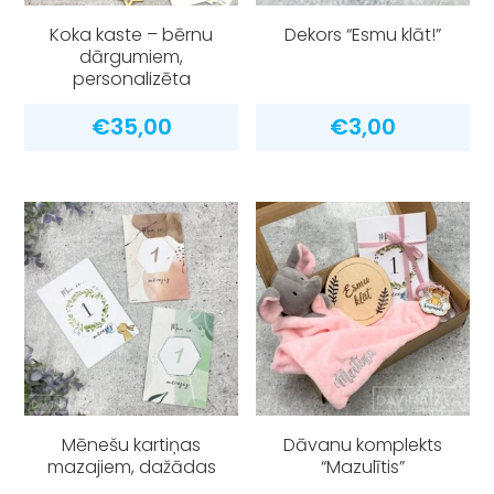
Koka kaste – bērnu
Dekors “Esmu klāt!”
dārgumiem,
personalizēta
€
35,00
€
3,00
Mēnešu kartiņas
Dāvanu komplekts
mazajiem, dažādas
“Mazulītis”