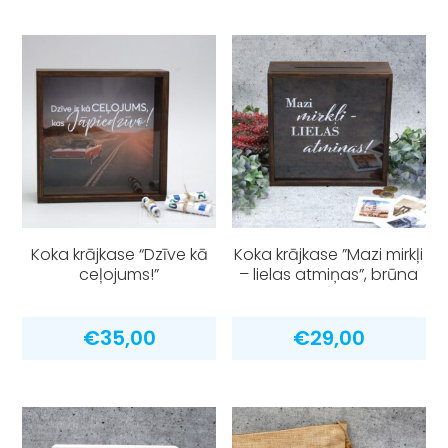
Koka krājkase “Dzīve kā
Koka krājkase ”Mazi mirkļi
ceļojums!”
– lielas atmiņas”, brūna
€
35,00
€
29,00