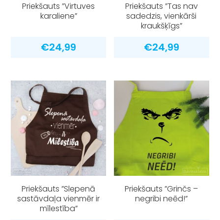
Priekšauts ”Virtuves
Priekšauts ”Tas nav
karaliene”
sadedzis, vienkārši
kraukšķīgs”
€
24,99
€
24,99
Priekšauts ”Slepenā
Priekšauts ”Grinčs –
sastāvdaļa vienmēr ir
negribi neēd!”
mīlestība”