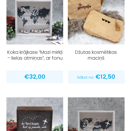
Koka krājkase ”Mazi mirkļi
Džutas kosmētikas
– lielas atmiņas”, ar fonu
maciņš
€
32,00
€
12,50
Sākot no: