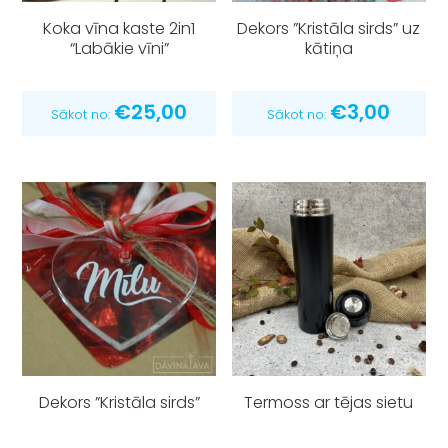
Koka vīna kaste 2in1
Dekors ”Kristāla sirds” uz
“Labākie vīni”
kātiņa
€
25,00
€
3,00
Sākot no:
Sākot no:
Dekors ”Kristāla sirds”
Termoss ar tējas sietu