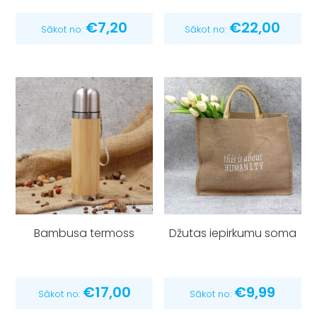
€
7,20
€
22,00
Sākot no:
Sākot no:
Bambusa termoss
Džutas iepirkumu soma
€
17,00
€
9,99
Sākot no:
Sākot no: