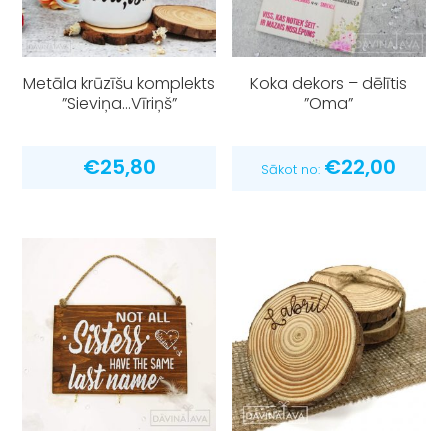
Metāla krūzīšu komplekts
Koka dekors – dēlītis
”Sieviņa…Vīriņš”
”Oma”
€
25,80
€
22,00
Sākot no: