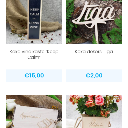
Koka vīna kaste “Keep
Koka dekors: Līga
Calm”
€
15,00
€
2,00