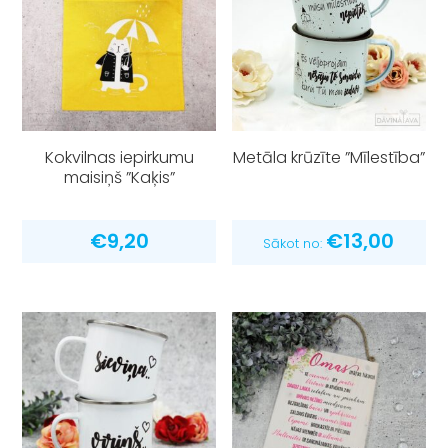
Kokvilnas iepirkumu
Metāla krūzīte ”Mīlestība”
maisiņš ”Kaķis”
€
9,20
€
13,00
Sākot no: