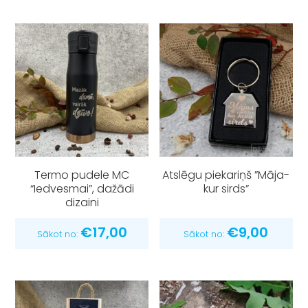
Termo pudele MC
Atslēgu piekariņš ”Māja-
“Iedvesmai”, dažādi
kur sirds”
dizaini
€
17,00
€
9,00
Sākot no:
Sākot no: