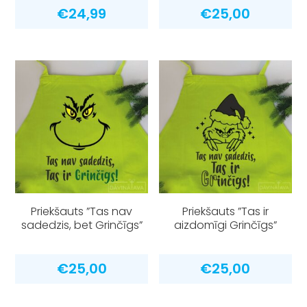
€
24,99
€
25,00
Priekšauts ”Tas nav
Priekšauts ”Tas ir
sadedzis, bet Grinčīgs”
aizdomīgi Grinčīgs”
€
25,00
€
25,00