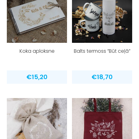
Koka aploksne
Balts termoss ”Būt ceļā”
€
15,20
€
18,70