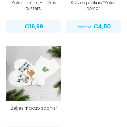
Koka dekors – dēlītis
Krūzes paliknis ”Koka
”Sisters”
ripiņa”
€
16,99
€
4,50
Sākot no:
Zeķes “Kakao sapnis”