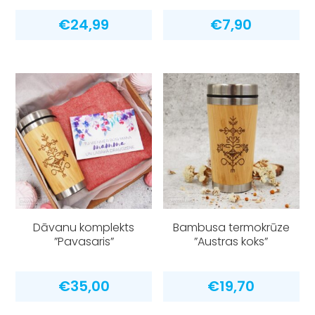
€
24,99
€
7,90
Dāvanu komplekts
Bambusa termokrūze
”Pavasaris”
”Austras koks”
€
35,00
€
19,70