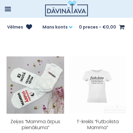
Vēlmes
Mans konts
0 preces
€0,00
Zeķes “Mamma ārpus
T-krekls “Futbolista
pienākuma”
Mamma”