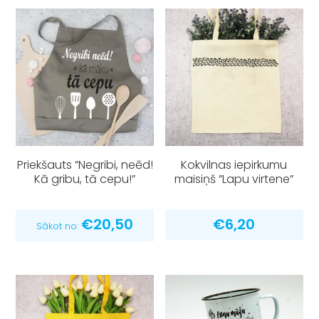
Priekšauts ”Negribi, neēd!
Kokvilnas iepirkumu
Kā gribu, tā cepu!”
maisiņš ”Lapu virtene”
€
20,50
€
6,20
Sākot no: