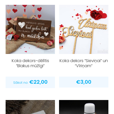
Koka dekors-dēlītis
Koka dekors ”Sieviņai” un
”Blakus mūžīgi”
“Vīriņam”
€
22,00
€
3,00
Sākot no: