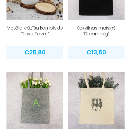
Metāla krūzīšu komplekts
Kokvilnas maisiņš
”Tavs..Tava..”
”Dream big”
€
25,80
€
13,50