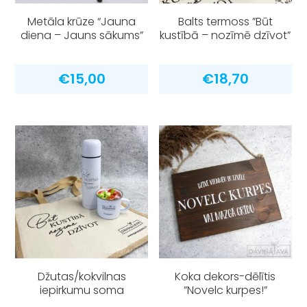
Metāla krūze “Jauna
Balts termoss ”Būt
diena – Jauns sākums”
kustībā – nozīmē dzīvot”
€
15,00
€
18,70
Džutas/kokvilnas
Koka dekors-dēlītis
iepirkumu soma
”Novelc kurpes!”