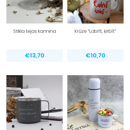
Stikla tejas kannina
Krūze ”Labrīt, ķirbīt”
€
13,70
€
10,70