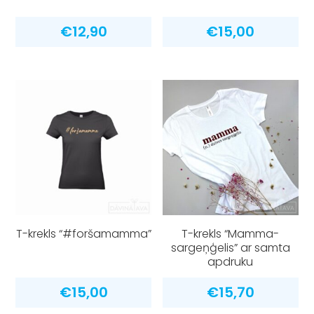
€
12,90
€
15,00
T-krekls “#foršamamma”
T-krekls “Mamma-
sargeņģelis” ar samta
apdruku
€
15,00
€
15,70