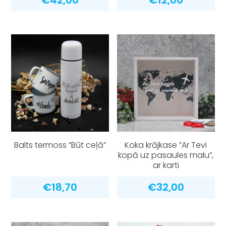
Balts termoss ”Būt ceļā”
Koka krājkase ”Ar Tevi
kopā uz pasaules malu”,
ar karti
€
18,70
€
32,00