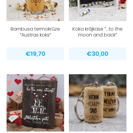
Bambusa termokrūze
Koka krājkase ”…to the
”Austras koks”
moon and back”
€
19,70
€
30,00