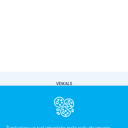
VEIKALS
PIEGĀDE
PAR MUMS
KONTAKTI
LIETOŠANAS NOTEIKUMI
Šī mājaslapa un tajā izmantotie trešo pušu rīki izmanto