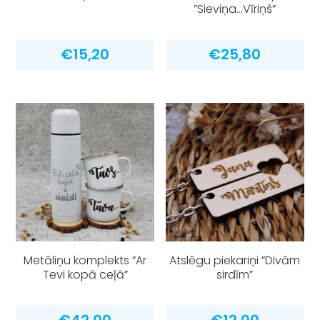
”Sieviņa…Vīriņš”
€
15,20
€
25,80
Metāliņu komplekts ”Ar
Atslēgu piekariņi ”Divām
Tevi kopā ceļā”
sirdīm”
€
42,00
€
12,00