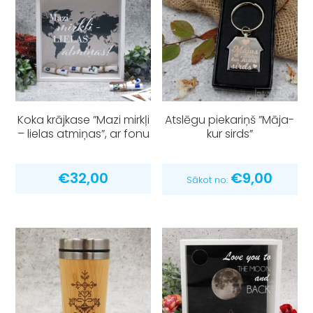
Koka krājkase ”Mazi mirkļi
Atslēgu piekariņš ”Māja-
– lielas atmiņas”, ar fonu
kur sirds”
€
32,00
€
9,00
Sākot no: