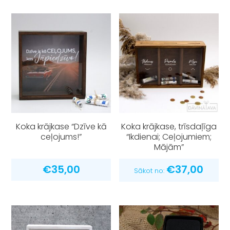
Koka krājkase “Dzīve kā
Koka krājkase, trīsdaļīga
ceļojums!”
“Ikdienai; Ceļojumiem;
Mājām”
€
35,00
€
37,00
Sākot no: