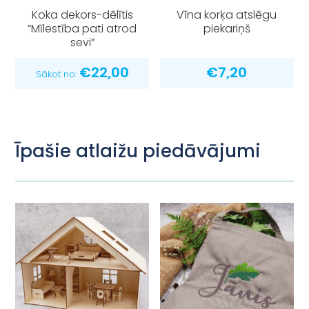
Koka dekors-dēlītis
Vīna korķa atslēgu
”Mīlestība pati atrod
piekariņš
sevi”
€
22,00
€
7,20
Sākot no:
Īpašie atlaižu piedāvājumi