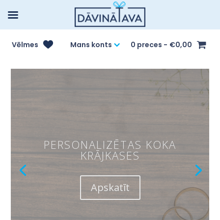
Vēlmes
Mans konts
0 preces
€0,00
KĀZU SEZONA
Apskatīt