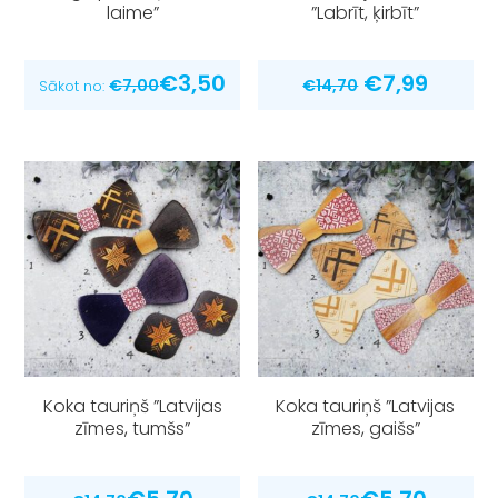
laime”
”Labrīt, ķirbīt”
Original
Curre
€
3,50
€
7,99
€
7,00
€
14,70
Sākot no:
price
price
was:
is:
€14,70.
€7,99.
Koka tauriņš ”Latvijas
Koka tauriņš ”Latvijas
zīmes, tumšs”
zīmes, gaišs”