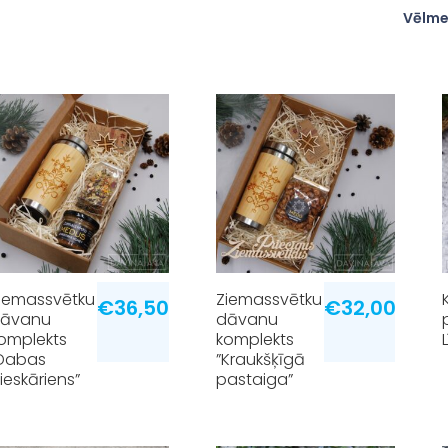
Vēlme
iemassvētku
Ziemassvētku
€
36,50
€
32,00
āvanu
dāvanu
omplekts
komplekts
Dabas
”Kraukšķīgā
ieskāriens”
pastaiga”