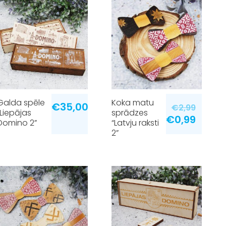
Galda spēle
Koka matu
€
35,00
€
2,99
“Liepājas
sprādzes
€
0,99
Domino 2”
“Latvju raksti
2”