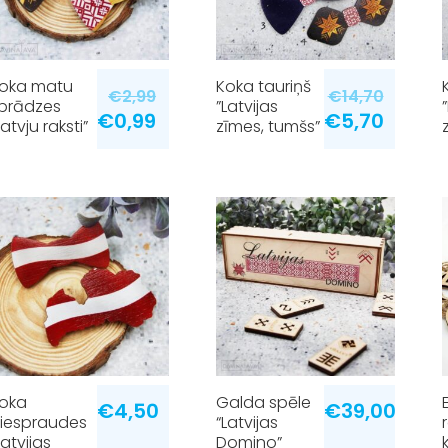
oka matu
Koka tauriņš
€
2,99
€
14,70
prādzes
”Latvijas
€
0,99
€
5,70
Latvju raksti”
zīmes, tumšs”
oka
Galda spēle
€
4,50
€
39,00
iespraudes
“Latvijas
Latvijas
Domino”