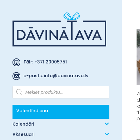
Tālr: +371 20005751
e-pasts:
info@davinatava.lv
Products
search
Z
d
k
Valentīndiena
”
p
Kalendāri
Aksesuāri