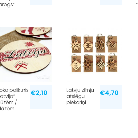
arogs”
oka paliktnis
Latvju zīmju
€
2,10
€
4,70
Latvija”
atslēgu
rūzēm /
piekariņi
lāzēm