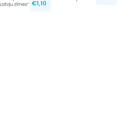
€
1,10
”Latvju zīmes”