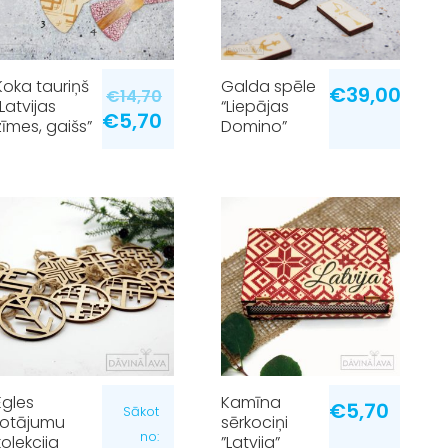
Koka tauriņš
Galda spēle
€
39,00
€
14,70
”Latvijas
“Liepājas
€
5,70
zīmes, gaišs”
Domino”
Egles
Kamīna
€
5,70
Sākot
rotājumu
sērkociņi
no:
kolekcija
”Latvija”