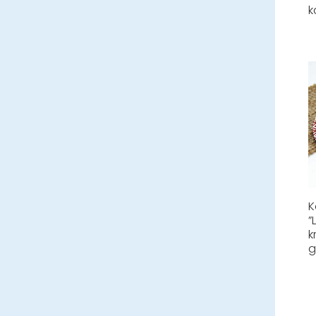
k
K
”
k
g