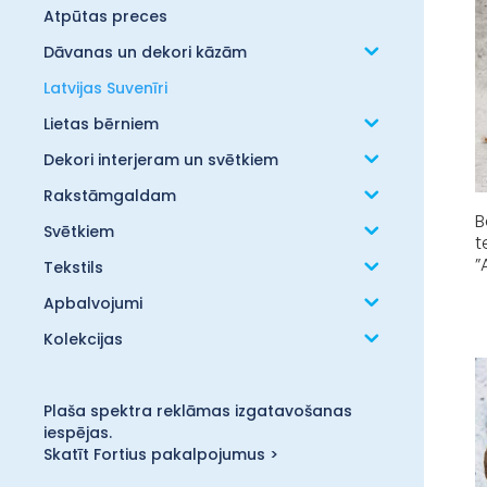
Atpūtas preces
Dāvanas un dekori kāzām
Latvijas Suvenīri
Lietas bērniem
Dekori interjeram un svētkiem
Rakstāmgaldam
Svētkiem
t
”
Tekstils
Apbalvojumi
Kolekcijas
Plaša spektra reklāmas izgatavošanas
iespējas.
Skatīt Fortius pakalpojumus >