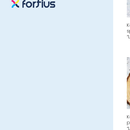
K
s
“
K
p
“