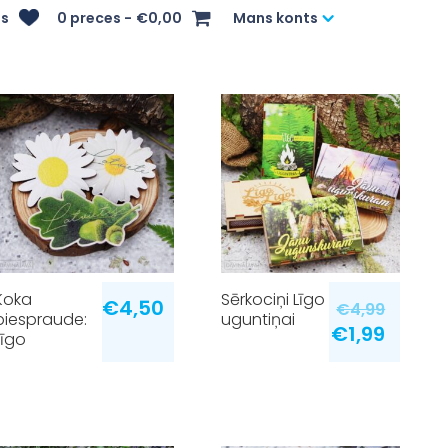
s
0 preces
€0,00
Mans konts
Koka
Sērkociņi Līgo
€
4,50
€
4,99
piespraude:
uguntiņai
€
1,99
Līgo