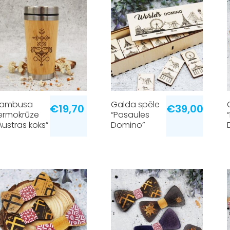
Bambusa
Galda spēle
€
19,70
€
39,00
ermokrūze
“Pasaules
Austras koks”
Domino”