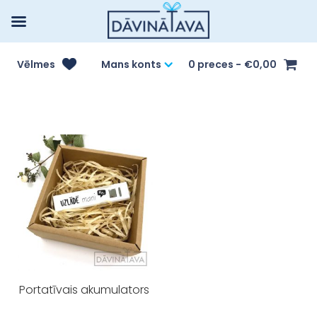
Vēlmes
Mans konts
0 preces
€0,00
Portatīvais akumulators