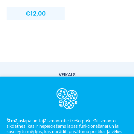
€
12,00
VEIKALS
PIEGĀDE
PAR MUMS
KONTAKTI
Šī mājaslapa un tajā izmantotie trešo pušu rīki izmanto
LIETOŠANAS NOTEIKUMI
sīkdatnes, kas ir nepieciešams lapas funkcionēšanai un lai
sasniegtu mēŗķus, kas norādīti privātuma politika. Ja vēlies
PRIVĀTUMA POLITIKA