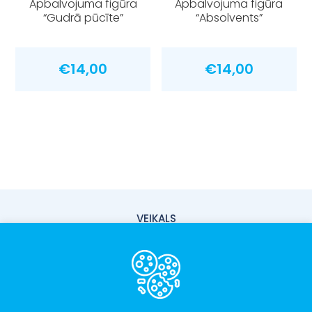
Apbalvojuma figūra
Apbalvojuma figūra
“Gudrā pūcīte”
“Absolvents”
€
14,00
€
14,00
VEIKALS
PIEGĀDE
PAR MUMS
KONTAKTI