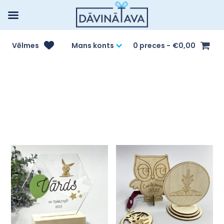
Vēlmes
Mans konts
0 preces
€0,00