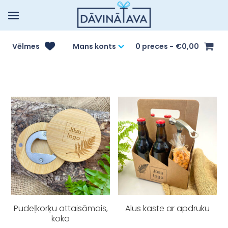
Vēlmes
Mans konts
0 preces
€0,00
Pudeļkorķu attaisāmais,
Alus kaste ar apdruku
koka