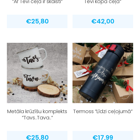
”Ar Tevi ceļā ir skaisti”
Tevi kopā ceļā”
€
25,80
€
42,00
Metāla krūzīšu komplekts
Termoss ”Līdzi ceļojumā”
”Tavs..Tava..”
€
25,80
€
17,99