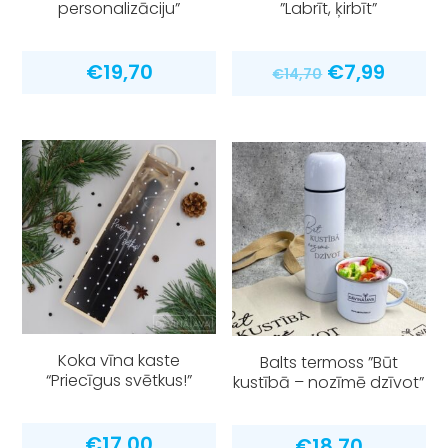
personalizāciju”
”Labrīt, ķirbīt”
Original
Curre
€
19,70
€
7,99
€
14,70
price
price
was:
is:
€14,70.
€7,99.
Koka vīna kaste
Balts termoss ”Būt
“Priecīgus svētkus!”
kustībā – nozīmē dzīvot”
€
17,00
€
18,70