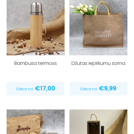
Bambusa termoss
Džutas iepirkumu soma
€
17,00
€
9,99
Sākot no:
Sākot no: