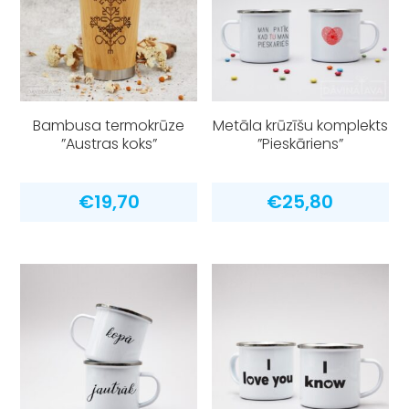
Bambusa termokrūze
Metāla krūzīšu komplekts
”Austras koks”
”Pieskāriens”
€
19,70
€
25,80