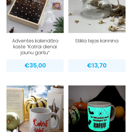
Adventes kalendāra
Stikla tejas kannina
kaste “Katrai dienai
jaunu garšu”
€
35,00
€
13,70