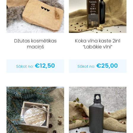
Džutas kosmētikas
Koka vīna kaste 2in1
maciņš
“Labākie vīni”
€
12,50
€
25,00
Sākot no:
Sākot no: