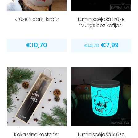
Krūze ”Labrīt, ķirbīt”
Luminiscējošā krūze
”Murgs bez kafijas”
Original
Curre
€
10,70
€
7,99
€
14,70
price
price
was:
is:
€14,70.
€7,99.
Koka vīna kaste “Ar
Luminiscējošā krūze