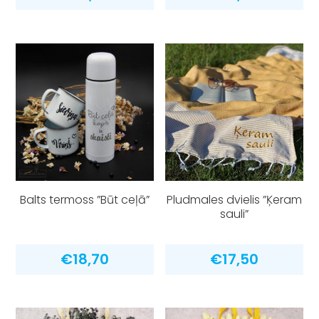
Balts termoss ”Būt ceļā”
Pludmales dvielis ”Ķeram
sauli”
€
18,70
€
17,50