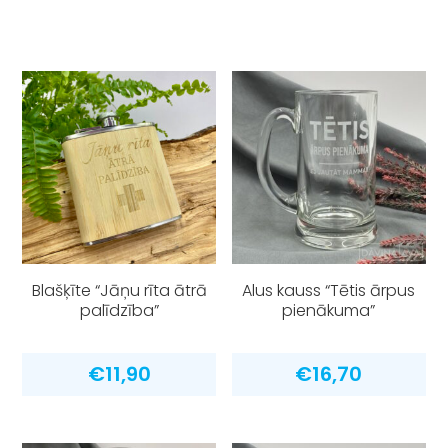
Blašķīte “Jāņu rīta ātrā
Alus kauss “Tētis ārpus
palīdzība”
pienākuma”
€
11,90
€
16,70