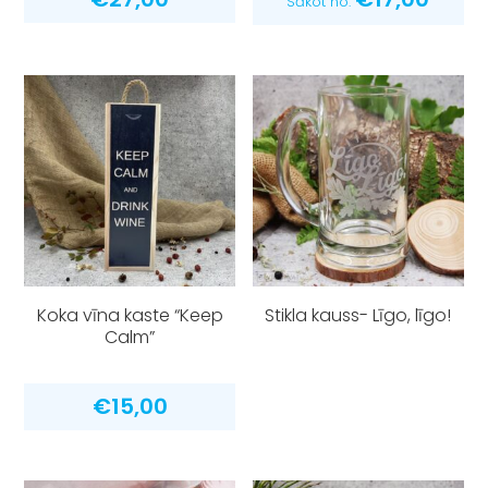
Sākot no:
Koka vīna kaste “Keep
Stikla kauss- Līgo, līgo!
Calm”
€
15,00