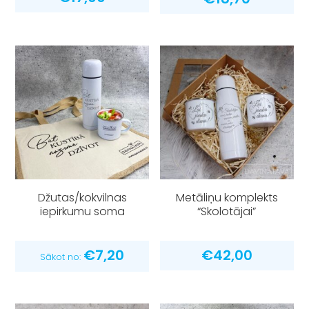
Džutas/kokvilnas
Metāliņu komplekts
iepirkumu soma
“Skolotājai”
€
7,20
€
42,00
Sākot no: