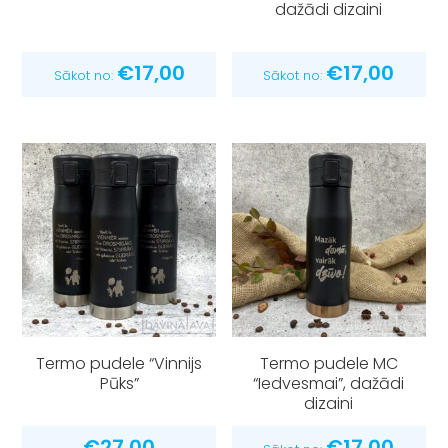
dažādi dizaini
€
17,00
€
17,00
Sākot no:
Sākot no:
Termo pudele “Vinnijs
Termo pudele MC
Pūks”
“Iedvesmai”, dažādi
dizaini
€
27,00
€
17,00