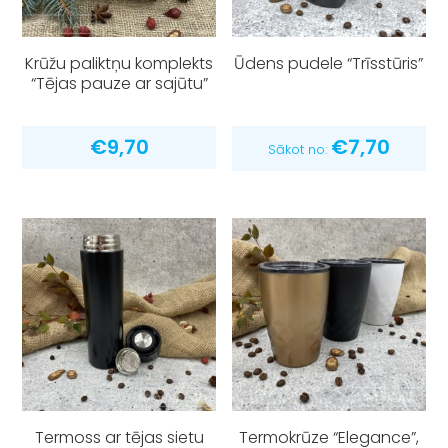
Krūžu paliktņu komplekts
Ūdens pudele “Trīsstūris”
“Tējas pauze ar sajūtu”
€
9,70
€
7,70
Sākot no:
Termoss ar tējas sietu
Termokrūze “Elegance”,