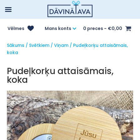
Vēlmes
Mans konts
0 preces
€0,00
Sākums
/
Svētkiem
/
Viņam
/ Pudeļkorķu attaisāmais,
koka
Pudeļkorķu attaisāmais,
koka