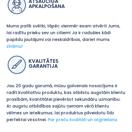
ATSAUCĪGA
APKALPOŠANA
Mums patīk svētki, tāpēc vienmēr esam atvērti Jums,
lai radītu prieku sev un citiem! Ja ir radušies kādi
papildu jautājumi vai neskaidrības, dariet mums
zināmu!
KVALITĀTES
GARANTIJA
Jau 20 gadu garumā, mūsu galvenais nosacījums ir
radīt kvalitatīvu produktu, kas atbilstu augstām klientu
prasībām, kvantitātei pievēršot sekundāru uzmanību.
Ar augstu atbildības sajūtu ņemam vērā klientu
vēlmes un ieteikumus, lai produktus pilveidotu līdz
perfektai virsotnei.
Par preču kvalitāti un atgriešanu