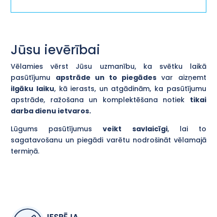
Jūsu ievērībai
Vēlamies vērst Jūsu uzmanību, ka svētku laikā
pasūtījumu
apstrāde un to piegādes
var aizņemt
ilgāku laiku
, kā ierasts, un atgādinām, ka pasūtījumu
apstrāde, ražošana un komplektēšana notiek
tikai
darba dienu ietvaros.
Lūgums pasūtījumus
veikt savlaicīgi
, lai to
sagatavošanu un piegādi varētu nodrošināt vēlamajā
termiņā.