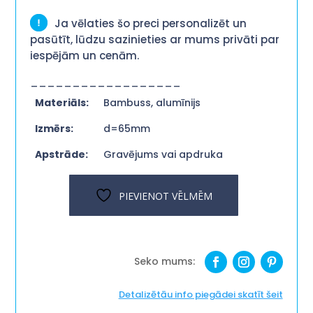
Ja vēlaties šo preci personalizēt un
pasūtīt, lūdzu sazinieties ar mums privāti par
iespējām un cenām.
__________________
Materiāls:
Bambuss, alumīnijs
Izmērs:
d=65mm
Apstrāde:
Gravējums vai apdruka
PIEVIENOT VĒLMĒM
Detalizētāu info piegādei skatīt šeit