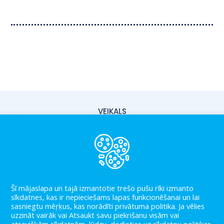
VEIKALS
PIEGĀDE
PAR MUMS
KONTAKTI
Šī mājaslapa un tajā izmantotie trešo pušu rīki izmanto
LIETOŠANAS NOTEIKUMI
sīkdatnes, kas ir nepieciešams lapas funkcionēšanai un lai
sasniegtu mēŗķus, kas norādīti privātuma politika. Ja vēlies
PRIVĀTUMA POLITIKA
uzzināt vairāk vai Atsaukt savu piekrišanu visām vai
atsevišķām sīkdatnēm, lūdzu, dodieties uz sīkdatņu politikas