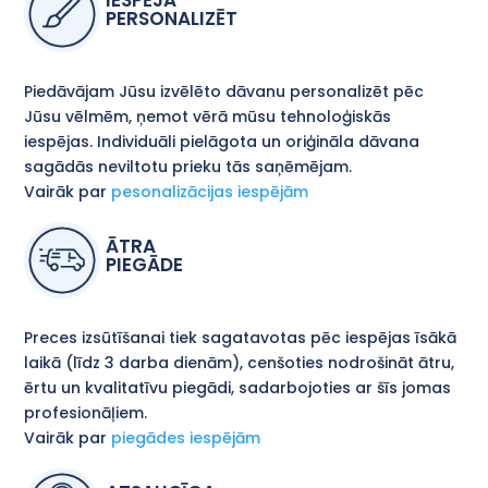
IESPĒJA
PERSONALIZĒT
Piedāvājam Jūsu izvēlēto dāvanu personalizēt pēc
Jūsu vēlmēm, ņemot vērā mūsu tehnoloģiskās
iespējas. Individuāli pielāgota un oriģināla dāvana
sagādās neviltotu prieku tās saņēmējam.
Vairāk par
pesonalizācijas iespējām
ĀTRA
PIEGĀDE
Preces izsūtīšanai tiek sagatavotas pēc iespējas īsākā
laikā (līdz 3 darba dienām), cenšoties nodrošināt ātru,
ērtu un kvalitatīvu piegādi, sadarbojoties ar šīs jomas
profesionāļiem.
Vairāk par
piegādes iespējām