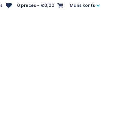
s
0 preces
€0,00
Mans konts