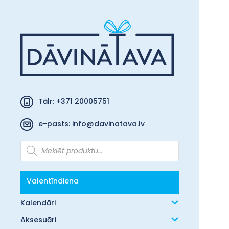
Tālr: +371 20005751
e-pasts:
info@davinatava.lv
Products
search
Valentīndiena
Kalendāri
Aksesuāri