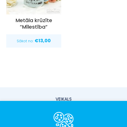
Metāla krūzīte
”Mīlestība”
€
13,00
Sākot no:
VEIKALS
PIEGĀDE
PAR MUMS