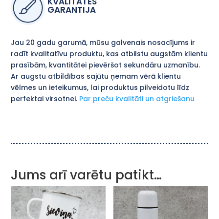
KVALITĀTES
GARANTIJA
Jau 20 gadu garumā, mūsu galvenais nosacījums ir
radīt kvalitatīvu produktu, kas atbilstu augstām klientu
prasībām, kvantitātei pievēršot sekundāru uzmanību.
Ar augstu atbildības sajūtu ņemam vērā klientu
vēlmes un ieteikumus, lai produktus pilveidotu līdz
perfektai virsotnei.
Par preču kvalitāti un atgriešanu
Jums arī varētu patikt…