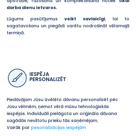
apstrāde, ražošana un komplektēšana notiek
tikai
darba dienu ietvaros.
Lūgums pasūtījumus
veikt savlaicīgi
, lai to
sagatavošanu un piegādi varētu nodrošināt vēlamajā
termiņā.
IESPĒJA
PERSONALIZĒT
Piedāvājam Jūsu izvēlēto dāvanu personalizēt pēc
Jūsu vēlmēm, ņemot vērā mūsu tehnoloģiskās
iespējas. Individuāli pielāgota un oriģināla dāvana
sagādās neviltotu prieku tās saņēmējam.
Vairāk par
pesonalizācijas iespējām