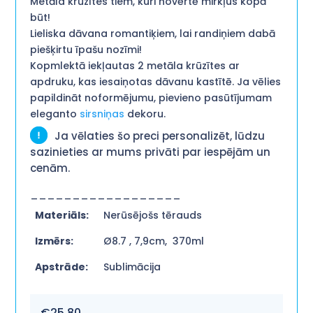
Metāla krūzītes tiem, kuri novērtē mirkļus kopā
būt!
Lieliska dāvana romantiķiem, lai randiņiem dabā
piešķirtu īpašu nozīmi!
Kopmlektā iekļautas 2 metāla krūzītes ar
apdruku, kas iesaiņotas dāvanu kastītē. Ja vēlies
papildināt noformējumu, pievieno pasūtījumam
eleganto
sirsniņas
dekoru.
Ja vēlaties šo preci personalizēt, lūdzu
sazinieties ar mums privāti par iespējām un
cenām.
__________________
Materiāls:
Nerūsējošs tērauds
Izmērs:
Ø8.7 , 7,9cm, 370ml
Apstrāde:
Sublimācija
€
25,80