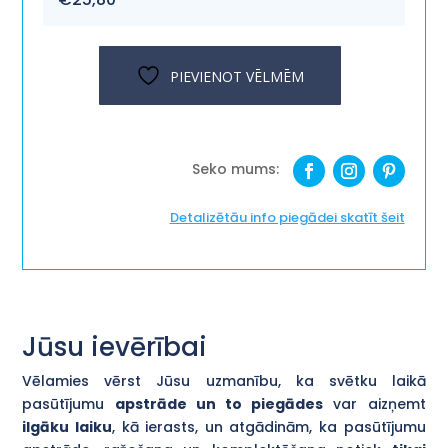
PIEVIENOT VĒLMĒM
Detalizētāu info piegādei skatīt šeit
Jūsu ievērībai
Vēlamies vērst Jūsu uzmanību, ka svētku laikā
pasūtījumu
apstrāde un to piegādes
var aizņemt
ilgāku laiku
, kā ierasts, un atgādinām, ka pasūtījumu