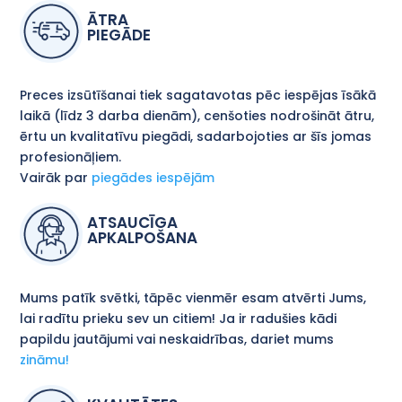
ĀTRA
PIEGĀDE
Preces izsūtīšanai tiek sagatavotas pēc iespējas īsākā
laikā (līdz 3 darba dienām), cenšoties nodrošināt ātru,
ērtu un kvalitatīvu piegādi, sadarbojoties ar šīs jomas
profesionāļiem.
Vairāk par
piegādes iespējām
ATSAUCĪGA
APKALPOŠANA
Mums patīk svētki, tāpēc vienmēr esam atvērti Jums,
lai radītu prieku sev un citiem! Ja ir radušies kādi
papildu jautājumi vai neskaidrības, dariet mums
zināmu!