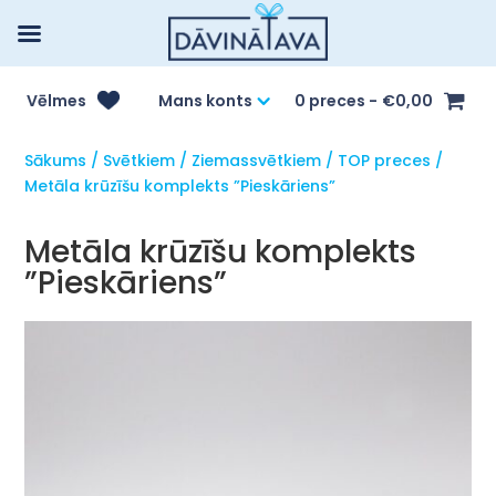
Vēlmes
Mans konts
0 preces
€0,00
Sākums
/
Svētkiem
/
Ziemassvētkiem
/
TOP preces
/
Metāla krūzīšu komplekts ”Pieskāriens”
Metāla krūzīšu komplekts
”Pieskāriens”