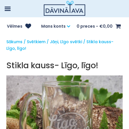
Vēlmes
Mans konts
0 preces
€0,00
Sākums
/
Svētkiem
/
Jāņi, Līgo svētki
/ Stikla kauss-
Līgo, līgo!
Stikla kauss- Līgo, līgo!