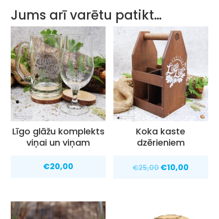
Jums arī varētu patikt…
Līgo glāžu komplekts
Koka kaste
viņai un viņam
dzērieniem
Original
Curren
€
20,00
€
10,00
€
25,00
price
price
was:
is:
€25,00.
€10,00.