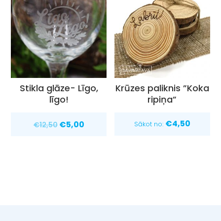
Stikla glāze- Līgo,
Krūzes paliknis ”Koka
līgo!
ripiņa”
Original
Current
€
4,50
€
5,00
Sākot no:
€
12,50
price
price
was:
is:
€12,50.
€5,00.