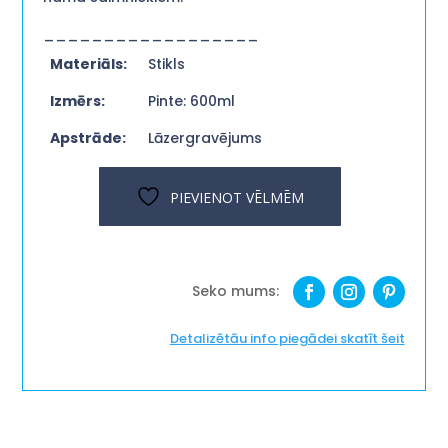
__________________
Materiāls:
Stikls
Izmērs:
Pinte: 600ml
Apstrāde:
Lāzergravējums
PIEVIENOT VĒLMĒM
Detalizētāu info piegādei skatīt šeit