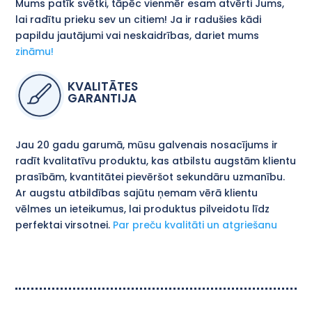
Mums patīk svētki, tāpēc vienmēr esam atvērti Jums,
lai radītu prieku sev un citiem! Ja ir radušies kādi
papildu jautājumi vai neskaidrības, dariet mums
zināmu!
KVALITĀTES
GARANTIJA
Jau 20 gadu garumā, mūsu galvenais nosacījums ir
radīt kvalitatīvu produktu, kas atbilstu augstām klientu
prasībām, kvantitātei pievēršot sekundāru uzmanību.
Ar augstu atbildības sajūtu ņemam vērā klientu
vēlmes un ieteikumus, lai produktus pilveidotu līdz
perfektai virsotnei.
Par preču kvalitāti un atgriešanu