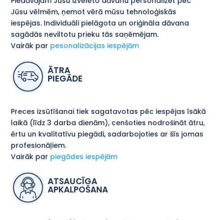
Piedāvājam Jūsu izvēlēto dāvanu personalizēt pēc
Jūsu vēlmēm, ņemot vērā mūsu tehnoloģiskās
iespējas. Individuāli pielāgota un oriģināla dāvana
sagādās neviltotu prieku tās saņēmējam.
Vairāk par
pesonalizācijas iespējām
ĀTRA
PIEGĀDE
Preces izsūtīšanai tiek sagatavotas pēc iespējas īsākā
laikā (līdz 3 darba dienām), cenšoties nodrošināt ātru,
ērtu un kvalitatīvu piegādi, sadarbojoties ar šīs jomas
profesionāļiem.
Vairāk par
piegādes iespējām
ATSAUCĪGA
APKALPOŠANA