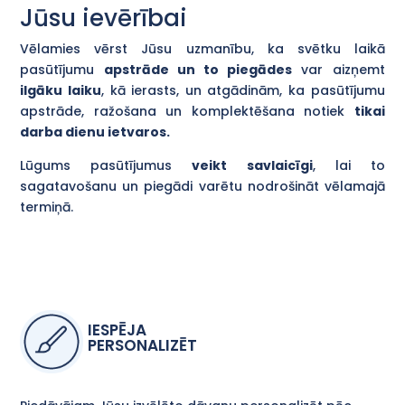
Jūsu ievērībai
Vēlamies vērst Jūsu uzmanību, ka svētku laikā
pasūtījumu
apstrāde un to piegādes
var aizņemt
ilgāku laiku
, kā ierasts, un atgādinām, ka pasūtījumu
apstrāde, ražošana un komplektēšana notiek
tikai
darba dienu ietvaros.
Lūgums pasūtījumus
veikt savlaicīgi
, lai to
sagatavošanu un piegādi varētu nodrošināt vēlamajā
termiņā.
IESPĒJA
PERSONALIZĒT