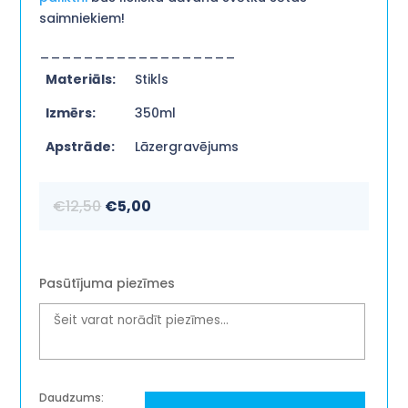
saimniekiem!
__________________
Materiāls:
Stikls
Izmērs:
350ml
Apstrāde:
Lāzergravējums
Original
Current
€
12,50
€
5,00
price
price
was:
is:
€12,50.
€5,00.
Pasūtījuma piezīmes