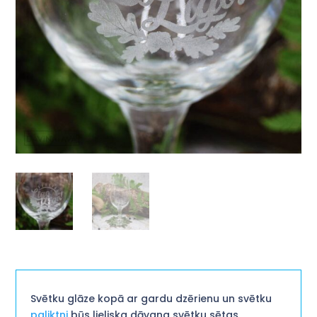
Svētku glāze kopā ar gardu dzērienu un svētku
paliktni
būs lieliska dāvana svētku sētas