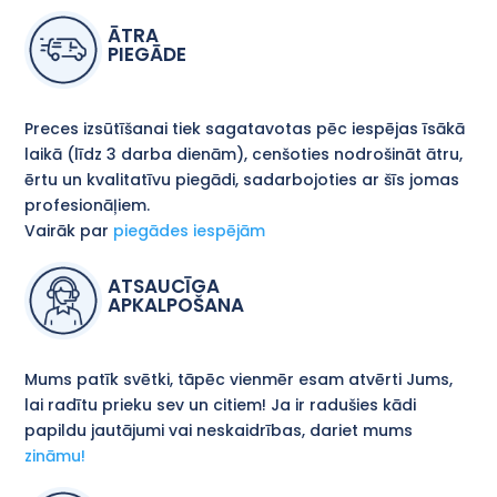
ĀTRA
PIEGĀDE
Preces izsūtīšanai tiek sagatavotas pēc iespējas īsākā
laikā (līdz 3 darba dienām), cenšoties nodrošināt ātru,
ērtu un kvalitatīvu piegādi, sadarbojoties ar šīs jomas
profesionāļiem.
Vairāk par
piegādes iespējām
ATSAUCĪGA
APKALPOŠANA
Mums patīk svētki, tāpēc vienmēr esam atvērti Jums,
lai radītu prieku sev un citiem! Ja ir radušies kādi
papildu jautājumi vai neskaidrības, dariet mums
zināmu!