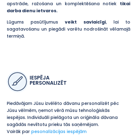
apstrāde, ražošana un komplektēšana notiek
tikai
darba dienu ietvaros.
Lūgums pasūtījumus
veikt savlaicīgi
, lai to
sagatavošanu un piegādi varētu nodrošināt vēlamajā
termiņā.
IESPĒJA
PERSONALIZĒT
Piedāvājam Jūsu izvēlēto dāvanu personalizēt pēc
Jūsu vēlmēm, ņemot vērā mūsu tehnoloģiskās
iespējas. Individuāli pielāgota un oriģināla dāvana
sagādās neviltotu prieku tās saņēmējam.
Vairāk par
pesonalizācijas iespējām