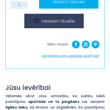
PIEVIENOT GROZAM
Stikla
glāze-
Līgo,
līgo!
PIEVIENOT VĒLMĒM
daudzums
Detalizētāu info piegādei skatīt šeit
Jūsu ievērībai
Vēlamies vērst Jūsu uzmanību, ka svētku laikā
pasūtījumu
apstrāde un to piegādes
var aizņemt
ilgāku laiku
, kā ierasts, un atgādinām, ka pasūtījumu