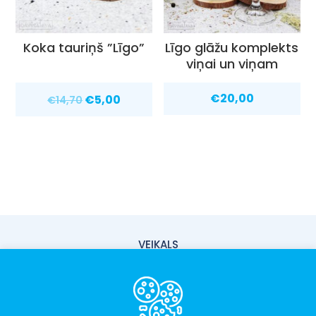
Koka tauriņš ”Līgo”
Līgo glāžu komplekts
viņai un viņam
Original
Current
€
20,00
€
5,00
€
14,70
price
price
was:
is:
€14,70.
€5,00.
VEIKALS
PIEGĀDE
PAR MUMS