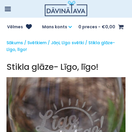
Vēlmes
Mans konts
0 preces
€0,00
Sākums
/
Svētkiem
/
Jāņi, Līgo svētki
/ Stikla glāze-
Līgo, līgo!
Stikla glāze- Līgo, līgo!