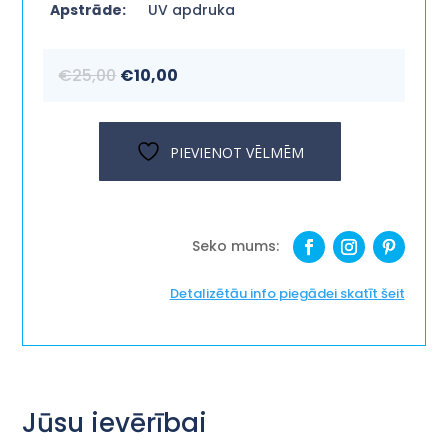
Apstrāde:
UV apdruka
Original
Current
€
25,00
€
10,00
price
price
was:
is:
€25,00.
€10,00.
PIEVIENOT VĒLMĒM
Detalizētāu info piegādei skatīt šeit
Jūsu ievērībai