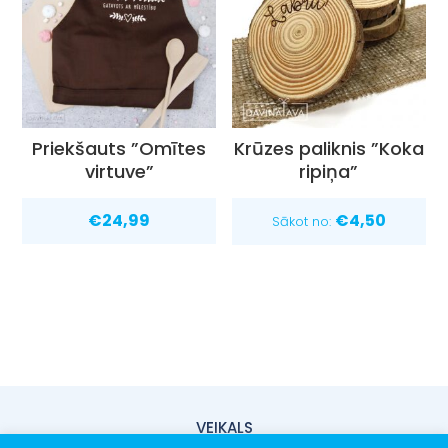
Priekšauts ”Omītes
Krūzes paliknis ”Koka
virtuve”
ripiņa”
€
24,99
€
4,50
Sākot no:
VEIKALS