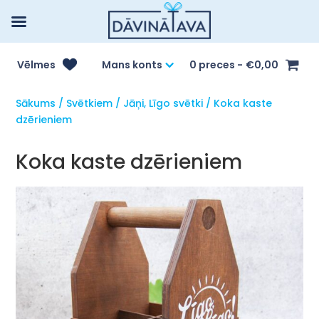
Vēlmes
Mans konts
0 preces
€0,00
Sākums
/
Svētkiem
/
Jāņi, Līgo svētki
/ Koka kaste
dzērieniem
Koka kaste dzērieniem