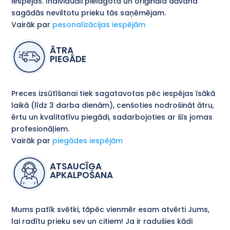
iespējas. Individuāli pielāgota un oriģināla dāvana
sagādās neviltotu prieku tās saņēmējam.
Vairāk par
pesonalizācijas iespējām
ĀTRA
PIEGĀDE
Preces izsūtīšanai tiek sagatavotas pēc iespējas īsākā
laikā (līdz 3 darba dienām), cenšoties nodrošināt ātru,
ērtu un kvalitatīvu piegādi, sadarbojoties ar šīs jomas
profesionāļiem.
Vairāk par
piegādes iespējām
ATSAUCĪGA
APKALPOŠANA
Mums patīk svētki, tāpēc vienmēr esam atvērti Jums,
lai radītu prieku sev un citiem! Ja ir radušies kādi