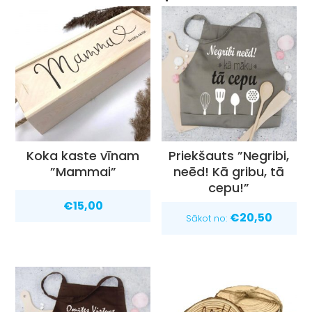
Koka kaste vīnam
Priekšauts ”Negribi,
”Mammai”
neēd! Kā gribu, tā
cepu!”
€
15,00
€
20,50
Sākot no: