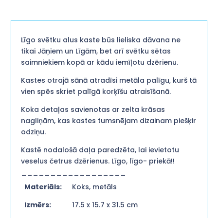
Līgo svētku alus kaste būs lieliska dāvana ne
tikai Jāņiem un Līgām, bet arī svētku sētas
saimniekiem kopā ar kādu iemīļotu dzērienu.
Kastes otrajā sānā atradīsi metāla palīgu, kurš tā
vien spēs skriet palīgā korķīšu atraisīšanā.
Koka detaļas savienotas ar zelta krāsas
nagliņām, kas kastes tumsnējam dizainam piešķir
odziņu.
Kastē nodalošā daļa paredzēta, lai ievietotu
veselus četrus dzērienus. Līgo, līgo- priekā!!
__________________
Materiāls:
Koks, metāls
Izmērs:
17.5 x 15.7 x 31.5 cm