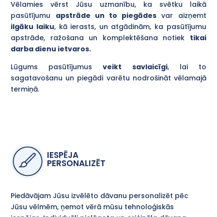
Vēlamies vērst Jūsu uzmanību, ka svētku laikā
pasūtījumu
apstrāde un to piegādes
var aizņemt
ilgāku laiku
, kā ierasts, un atgādinām, ka pasūtījumu
apstrāde, ražošana un komplektēšana notiek
tikai
darba dienu ietvaros.
Lūgums pasūtījumus
veikt savlaicīgi
, lai to
sagatavošanu un piegādi varētu nodrošināt vēlamajā
termiņā.
IESPĒJA
PERSONALIZĒT
Piedāvājam Jūsu izvēlēto dāvanu personalizēt pēc
Jūsu vēlmēm, ņemot vērā mūsu tehnoloģiskās