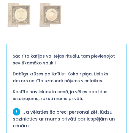
Sāc rīta kafijas vai tējas rituālu, tam pievienojot
sev tīkamāko saukli.
Dabīgs krūzes paliknītis- Koka ripiņa. Lielisks
dekors un rīta uzmundrinājums vienlaikus.
Kastīte nav iekļauta cenā, ja vēlies papildus
iesaiņojumu, raksti mums privāti.
Ja vēlaties šo preci personalizēt, lūdzu
sazinieties ar mums privāti par iespējām un
cenām.