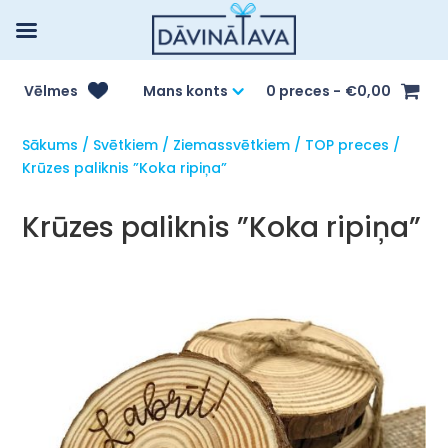
Vēlmes
Mans konts
0 preces
€0,00
Sākums
/
Svētkiem
/
Ziemassvētkiem
/
TOP preces
/
Krūzes paliknis ”Koka ripiņa”
Krūzes paliknis ”Koka ripiņa”