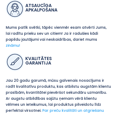
ATSAUCĪGA
APKALPOŠANA
Mums patīk svētki, tāpēc vienmēr esam atvērti Jums,
lai radītu prieku sev un citiem! Ja ir radušies kādi
papildu jautājumi vai neskaidrības, dariet mums
zināmu!
KVALITĀTES
GARANTIJA
Jau 20 gadu garumā, mūsu galvenais nosacījums ir
radīt kvalitatīvu produktu, kas atbilstu augstām klientu
prasībām, kvantitātei pievēršot sekundāru uzmanību.
Ar augstu atbildības sajūtu ņemam vērā klientu
vēlmes un ieteikumus, lai produktus pilveidotu līdz
perfektai virsotnei.
Par preču kvalitāti un atgriešanu