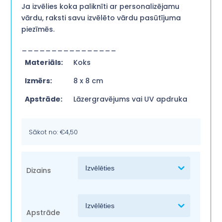
Ja izvēlies koka paliknīti ar personalizējamu
vārdu, raksti savu izvēlēto vārdu pasūtījuma
piezīmēs.
________________
Materiāls:
Koks
Izmērs:
8 x 8 cm
Apstrāde:
Lāzergravējums vai UV apdruka
Sākot no:
€
4,50
Dizains
Apstrāde