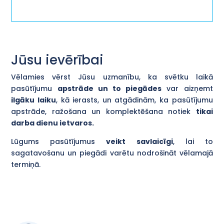
Jūsu ievērībai
Vēlamies vērst Jūsu uzmanību, ka svētku laikā
pasūtījumu
apstrāde un to piegādes
var aizņemt
ilgāku laiku
, kā ierasts, un atgādinām, ka pasūtījumu
apstrāde, ražošana un komplektēšana notiek
tikai
darba dienu ietvaros.
Lūgums pasūtījumus
veikt savlaicīgi
, lai to
sagatavošanu un piegādi varētu nodrošināt vēlamajā
termiņā.