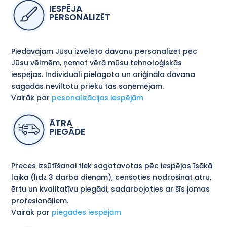
IESPĒJA
PERSONALIZĒT
Piedāvājam Jūsu izvēlēto dāvanu personalizēt pēc
Jūsu vēlmēm, ņemot vērā mūsu tehnoloģiskās
iespējas. Individuāli pielāgota un oriģināla dāvana
sagādās neviltotu prieku tās saņēmējam.
Vairāk par
pesonalizācijas iespējām
ĀTRA
PIEGĀDE
Preces izsūtīšanai tiek sagatavotas pēc iespējas īsākā
laikā (līdz 3 darba dienām), cenšoties nodrošināt ātru,
ērtu un kvalitatīvu piegādi, sadarbojoties ar šīs jomas
profesionāļiem.
Vairāk par
piegādes iespējām