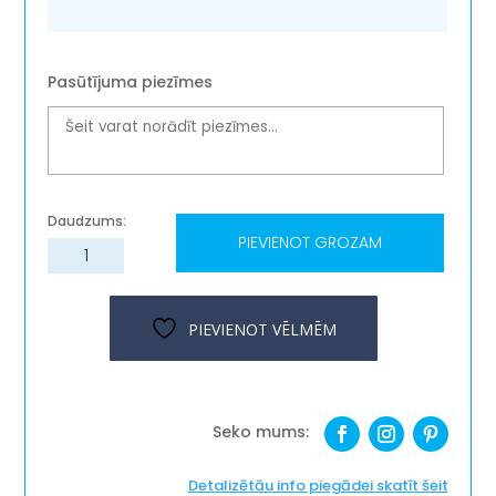
Pasūtījuma piezīmes
PIEVIENOT GROZAM
Krūzes
paliknis
''Koka
ripiņa''
PIEVIENOT VĒLMĒM
daudzums
Detalizētāu info piegādei skatīt šeit