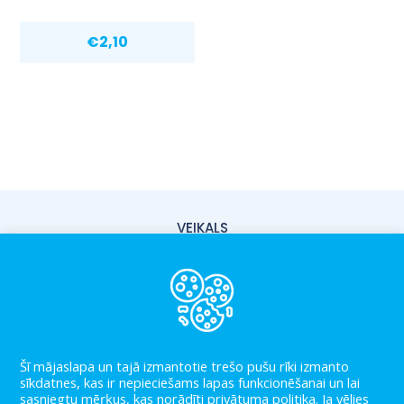
€
2,10
VEIKALS
PIEGĀDE
PAR MUMS
KONTAKTI
LIETOŠANAS NOTEIKUMI
Šī mājaslapa un tajā izmantotie trešo pušu rīki izmanto
sīkdatnes, kas ir nepieciešams lapas funkcionēšanai un lai
PRIVĀTUMA POLITIKA
sasniegtu mēŗķus, kas norādīti privātuma politika. Ja vēlies