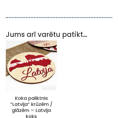
Jums arī varētu patikt…
Koka paliktnis
”Latvija” krūzēm /
glāzēm – Latvija
koks