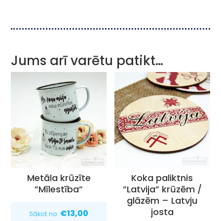
Jums arī varētu patikt…
Metāla krūzīte
Koka paliktnis
”Mīlestība”
”Latvija” krūzēm /
glāzēm – Latvju
josta
€
13,00
Sākot no: