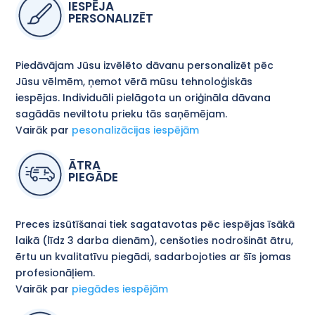
IESPĒJA
PERSONALIZĒT
Piedāvājam Jūsu izvēlēto dāvanu personalizēt pēc
Jūsu vēlmēm, ņemot vērā mūsu tehnoloģiskās
iespējas. Individuāli pielāgota un oriģināla dāvana
sagādās neviltotu prieku tās saņēmējam.
Vairāk par
pesonalizācijas iespējām
ĀTRA
PIEGĀDE
Preces izsūtīšanai tiek sagatavotas pēc iespējas īsākā
laikā (līdz 3 darba dienām), cenšoties nodrošināt ātru,
ērtu un kvalitatīvu piegādi, sadarbojoties ar šīs jomas
profesionāļiem.
Vairāk par
piegādes iespējām