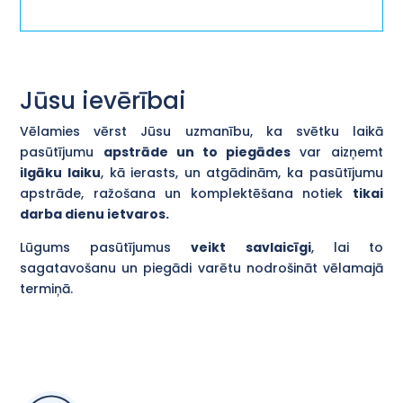
Jūsu ievērībai
Vēlamies vērst Jūsu uzmanību, ka svētku laikā
pasūtījumu
apstrāde un to piegādes
var aizņemt
ilgāku laiku
, kā ierasts, un atgādinām, ka pasūtījumu
apstrāde, ražošana un komplektēšana notiek
tikai
darba dienu ietvaros.
Lūgums pasūtījumus
veikt savlaicīgi
, lai to
sagatavošanu un piegādi varētu nodrošināt vēlamajā
termiņā.