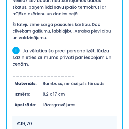
Neliedz sev baudīt neatkārtojamos dabas
skatus, paņem līdzi savu īpašo termokrūzi ar
mīļāko dzērienu un dodies ceļā!
Šī latvju zīme sargā pasaules kārtību. Dod
cilvēkam gaišumu, labklājību. Atraisa pievilcību
un valdzinājumu.
Ja vēlaties šo preci personalizēt, lūdzu
sazinieties ar mums privāti par iespējām un
cenām.
__________________
Materiāls:
Bambuss, nerūsējošs tērauds
Izmērs:
8,2 x 17 cm
Apstrāde:
Lāzergravējums
€
19,70