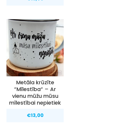
Metāla krūzīte
”Mīlestība” – Ar
vienu mūžu mūsu
mīlestībai nepietiek
€
13,00