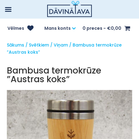
Vēlmes
Mans konts
0 preces
€0,00
Sākums
/
Svētkiem
/
Viņam
/ Bambusa termokrūze
”Austras koks”
Bambusa termokrūze
”Austras koks”