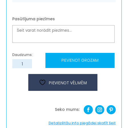
Pasūtījuma piezīmes
PIEVIENOT GROZAM
Bambusa
termokrūze
''Austras
koks''
PIEVIENOT VĒLMĒM
daudzums
Detalizētāu info piegādei skatīt šeit