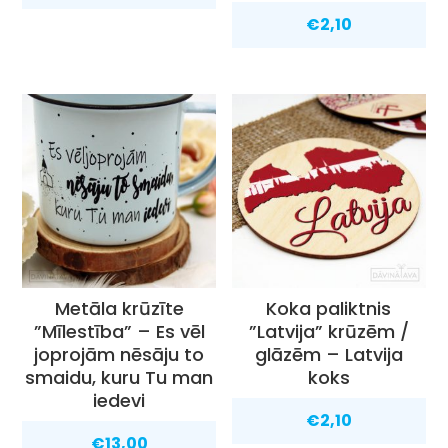
€
2,10
Metāla krūzīte
Koka paliktnis
”Mīlestība” – Es vēl
”Latvija” krūzēm /
joprojām nēsāju to
glāzēm – Latvija
smaidu, kuru Tu man
koks
iedevi
€
2,10
€
13,00