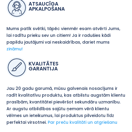
ATSAUCĪGA
APKALPOŠANA
Mums patīk svētki, tāpēc vienmēr esam atvērti Jums,
lai radītu prieku sev un citiem! Ja ir radušies kādi
papildu jautājumi vai neskaidrības, dariet mums
zināmu!
KVALITĀTES
GARANTIJA
Jau 20 gadu garumā, mūsu galvenais nosacījums ir
radīt kvalitatīvu produktu, kas atbilstu augstām klientu
prasībām, kvantitātei pievēršot sekundāru uzmanību.
Ar augstu atbildības sajūtu ņemam vērā klientu
vēlmes un ieteikumus, lai produktus pilveidotu līdz
perfektai virsotnei.
Par preču kvalitāti un atgriešanu