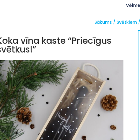
Vēlme
Sākums
/
Svētkiem
Koka vīna kaste “Priecīgus
svētkus!”