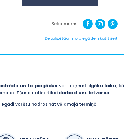
svētkus!"
daudzums
Detalizētāu info piegādei skatīt šeit
pstrāde un to piegādes
var aizņemt
ilgāku laiku
, kā
komplektēšana notiek
tikai darba dienu ietvaros.
piegādi varētu nodrošināt vēlamajā termiņā.