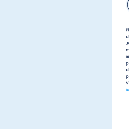
P
d
J
m
i
p
d
p
V
i