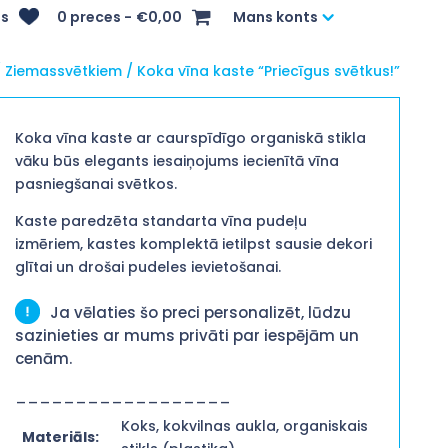
s
0 preces
€0,00
Mans konts
/
Ziemassvētkiem
/ Koka vīna kaste “Priecīgus svētkus!”
Koka vīna kaste ar caurspīdīgo organiskā stikla
vāku būs elegants iesaiņojums iecienītā vīna
pasniegšanai svētkos.
Kaste paredzēta standarta vīna pudeļu
izmēriem, kastes komplektā ietilpst sausie dekori
glītai un drošai pudeles ievietošanai.
Ja vēlaties šo preci personalizēt, lūdzu
sazinieties ar mums privāti par iespējām un
cenām.
__________________
Koks, kokvilnas aukla, organiskais
Materiāls: