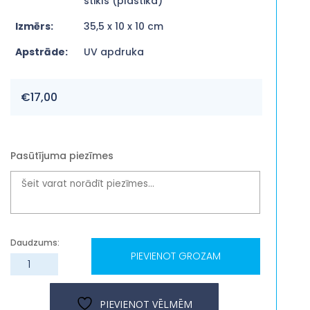
stikls (plastika)
Izmērs:
35,5 x 10 x 10 cm
Apstrāde:
UV apdruka
€
17,00
Pasūtījuma piezīmes
PIEVIENOT GROZAM
Koka
vīna
kaste
PIEVIENOT VĒLMĒM
"Priecīgus