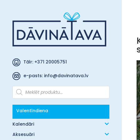
Tālr: +371 20005751
e-pasts:
info@davinatava.lv
Products
search
Valentīndiena
Kalendāri
Aksesuāri