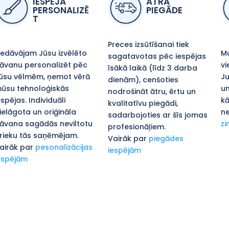
IESPĒJA
ĀTRA
PERSONALIZĒ
PIEGĀDE
T
Preces izsūtīšanai tiek
iedāvājam Jūsu izvēlēto
Mu
sagatavotas pēc iespējas
āvanu personalizēt pēc
vi
īsākā laikā (līdz 3 darba
ūsu vēlmēm, ņemot vērā
Ju
dienām), cenšoties
ūsu tehnoloģiskās
un
nodrošināt ātru, ērtu un
espējas. Individuāli
kā
kvalitatīvu piegādi,
ielāgota un oriģināla
ne
sadarbojoties ar šīs jomas
āvana sagādās neviltotu
zi
profesionāļiem.
rieku tās saņēmējam.
Vairāk par
piegādes
airāk par
pesonalizācijas
iespējām
espējām