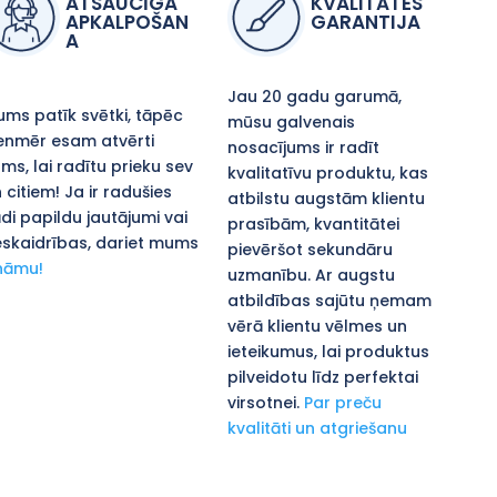
ATSAUCĪGA
KVALITĀTES
APKALPOŠAN
GARANTIJA
A
Jau 20 gadu garumā,
ms patīk svētki, tāpēc
mūsu galvenais
enmēr esam atvērti
nosacījums ir radīt
ms, lai radītu prieku sev
kvalitatīvu produktu, kas
 citiem! Ja ir radušies
atbilstu augstām klientu
di papildu jautājumi vai
prasībām, kvantitātei
skaidrības, dariet mums
pievēršot sekundāru
nāmu!
uzmanību. Ar augstu
atbildības sajūtu ņemam
vērā klientu vēlmes un
ieteikumus, lai produktus
pilveidotu līdz perfektai
virsotnei.
Par preču
kvalitāti un atgriešanu