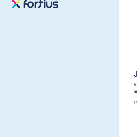
V
i
L