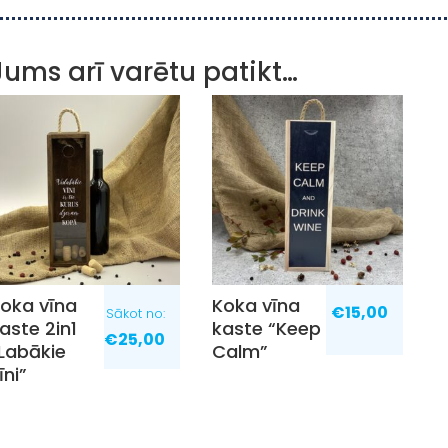
Jums arī varētu patikt…
oka vīna
Koka vīna
€
15,00
Sākot no:
aste 2in1
kaste “Keep
€
25,00
Labākie
Calm”
īni”