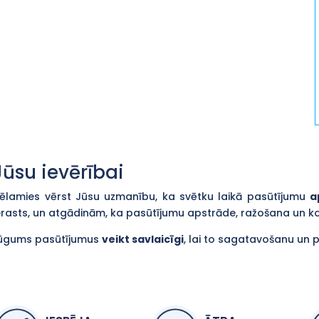
Jūsu ievērībai
ēlamies vērst Jūsu uzmanību, ka svētku laikā pasūtījumu
a
erasts, un atgādinām, ka pasūtījumu apstrāde, ražošana un 
ūgums pasūtījumus
veikt savlaicīgi
, lai to sagatavošanu un 