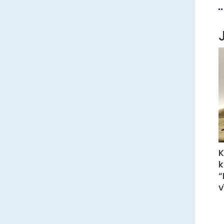
K
k
“
v