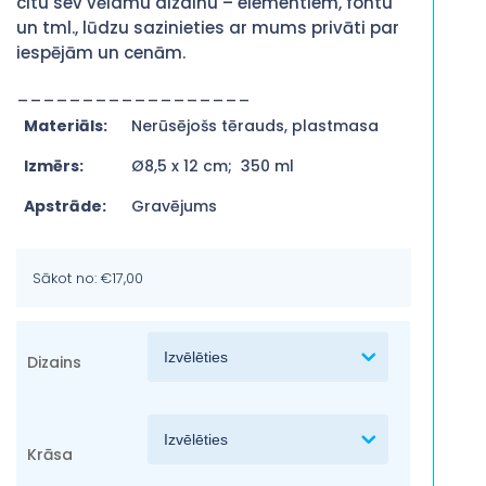
citu sev vēlamu dizainu – elementiem, fontu
un tml., lūdzu sazinieties ar mums privāti par
iespējām un cenām.
__________________
Materiāls:
Nerūsējošs tērauds, plastmasa
Izmērs:
Ø8,5 x 12 cm; 350 ml
Apstrāde:
Gravējums
Sākot no:
€
17,00
Dizains
Krāsa