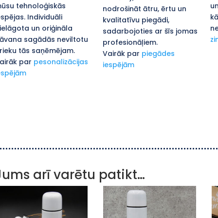
ūsu tehnoloģiskās
un
nodrošināt ātru, ērtu un
espējas. Individuāli
kā
kvalitatīvu piegādi,
ielāgota un oriģināla
ne
sadarbojoties ar šīs jomas
āvana sagādās neviltotu
zi
profesionāļiem.
rieku tās saņēmējam.
Vairāk par
piegādes
airāk par
pesonalizācijas
iespējām
espējām
Jums arī varētu patikt…