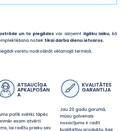
pstrāde un to piegādes
var aizņemt
ilgāku laiku
, kā
komplektēšana notiek
tikai darba dienu ietvaros.
piegādi varētu nodrošināt vēlamajā termiņā.
ATSAUCĪGA
KVALITĀTES
APKALPOŠAN
GARANTIJA
A
Jau 20 gadu garumā,
ms patīk svētki, tāpēc
mūsu galvenais
enmēr esam atvērti
nosacījums ir radīt
ms, lai radītu prieku sev
kvalitatīvu produktu, kas