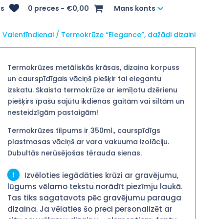
s
0 preces
€0,00
Mans konts
/
Valentīndienai
/ Termokrūze “Elegance”, dažādi dizaini
Termokrūzes metāliskās krāsas, dizaina korpuss
un caurspīdīgais vāciņš piešķir tai elegantu
izskatu. Skaista termokrūze ar iemīļotu dzērienu
piešķirs īpašu sajūtu ikdienas gaitām vai siltām un
nesteidzīgām pastaigām!
Termokrūzes tilpums ir 350ml., caurspīdīgs
plastmasas vāciņš ar vara vakuuma izolāciju.
Dubultās nerūsējošas tērauda sienas.
Izvēloties iegādāties krūzi ar gravējumu,
lūgums vēlamo tekstu norādīt piezīmju laukā.
Tas tiks sagatavots pēc gravējumu parauga
dizaina. Ja vēlaties šo preci personalizēt ar