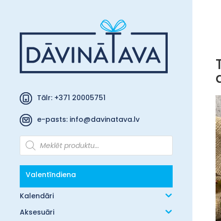
Tālr: +371 20005751
e-pasts:
info@davinatava.lv
Products
search
Valentīndiena
Kalendāri
Aksesuāri