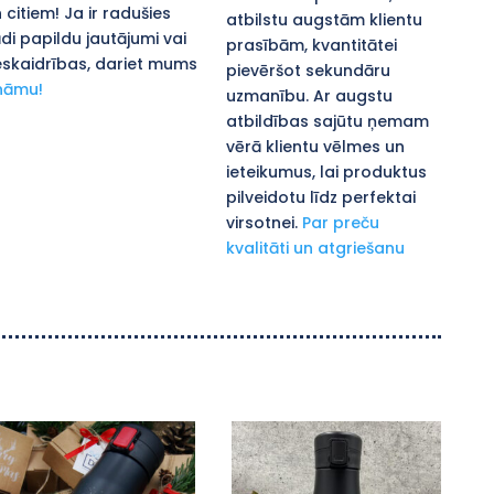
 citiem! Ja ir radušies
atbilstu augstām klientu
di papildu jautājumi vai
prasībām, kvantitātei
skaidrības, dariet mums
pievēršot sekundāru
nāmu!
uzmanību. Ar augstu
atbildības sajūtu ņemam
vērā klientu vēlmes un
ieteikumus, lai produktus
pilveidotu līdz perfektai
virsotnei.
Par preču
kvalitāti un atgriešanu