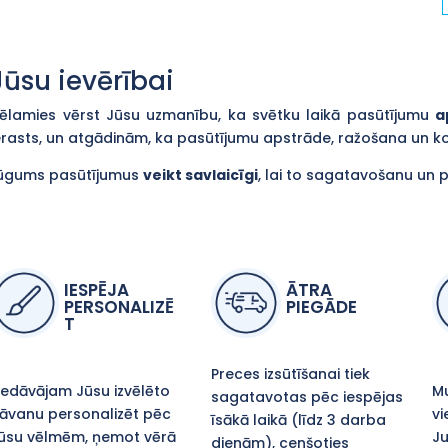
Jūsu ievērībai
ēlamies vērst Jūsu uzmanību, ka svētku laikā pasūtījumu
a
erasts, un atgādinām, ka pasūtījumu apstrāde, ražošana un 
ūgums pasūtījumus
veikt savlaicīgi
, lai to sagatavošanu un 
IESPĒJA
ĀTRA
PERSONALIZĒ
PIEGĀDE
T
Preces izsūtīšanai tiek
iedāvājam Jūsu izvēlēto
Mu
sagatavotas pēc iespējas
āvanu personalizēt pēc
vi
īsākā laikā (līdz 3 darba
ūsu vēlmēm, ņemot vērā
Ju
dienām), cenšoties