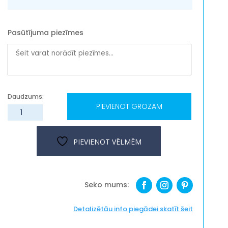
Pasūtījuma piezīmes
PIEVIENOT GROZAM
Termokrūze
"Elegance",
dažādi
PIEVIENOT VĒLMĒM
dizaini
daudzums
Detalizētāu info piegādei skatīt šeit