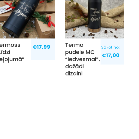
ermoss
Termo
€
17,99
Sākot no:
Līdzi
pudele MC
€
17,00
eļojumā”
“Iedvesmai”,
dažādi
dizaini