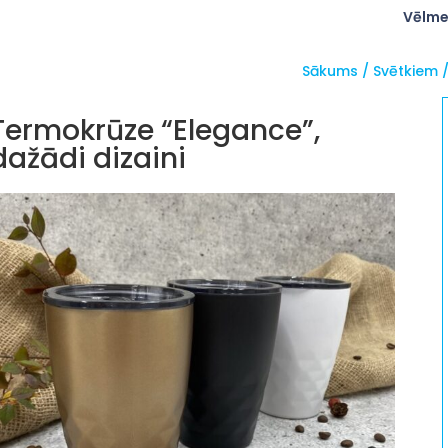
Vēlme
Sākums
/
Svētkiem
Termokrūze “Elegance”,
dažādi dizaini