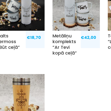
alts
Metāliņu
T
€
18,70
€
42,00
termoss
komplekts
”
Būt ceļā”
”Ar Tevi
c
kopā ceļā”