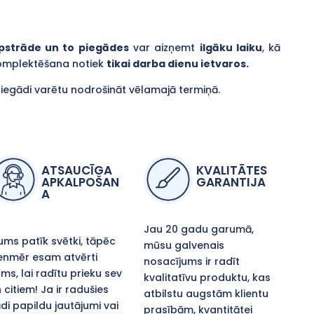
pstrāde un to piegādes
var aizņemt
ilgāku laiku
, kā
komplektēšana notiek
tikai darba dienu ietvaros.
piegādi varētu nodrošināt vēlamajā termiņā.
ATSAUCĪGA
KVALITĀTES
APKALPOŠAN
GARANTIJA
A
Jau 20 gadu garumā,
ms patīk svētki, tāpēc
mūsu galvenais
enmēr esam atvērti
nosacījums ir radīt
ms, lai radītu prieku sev
kvalitatīvu produktu, kas
 citiem! Ja ir radušies
atbilstu augstām klientu
di papildu jautājumi vai
prasībām, kvantitātei