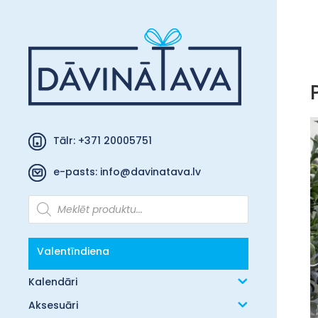
Tālr: +371 20005751
e-pasts:
info@davinatava.lv
Products
search
Valentīndiena
Kalendāri
Aksesuāri