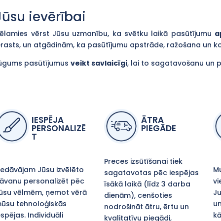
Jūsu ievērībai
ēlamies vērst Jūsu uzmanību, ka svētku laikā pasūtījumu
a
erasts, un atgādinām, ka pasūtījumu apstrāde, ražošana un 
ūgums pasūtījumus
veikt savlaicīgi
, lai to sagatavošanu un 
IESPĒJA
ĀTRA
PERSONALIZĒ
PIEGĀDE
T
Preces izsūtīšanai tiek
iedāvājam Jūsu izvēlēto
Mu
sagatavotas pēc iespējas
āvanu personalizēt pēc
vi
īsākā laikā (līdz 3 darba
ūsu vēlmēm, ņemot vērā
Ju
dienām), cenšoties
ūsu tehnoloģiskās
un
nodrošināt ātru, ērtu un
espējas. Individuāli
kā
kvalitatīvu piegādi,