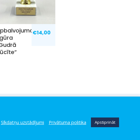
pbalvojuma
€
14,00
igūra
Gudrā
ūcīte”
AS
BLOGS
MI
MA
Sīkdatņu uzstādījumi
Privātuma politika
Apstiprināt
A