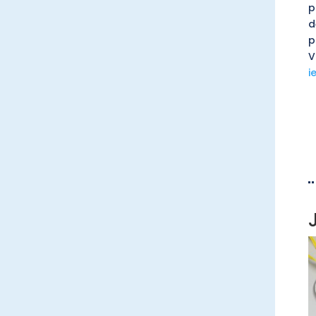
p
d
p
V
i