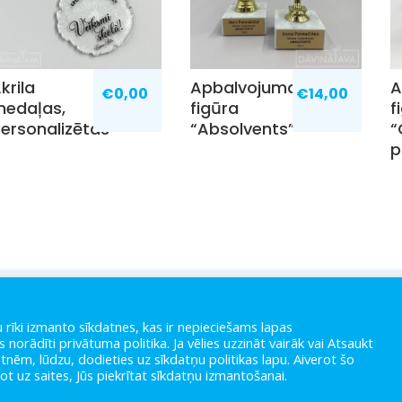
krila
Apbalvojuma
A
€
0,00
€
14,00
edaļas,
figūra
f
ersonalizētas
“Absolvents”
“
p
VEIKALS
PAR MUMS
LIETOŠAN
NOTEIKU
 rīki izmanto sīkdatnes, kas ir nepieciešams lapas
PIEGĀDE
KONTAKTI
 norādīti privātuma politika. Ja vēlies uzzināt vairāk vai Atsaukt
PRIVĀTU
tnēm, lūdzu, dodieties uz sīkdatņu politikas lapu. Aiverot šo
POLITIK
žot uz saites, Jūs piekrītat sīkdatņu izmantošanai.