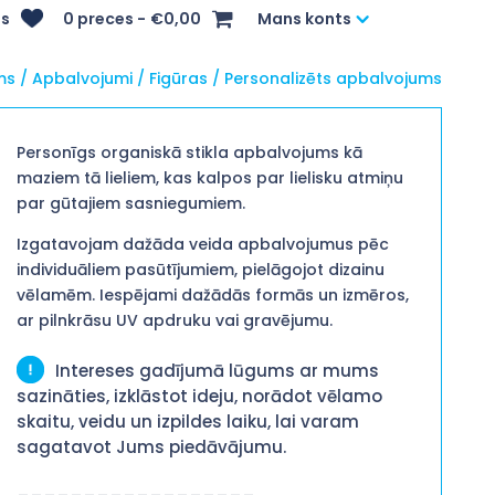
s
0 preces
€0,00
Mans konts
ms
/
Apbalvojumi
/
Figūras
/ Personalizēts apbalvojums
Personīgs organiskā stikla apbalvojums kā
maziem tā lieliem, kas kalpos par lielisku atmiņu
par gūtajiem sasniegumiem.
Izgatavojam dažāda veida apbalvojumus pēc
individuāliem pasūtījumiem, pielāgojot dizainu
vēlamēm. Iespējami dažādās formās un izmēros,
ar pilnkrāsu UV apdruku vai gravējumu.
Intereses gadījumā lūgums ar mums
sazināties, izklāstot ideju, norādot vēlamo
skaitu, veidu un izpildes laiku, lai varam
sagatavot Jums piedāvājumu.
__________________