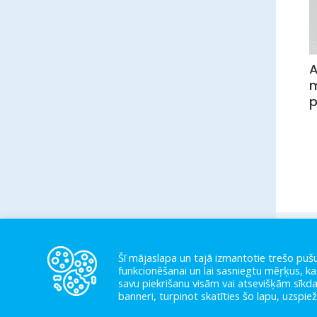
A
m
p
Šī mājaslapa un tajā izmantotie trešo pušu
funkcionēšanai un lai sasniegtu mēŗķus, kas
savu piekrišanu visām vai atsevišķām sīkda
banneri, turpinot skatīties šo lapu, uzspie