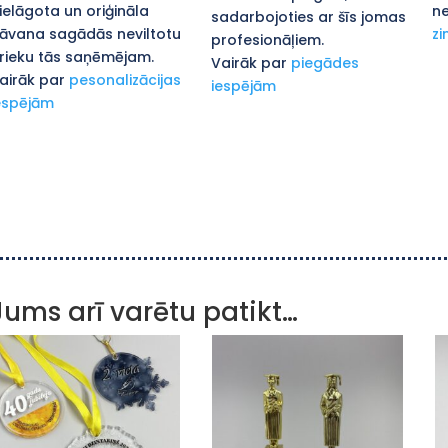
ielāgota un oriģināla
ne
sadarbojoties ar šīs jomas
āvana sagādās neviltotu
zi
profesionāļiem.
rieku tās saņēmējam.
Vairāk par
piegādes
airāk par
pesonalizācijas
iespējām
espējām
Jums arī varētu patikt…