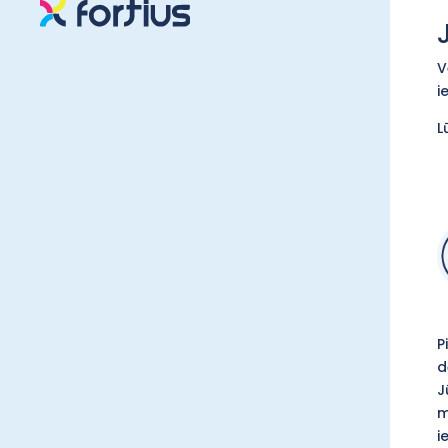
V
i
L
P
d
J
m
i