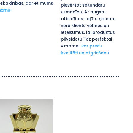
skaidrības, dariet mums
pievēršot sekundāru
nāmu!
uzmanību. Ar augstu
atbildības sajūtu ņemam
vērā klientu vēlmes un
ieteikumus, lai produktus
pilveidotu līdz perfektai
virsotnei.
Par preču
kvalitāti un atgriešanu