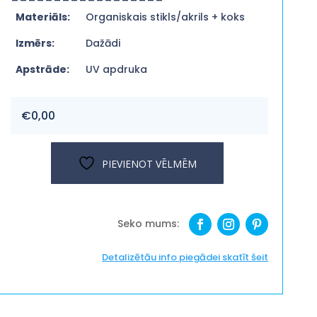
Materiāls:
Organiskais stikls/akrils + koks
Izmērs:
Dažādi
Apstrāde:
UV apdruka
€
0,00
PIEVIENOT VĒLMĒM
Detalizētāu info piegādei skatīt šeit