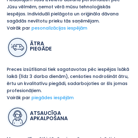
Jūsu vēlmēm, ņemot vērā mūsu tehnoloģiskās
iespējas. Individuāli pielāgota un oriģināla dāvana
sagādās neviltotu prieku tās saņēmējam.
Vairāk par
pesonalizācijas iespējām
ĀTRA
PIEGĀDE
Preces izsūtīšanai tiek sagatavotas pēc iespējas īsākā
laikā (līdz 3 darba dienām), cenšoties nodrošināt ātru,
ērtu un kvalitatīvu piegādi, sadarbojoties ar šīs jomas
profesionāļiem.
Vairāk par
piegādes iespējām
ATSAUCĪGA
APKALPOŠANA