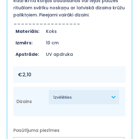
Radi ikrīta kafijas baudīšanas vai tējas pauzes
rituālam svētku noskaņu ar latviskā dizaina krūžu
paliktņiem. Pieejami vairāki dizaini.
__________________
Materiāls:
Koks
Izmērs:
10 cm
Apstrāde:
UV apdruka
€
2,10
Dizains
Pasūtījuma piezīmes