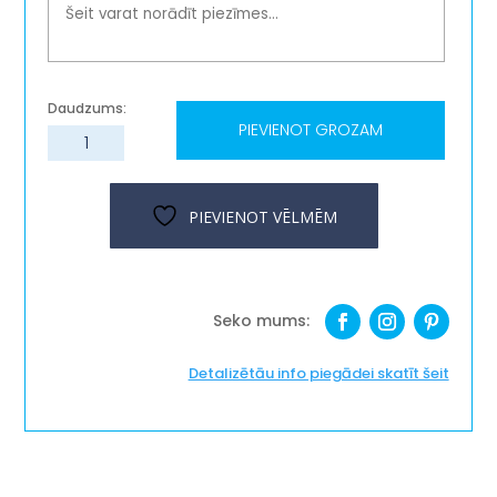
PIEVIENOT GROZAM
Koka
paliktnis
''Latvija''
krūzēm
PIEVIENOT VĒLMĒM
/
glāzēm
daudzums
Detalizētāu info piegādei skatīt šeit