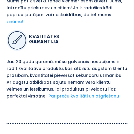
Mums patīk svētki, tāpēc vienmēr esam atvērti Jums,
lai radītu prieku sev un citiem! Ja ir radušies kādi
papildu jautājumi vai neskaidrības, dariet mums
zināmu!
KVALITĀTES
GARANTIJA
Jau 20 gadu garumā, mūsu galvenais nosacījums ir
radīt kvalitatīvu produktu, kas atbilstu augstām klientu
prasībām, kvantitātei pievēršot sekundāru uzmanību.
Ar augstu atbildības sajūtu ņemam vērā klientu
vēlmes un ieteikumus, lai produktus pilveidotu līdz
perfektai virsotnei.
Par preču kvalitāti un atgriešanu