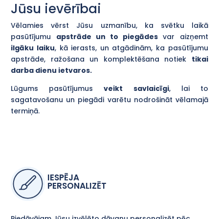
Jūsu ievērībai
Vēlamies vērst Jūsu uzmanību, ka svētku laikā
pasūtījumu
apstrāde un to piegādes
var aizņemt
ilgāku laiku
, kā ierasts, un atgādinām, ka pasūtījumu
apstrāde, ražošana un komplektēšana notiek
tikai
darba dienu ietvaros.
Lūgums pasūtījumus
veikt savlaicīgi
, lai to
sagatavošanu un piegādi varētu nodrošināt vēlamajā
termiņā.
IESPĒJA
PERSONALIZĒT
Piedāvājam Jūsu izvēlēto dāvanu personalizēt pēc