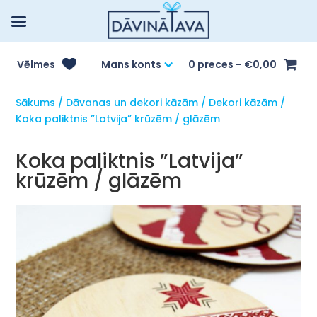
Vēlmes
Mans konts
0 preces
€0,00
Sākums
/
Dāvanas un dekori kāzām
/
Dekori kāzām
/
Koka paliktnis ”Latvija” krūzēm / glāzēm
Koka paliktnis ”Latvija”
krūzēm / glāzēm