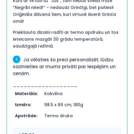
Kurš ar virtuvi uz “Jūs”, tam nebūs sveša frāze
“Negribi nēed!” – nedaudz Grinčīgi, bet patiesi!
Oriģināla dāvana tiem, kuri virtuvē šiverē Grinča
omā!
Priekšauta dizaini radīti ar termo apdruku un tos
ieteicams mazgāt 30 grādu temperatūrā,
saudzīgajā režīmā.
Ja vēlaties šo preci personalizēt, lūdzu
sazinieties ar mums privāti par iespējām un
cenām.
__________________
Materiāls:
Kokvilna
Izmērs:
98.5 x 69 cm, 180g
Apstrāde:
Termo druka