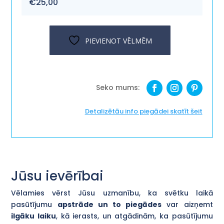
€
25,00
PIEVIENOT VĒLMĒM
Detalizētāu info piegādei skatīt šeit
Jūsu ievērībai
Vēlamies vērst Jūsu uzmanību, ka svētku laikā
pasūtījumu
apstrāde un to piegādes
var aizņemt
ilgāku laiku
, kā ierasts, un atgādinām, ka pasūtījumu