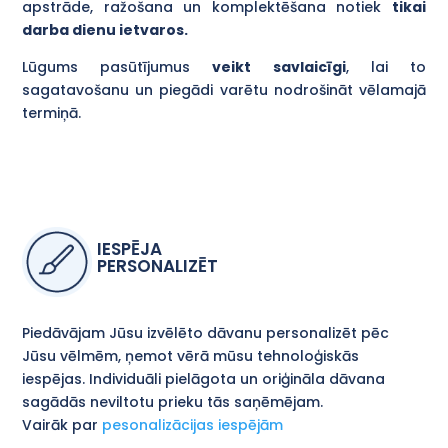
apstrāde, ražošana un komplektēšana notiek
tikai
darba dienu ietvaros.
Lūgums pasūtījumus
veikt savlaicīgi
, lai to
sagatavošanu un piegādi varētu nodrošināt vēlamajā
termiņā.
IESPĒJA
PERSONALIZĒT
Piedāvājam Jūsu izvēlēto dāvanu personalizēt pēc
Jūsu vēlmēm, ņemot vērā mūsu tehnoloģiskās
iespējas. Individuāli pielāgota un oriģināla dāvana
sagādās neviltotu prieku tās saņēmējam.
Vairāk par
pesonalizācijas iespējām