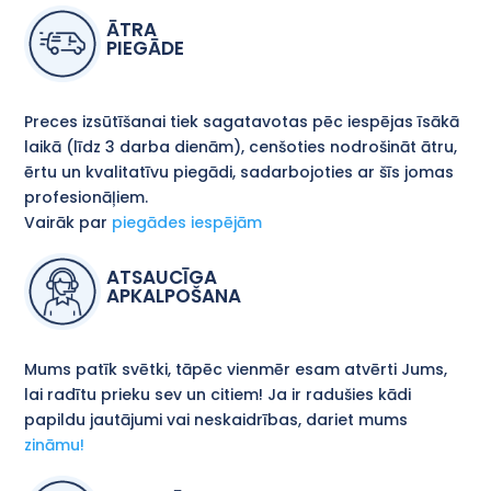
ĀTRA
PIEGĀDE
Preces izsūtīšanai tiek sagatavotas pēc iespējas īsākā
laikā (līdz 3 darba dienām), cenšoties nodrošināt ātru,
ērtu un kvalitatīvu piegādi, sadarbojoties ar šīs jomas
profesionāļiem.
Vairāk par
piegādes iespējām
ATSAUCĪGA
APKALPOŠANA
Mums patīk svētki, tāpēc vienmēr esam atvērti Jums,
lai radītu prieku sev un citiem! Ja ir radušies kādi
papildu jautājumi vai neskaidrības, dariet mums
zināmu!