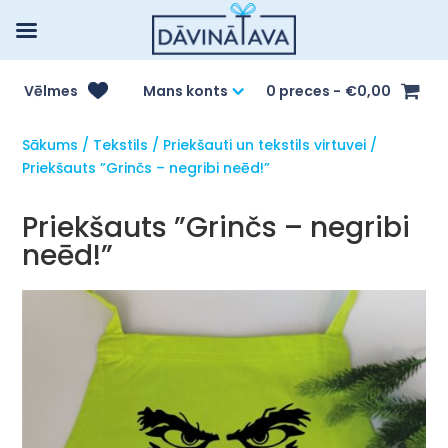
Vēlmes
Mans konts
0 preces
€0,00
Sākums
/
Tekstils
/
Priekšauti un tekstils virtuvei
/
Priekšauts ”Grinčs – negribi neēd!”
Priekšauts ”Grinčs – negribi
neēd!”