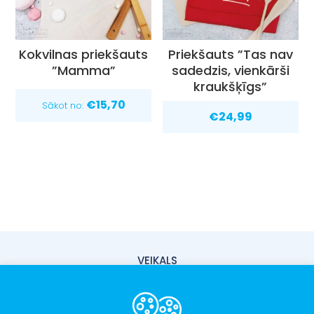
Kokvilnas priekšauts
Priekšauts ”Tas nav
”Mamma”
sadedzis, vienkārši
kraukšķīgs”
€
15,70
Sākot no:
€
24,99
VEIKALS
PIEGĀDE