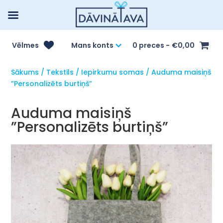
Vēlmes
Mans konts
0 preces
€0,00
Sākums
/
Tekstils
/
Iepirkumu somas
/ Auduma maisiņš
”Personalizēts burtiņš”
Auduma maisiņš
”Personalizēts burtiņš”