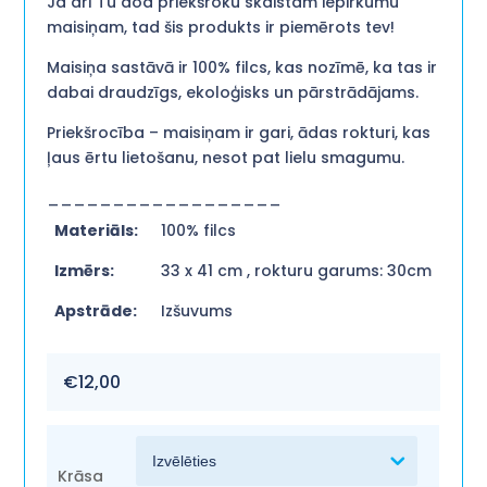
Ja arī Tu dod priekšroku skaistam iepirkumu
maisiņam, tad šis produkts ir piemērots tev!
Maisiņa sastāvā ir 100% filcs, kas nozīmē, ka tas ir
dabai draudzīgs, ekoloģisks un pārstrādājams.
Priekšrocība – maisiņam ir gari, ādas rokturi, kas
ļaus ērtu lietošanu, nesot pat lielu smagumu.
__________________
Materiāls:
100% filcs
Izmērs:
33 x 41 cm , rokturu garums: 30cm
Apstrāde:
Izšuvums
€
12,00
Krāsa