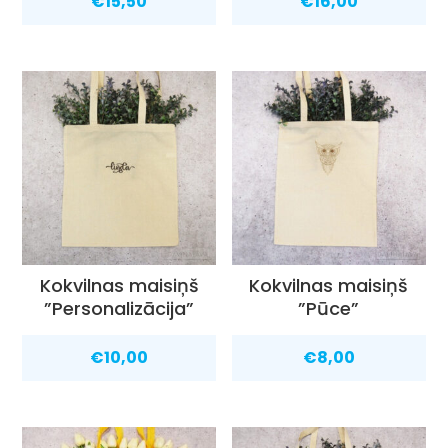
€
15,50
€
16,00
Kokvilnas maisiņš
Kokvilnas maisiņš
”Personalizācija”
”Pūce”
€
10,00
€
8,00