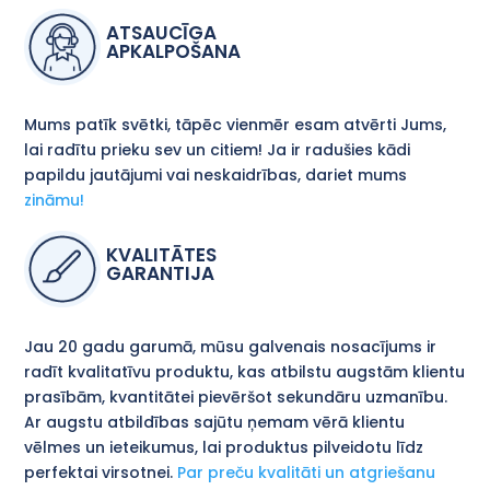
ATSAUCĪGA
APKALPOŠANA
Mums patīk svētki, tāpēc vienmēr esam atvērti Jums,
lai radītu prieku sev un citiem! Ja ir radušies kādi
papildu jautājumi vai neskaidrības, dariet mums
zināmu!
KVALITĀTES
GARANTIJA
Jau 20 gadu garumā, mūsu galvenais nosacījums ir
radīt kvalitatīvu produktu, kas atbilstu augstām klientu
prasībām, kvantitātei pievēršot sekundāru uzmanību.
Ar augstu atbildības sajūtu ņemam vērā klientu
vēlmes un ieteikumus, lai produktus pilveidotu līdz
perfektai virsotnei.
Par preču kvalitāti un atgriešanu