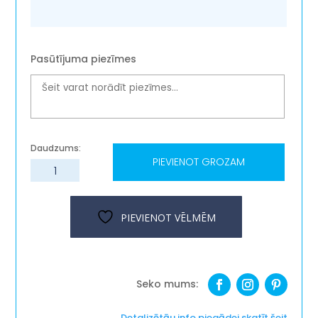
Pasūtījuma piezīmes
PIEVIENOT GROZAM
Auduma
maisiņš
''Personalizēts
burtiņš''
PIEVIENOT VĒLMĒM
daudzums
Detalizētāu info piegādei skatīt šeit