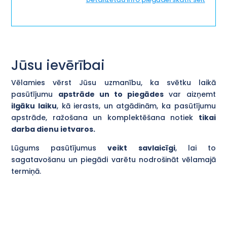
Jūsu ievērībai
Vēlamies vērst Jūsu uzmanību, ka svētku laikā
pasūtījumu
apstrāde un to piegādes
var aizņemt
ilgāku laiku
, kā ierasts, un atgādinām, ka pasūtījumu
apstrāde, ražošana un komplektēšana notiek
tikai
darba dienu ietvaros.
Lūgums pasūtījumus
veikt savlaicīgi
, lai to
sagatavošanu un piegādi varētu nodrošināt vēlamajā
termiņā.