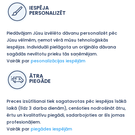
IESPĒJA
PERSONALIZĒT
Piedāvājam Jūsu izvēlēto dāvanu personalizēt pēc
Jūsu vēlmēm, ņemot vērā mūsu tehnoloģiskās
iespējas. Individuāli pielāgota un oriģināla dāvana
sagādās neviltotu prieku tās saņēmējam.
Vairāk par
pesonalizācijas iespējām
ĀTRA
PIEGĀDE
Preces izsūtīšanai tiek sagatavotas pēc iespējas īsākā
laikā (līdz 3 darba dienām), cenšoties nodrošināt ātru,
ērtu un kvalitatīvu piegādi, sadarbojoties ar šīs jomas
profesionāļiem.
Vairāk par
piegādes iespējām