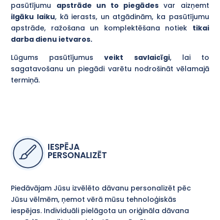
pasūtījumu
apstrāde un to piegādes
var aizņemt
ilgāku laiku
, kā ierasts, un atgādinām, ka pasūtījumu
apstrāde, ražošana un komplektēšana notiek
tikai
darba dienu ietvaros.
Lūgums pasūtījumus
veikt savlaicīgi
, lai to
sagatavošanu un piegādi varētu nodrošināt vēlamajā
termiņā.
IESPĒJA
PERSONALIZĒT
Piedāvājam Jūsu izvēlēto dāvanu personalizēt pēc
Jūsu vēlmēm, ņemot vērā mūsu tehnoloģiskās
iespējas. Individuāli pielāgota un oriģināla dāvana