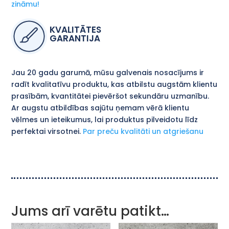
zināmu!
KVALITĀTES
GARANTIJA
Jau 20 gadu garumā, mūsu galvenais nosacījums ir
radīt kvalitatīvu produktu, kas atbilstu augstām klientu
prasībām, kvantitātei pievēršot sekundāru uzmanību.
Ar augstu atbildības sajūtu ņemam vērā klientu
vēlmes un ieteikumus, lai produktus pilveidotu līdz
perfektai virsotnei.
Par preču kvalitāti un atgriešanu
Jums arī varētu patikt…