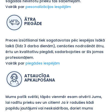
sagādās neviltotu prieku tās saņēmējam.
Vairāk par
pesonalizācijas iespējām
ĀTRA
PIEGĀDE
Preces izsūtīšanai tiek sagatavotas pēc iespējas īsākā
laikā (līdz 3 darba dienām), cenšoties nodrošināt ātru,
ērtu un kvalitatīvu piegādi, sadarbojoties ar šīs jomas
profesionāļiem.
Vairāk par
piegādes iespējām
ATSAUCĪGA
APKALPOŠANA
Mums patīk svētki, tāpēc vienmēr esam atvērti Jums,
lai radītu prieku sev un citiem! Ja ir radušies kādi
papildu jautājumi vai neskaidrības, dariet mums