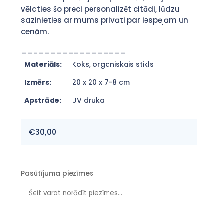
vēlaties šo preci personalizēt citādi, lūdzu
sazinieties ar mums privāti par iespējām un
cenām.
__________________
Materiāls:
Koks, organiskais stikls
Izmērs:
20 x 20 x 7-8 cm
Apstrāde:
UV druka
€
30,00
Pasūtījuma piezīmes