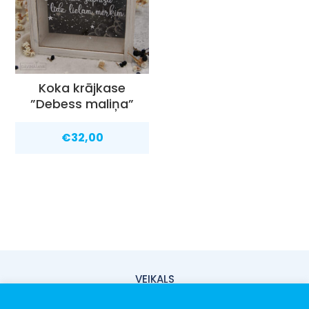
Koka krājkase
”Debess maliņa”
€
32,00
VEIKALS
PIEGĀDE