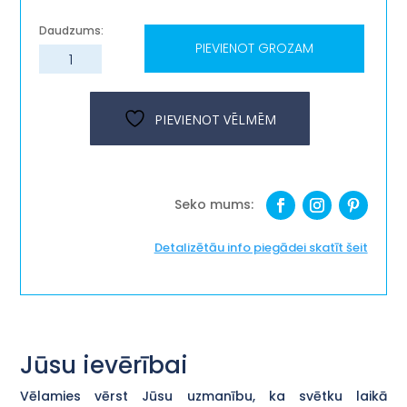
PIEVIENOT GROZAM
Koka
krājkase
''Ar
Tevi
PIEVIENOT VĒLMĒM
kopā
uz
pasaules
malu",
brūna
daudzums
Detalizētāu info piegādei skatīt šeit
Jūsu ievērībai
Vēlamies vērst Jūsu uzmanību, ka svētku laikā