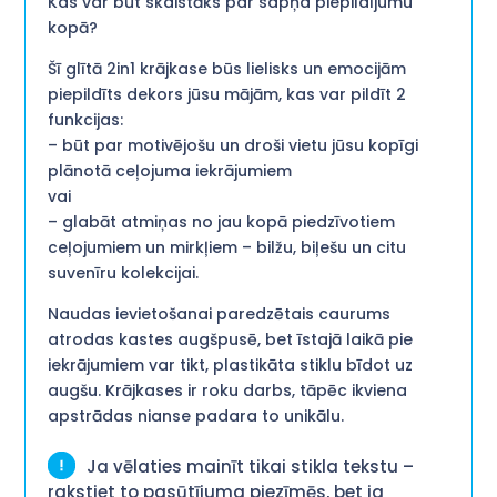
Kas var būt skaistāks par sapņa piepildījumu
kopā?
Šī glītā 2in1 krājkase būs lielisks un emocijām
piepildīts dekors jūsu mājām, kas var pildīt 2
funkcijas:
– būt par motivējošu un droši vietu jūsu kopīgi
plānotā ceļojuma iekrājumiem
vai
– glabāt atmiņas no jau kopā piedzīvotiem
ceļojumiem un mirkļiem – bilžu, biļešu un citu
suvenīru kolekcijai.
Naudas ievietošanai paredzētais caurums
atrodas kastes augšpusē, bet īstajā laikā pie
iekrājumiem var tikt, plastikāta stiklu bīdot uz
augšu. Krājkases ir roku darbs, tāpēc ikviena
apstrādas nianse padara to unikālu.
Ja vēlaties mainīt tikai stikla tekstu –
rakstiet to pasūtījuma piezīmēs, bet ja