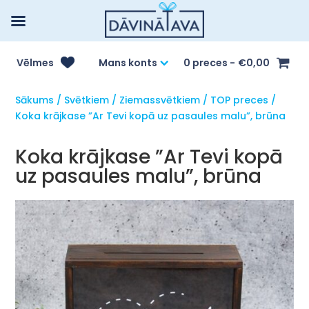
Vēlmes
Mans konts
0 preces
€0,00
Sākums
/
Svētkiem
/
Ziemassvētkiem
/
TOP preces
/
Koka krājkase ”Ar Tevi kopā uz pasaules malu”, brūna
Koka krājkase ”Ar Tevi kopā
uz pasaules malu”, brūna