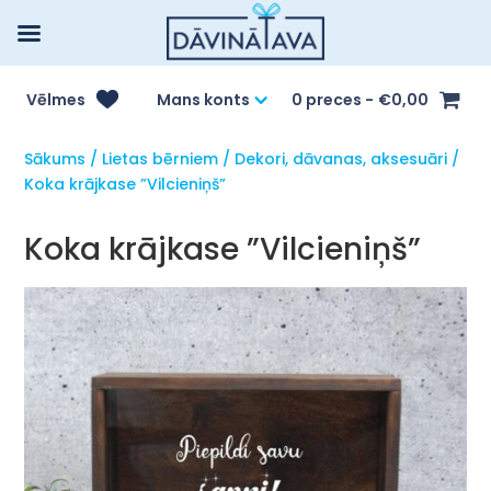
Vēlmes
Mans konts
0 preces
€0,00
Sākums
/
Lietas bērniem
/
Dekori, dāvanas, aksesuāri
/
Koka krājkase ”Vilcieniņš”
Koka krājkase ”Vilcieniņš”