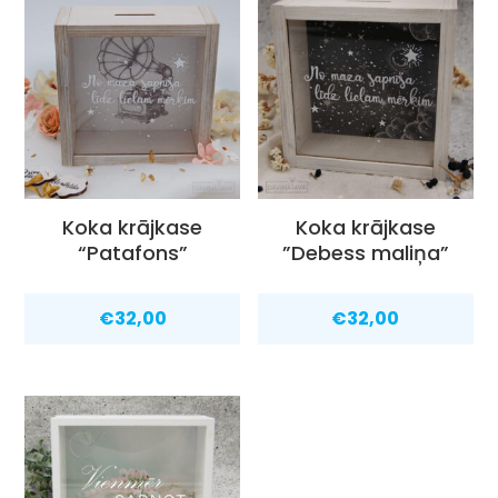
Koka krājkase
Koka krājkase
“Patafons”
”Debess maliņa”
€
32,00
€
32,00