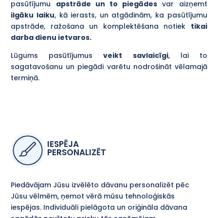
pasūtījumu
apstrāde un to piegādes
var aizņemt
ilgāku laiku
, kā ierasts, un atgādinām, ka pasūtījumu
apstrāde, ražošana un komplektēšana notiek
tikai
darba dienu ietvaros.
Lūgums pasūtījumus
veikt savlaicīgi
, lai to
sagatavošanu un piegādi varētu nodrošināt vēlamajā
termiņā.
IESPĒJA
PERSONALIZĒT
Piedāvājam Jūsu izvēlēto dāvanu personalizēt pēc
Jūsu vēlmēm, ņemot vērā mūsu tehnoloģiskās
iespējas. Individuāli pielāgota un oriģināla dāvana