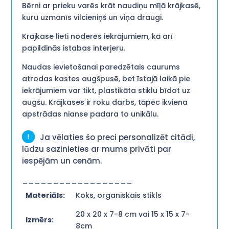
Bērni ar prieku varēs krāt naudiņu mīļā krājkasē,
kuru uzmanīs vilcieniņš un viņa draugi.
Krājkase lieti noderēs iekrājumiem, kā arī
papildinās istabas interjeru.
Naudas ievietošanai paredzētais caurums
atrodas kastes augšpusē, bet īstajā laikā pie
iekrājumiem var tikt, plastikāta stiklu bīdot uz
augšu. Krājkases ir roku darbs, tāpēc ikviena
apstrādas nianse padara to unikālu.
Ja vēlaties šo preci personalizēt citādi,
lūdzu sazinieties ar mums privāti par
iespējām un cenām.
__________________
Materiāls:
Koks, organiskais stikls
20 x 20 x 7-8 cm vai 15 x 15 x 7-
Izmērs:
8cm