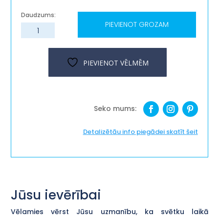
PIEVIENOT GROZAM
Koka
krājkase
''Vilcieniņš"
daudzums
PIEVIENOT VĒLMĒM
Detalizētāu info piegādei skatīt šeit
Jūsu ievērībai
Vēlamies vērst Jūsu uzmanību, ka svētku laikā