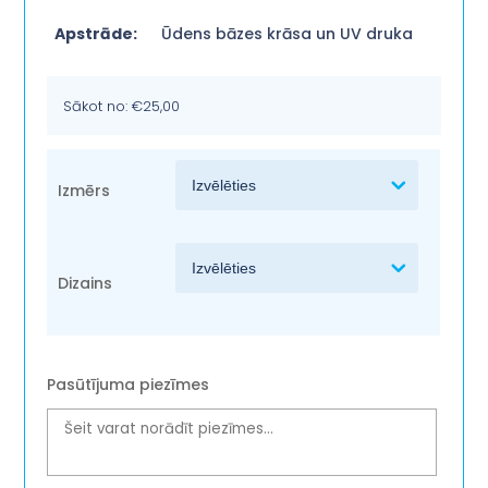
Apstrāde:
Ūdens bāzes krāsa un UV druka
Sākot no:
€
25,00
Izmērs
Dizains
Pasūtījuma piezīmes