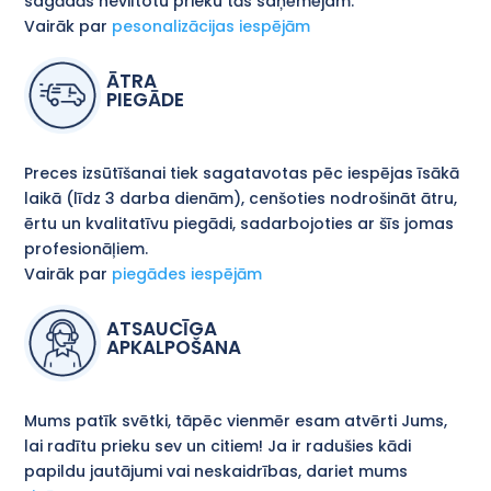
sagādās neviltotu prieku tās saņēmējam.
Vairāk par
pesonalizācijas iespējām
ĀTRA
PIEGĀDE
Preces izsūtīšanai tiek sagatavotas pēc iespējas īsākā
laikā (līdz 3 darba dienām), cenšoties nodrošināt ātru,
ērtu un kvalitatīvu piegādi, sadarbojoties ar šīs jomas
profesionāļiem.
Vairāk par
piegādes iespējām
ATSAUCĪGA
APKALPOŠANA
Mums patīk svētki, tāpēc vienmēr esam atvērti Jums,
lai radītu prieku sev un citiem! Ja ir radušies kādi
papildu jautājumi vai neskaidrības, dariet mums