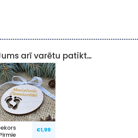
Jums arī varētu patikt…
ekors
€
1,99
Pirmie