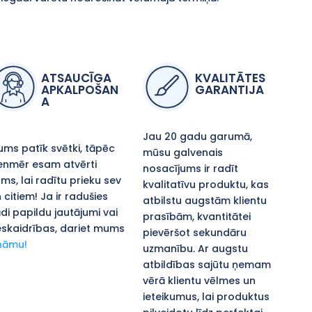
ATSAUCĪGA
KVALITĀTES
APKALPOŠAN
GARANTIJA
A
Jau 20 gadu garumā,
ms patīk svētki, tāpēc
mūsu galvenais
enmēr esam atvērti
nosacījums ir radīt
ms, lai radītu prieku sev
kvalitatīvu produktu, kas
 citiem! Ja ir radušies
atbilstu augstām klientu
di papildu jautājumi vai
prasībām, kvantitātei
skaidrības, dariet mums
pievēršot sekundāru
nāmu!
uzmanību. Ar augstu
atbildības sajūtu ņemam
vērā klientu vēlmes un
ieteikumus, lai produktus