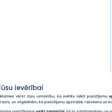
Jūsu ievērībai
ēlamies vērst Jūsu uzmanību, ka svētku laikā pasūtījumu
a
erasts, un atgādinām, ka pasūtījumu apstrāde, ražošana un 
ūgums pasūtījumus
veikt savlaicīgi
, lai to sagatavošanu un 