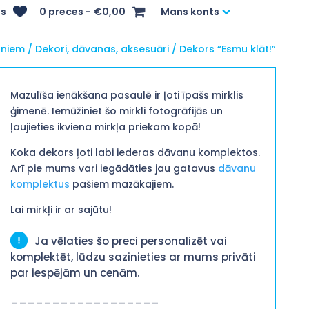
s
0 preces
€0,00
Mans konts
rniem
/
Dekori, dāvanas, aksesuāri
/ Dekors “Esmu klāt!”
Mazulīša ienākšana pasaulē ir ļoti īpašs mirklis
ģimenē. Iemūžiniet šo mirkli fotogrāfijās un
ļaujieties ikviena mirkļa priekam kopā!
Koka dekors ļoti labi iederas dāvanu komplektos.
Arī pie mums vari iegādāties jau gatavus
dāvanu
komplektus
pašiem mazākajiem.
Lai mirkļi ir ar sajūtu!
Ja vēlaties šo preci personalizēt vai
komplektēt, lūdzu sazinieties ar mums privāti
par iespējām un cenām.
__________________