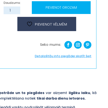
PIEVIENOT GROZAM
Dekors
"Esmu
klāt!"
PIEVIENOT VĒLMĒM
daudzums
Detalizētāu info piegādei skatīt šeit
pstrāde un to piegādes
var aizņemt
ilgāku laiku
, kā
komplektēšana notiek
tikai darba dienu ietvaros.
piegādi varētu nodrošināt vēlamajā termiņā.