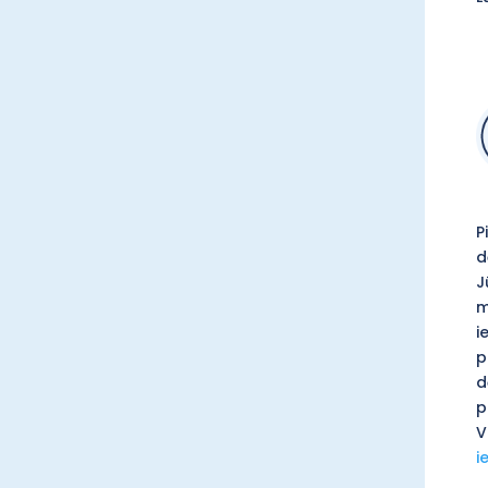
P
d
J
m
i
p
d
p
V
i