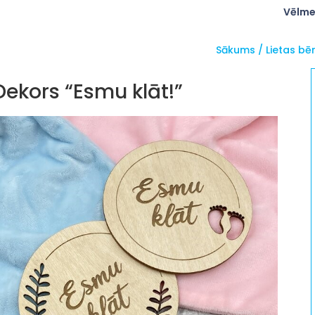
Vēlme
Sākums
/
Lietas bē
Dekors “Esmu klāt!”