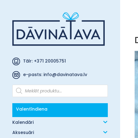
Tālr: +371 20005751
e-pasts:
info@davinatava.lv
Products
search
Valentīndiena
Kalendāri
Aksesuāri