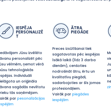
IESPĒJA
ĀTRA
PERSONALIZĒ
PIEGĀDE
T
Preces izsūtīšanai tiek
iedāvājam Jūsu izvēlēto
Mu
sagatavotas pēc iespējas
āvanu personalizēt pēc
vi
īsākā laikā (līdz 3 darba
ūsu vēlmēm, ņemot vērā
Ju
dienām), cenšoties
ūsu tehnoloģiskās
un
nodrošināt ātru, ērtu un
espējas. Individuāli
kā
kvalitatīvu piegādi,
ielāgota un oriģināla
ne
sadarbojoties ar šīs jomas
āvana sagādās neviltotu
zi
profesionāļiem.
rieku tās saņēmējam.
Vairāk par
piegādes
airāk par
pesonalizācijas
iespējām
espējām