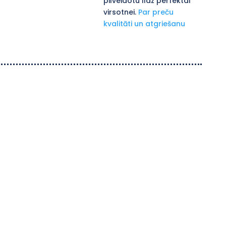
pilveidotu līdz perfektai
virsotnei.
Par preču
kvalitāti un atgriešanu