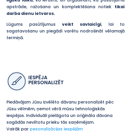
ilgāku laiku
, kā ierasts, un atgādinām, ka pasūtījumu
apstrāde, ražošana un komplektēšana notiek
tikai
darba dienu ietvaros.
Lūgums pasūtījumus
veikt savlaicīgi
, lai to
sagatavošanu un piegādi varētu nodrošināt vēlamajā
termiņā.
IESPĒJA
PERSONALIZĒT
Piedāvājam Jūsu izvēlēto dāvanu personalizēt pēc
Jūsu vēlmēm, ņemot vērā mūsu tehnoloģiskās
iespējas. Individuāli pielāgota un oriģināla dāvana
sagādās neviltotu prieku tās saņēmējam.
Vairāk par
pesonalizācijas iespējām