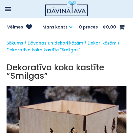
Vēlmes
Mans konts
0 preces
€0,00
Sākums
/
Dāvanas un dekori kāzām
/
Dekori kāzām
/
Dekoratīva koka kastīte ”Smilgas”
Dekoratīva koka kastīte
”Smilgas”