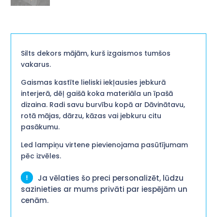
Silts dekors mājām, kurš izgaismos tumšos
vakarus.
Gaismas kastīte lieliski iekļausies jebkurā
interjerā, dēļ gaišā koka materiāla un īpašā
dizaina. Radi savu burvību kopā ar Dāvinātavu,
rotā mājas, dārzu, kāzas vai jebkuru citu
pasākumu.
Led lampiņu virtene pievienojama pasūtījumam
pēc izvēles.
Ja vēlaties šo preci personalizēt, lūdzu
sazinieties ar mums privāti par iespējām un
cenām.