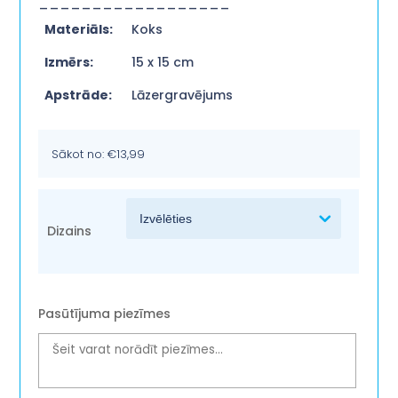
__________________
Materiāls:
Koks
Izmērs:
15 x 15 cm
Apstrāde:
Lāzergravējums
Sākot no:
€
13,99
Dizains
Pasūtījuma piezīmes