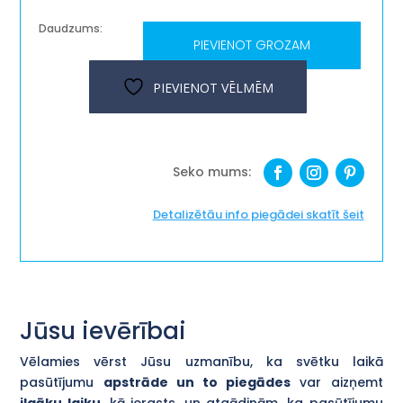
PIEVIENOT GROZAM
Dekoratīva
koka
PIEVIENOT VĒLMĒM
kastīte
''Smilgas''
daudzums
Detalizētāu info piegādei skatīt šeit
Jūsu ievērībai
Vēlamies vērst Jūsu uzmanību, ka svētku laikā
pasūtījumu
apstrāde un to piegādes
var aizņemt