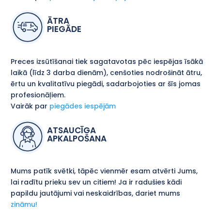
ĀTRA
PIEGĀDE
Preces izsūtīšanai tiek sagatavotas pēc iespējas īsākā
laikā (līdz 3 darba dienām), cenšoties nodrošināt ātru,
ērtu un kvalitatīvu piegādi, sadarbojoties ar šīs jomas
profesionāļiem.
Vairāk par
piegādes iespējām
ATSAUCĪGA
APKALPOŠANA
Mums patīk svētki, tāpēc vienmēr esam atvērti Jums,
lai radītu prieku sev un citiem! Ja ir radušies kādi
papildu jautājumi vai neskaidrības, dariet mums
zināmu!