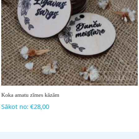
Koka amatu zīmes kāzām
Sākot no:
€
28,00