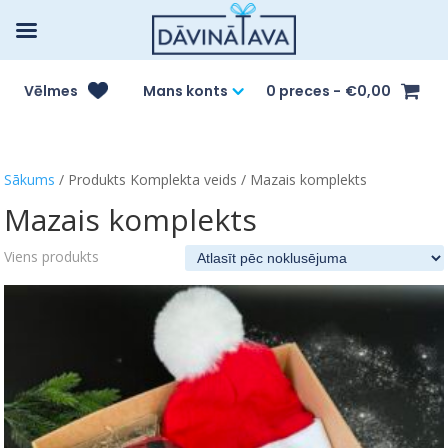
Vēlmes
Mans konts
0 preces
€0,00
Sākums
/ Produkts Komplekta veids / Mazais komplekts
Mazais komplekts
Viens produkts