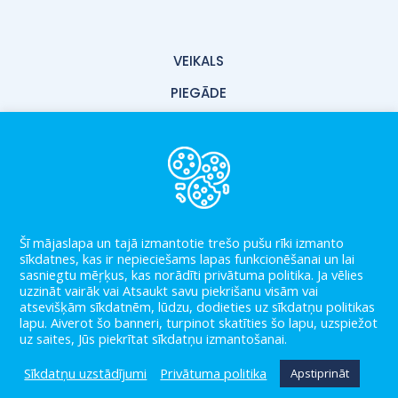
VEIKALS
PIEGĀDE
PAR MUMS
KONTAKTI
LIETOŠANAS NOTEIKUMI
PRIVĀTUMA POLITIKA
Šī mājaslapa un tajā izmantotie trešo pušu rīki izmanto
sīkdatnes, kas ir nepieciešams lapas funkcionēšanai un lai
BLOGS
sasniegtu mēŗķus, kas norādīti privātuma politika. Ja vēlies
uzzināt vairāk vai Atsaukt savu piekrišanu visām vai
atsevišķām sīkdatnēm, lūdzu, dodieties uz sīkdatņu politikas
lapu. Aiverot šo banneri, turpinot skatīties šo lapu, uzspiežot
uz saites, Jūs piekrītat sīkdatņu izmantošanai.
Sīkdatņu uzstādījumi
Privātuma politika
Apstiprināt