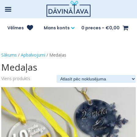
Vēlmes
Mans konts
0 preces
€0,00
Sākums
/
Apbalvojumi
/ Medaļas
Medaļas
Viens produkts