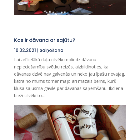
Kas ir dāvana ar sajūtu?
10.02.2021
|
Saiņošana
Lai arī lielākā daļa cilvēku noliedz dāvanu
nepieciešamību svētku reizēs, aizbildinoties, ka
dāvanas dzīvē nav galvenās un neko jau īpašu nevajag,
katrā no mums tomēr mājo arī mazais bērns, kurš
klusā sajūsmā gavilē par dāvanas saņemšanu. Ikdienā
bieži cilvēki to...