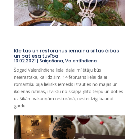
Kleitas un restorānus iemaina siltas čības
un patiesa tuvība
10.02.2021
|
Saiņošana
,
Valentīndiena
Šogad Valentīndiena lielai daļai mīlētāju būs
neierastāka, kā līdz šim. 14.februāris lielai daļai
romantiķu bija lielisks iemesls izrauties no mājas un
ikdienas rutīnas, izvilktu no skapja glīto tērpu un doties
uz šikām vakariņām restorānā, nesteidzīgi baudot
gardu...