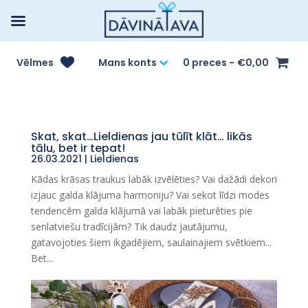
Vēlmes
Mans konts
0 preces
€0,00
Skat, skat…Lieldienas jau tūlīt klāt… likās
tālu, bet ir tepat!
26.03.2021
|
Lieldienas
Kādas krāsas traukus labāk izvēlēties? Vai dažādi dekori
izjauc galda klājuma harmoniju? Vai sekot līdzi modes
tendencēm galda klājumā vai labāk pieturēties pie
senlatviešu tradīcijām? Tik daudz jautājumu,
gatavojoties šiem ikgadējiem, saulainajiem svētkiem...
Bet...