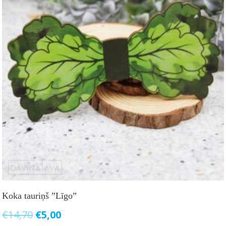
Koka tauriņš ”Līgo”
Original
Current
€
14,70
€
5,00