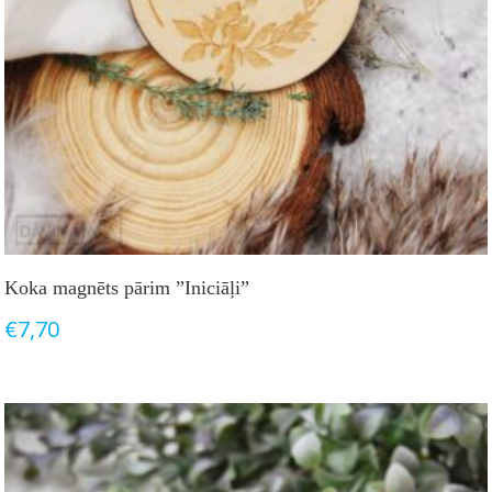
Koka magnēts pārim ”Iniciāļi”
€
7,70