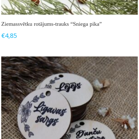
Ziemassvētku rotājums-trauks “Sniega pika”
€
4,85