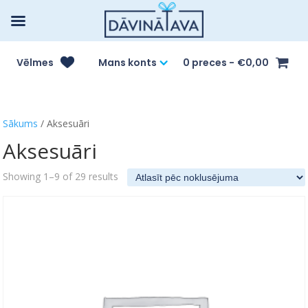
Vēlmes
Mans konts
0 preces
€0,00
Sākums
/ Aksesuāri
Aksesuāri
Showing 1–9 of 29 results