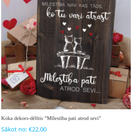
Koka dekors-dēlītis ”Mīlestība pati atrod sevi”
Sākot no:
€
22,00