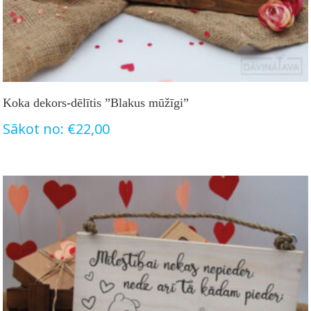
Koka dekors-dēlītis ”Blakus mūžīgi”
Sākot no:
€
22,00