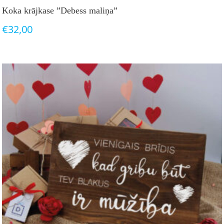
Koka krājkase ”Debess maliņa”
€
32,00