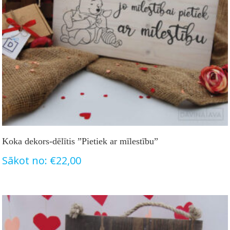
Koka dekors-dēlītis ”Pietiek ar mīlestību”
Sākot no:
€
22,00