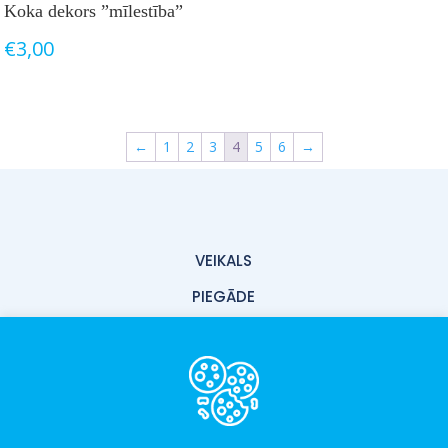
Koka dekors ”mīlestība”
€
3,00
←
1
2
3
4
5
6
→
VEIKALS
PIEGĀDE
PAR MUMS
KONTAKTI
LIETOŠANAS NOTEIKUMI