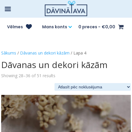
Vēlmes
Mans konts
0 preces
€0,00
Sākums
/
Dāvanas un dekori kāzām
/ Lapa 4
Dāvanas un dekori kāzām
Showing 28–36 of 51 results