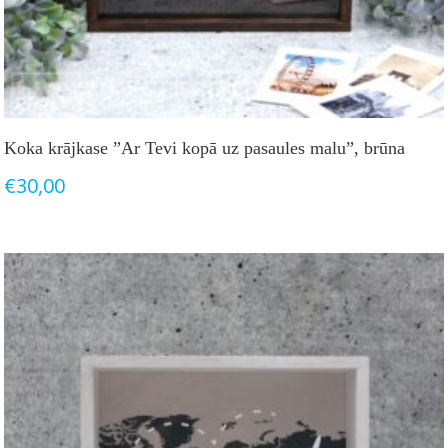
Koka krājkase ”Ar Tevi kopā uz pasaules malu”, brūna
€
30,00