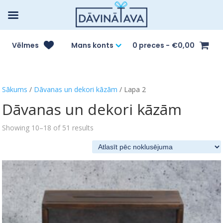
Vēlmes
Mans konts
0 preces
€0,00
Sākums
/
Dāvanas un dekori kāzām
/ Lapa 2
Dāvanas un dekori kāzām
Showing 10–18 of 51 results