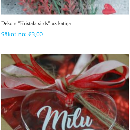
Dekors ”Kristāla sirds” uz kātiņa
Sākot no:
€
3,00