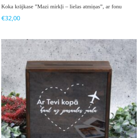
Koka krājkase ”Mazi mirkļi – lielas atmiņas”, ar fonu
€
32,00