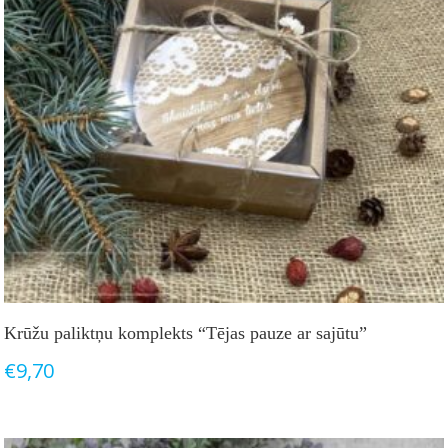
Krūžu paliktņu komplekts “Tējas pauze ar sajūtu”
€
9,70