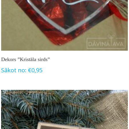
Dekors ”Kristāla sirds”
Sākot no:
€
0,95