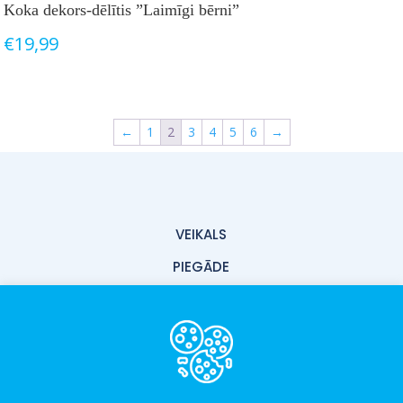
Koka dekors-dēlītis ”Laimīgi bērni”
€
19,99
←
1
2
3
4
5
6
→
VEIKALS
PIEGĀDE
PAR MUMS
KONTAKTI
LIETOŠANAS NOTEIKUMI