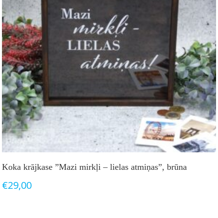
Koka krājkase ”Mazi mirkļi – lielas atmiņas”, brūna
€
29,00