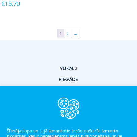
€
15,70
1
2
→
VEIKALS
PIEGĀDE
PAR MUMS
KONTAKTI
LIETOŠANAS NOTEIKUMI
PRIVĀTUMA POLITIKA
Šī mājaslapa un tajā izmantotie trešo pušu rīki izmanto
sīkdatnes, kas ir nepieciešams lapas funkcionēšanai un lai