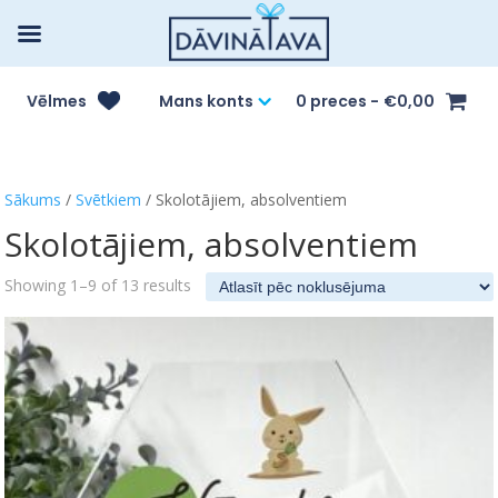
Vēlmes
Mans konts
0 preces
€0,00
Sākums
/
Svētkiem
/ Skolotājiem, absolventiem
Skolotājiem, absolventiem
Showing 1–9 of 13 results