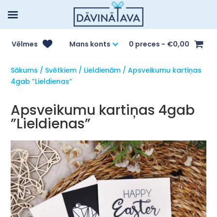
Vēlmes
Mans konts
0 preces
€0,00
Sākums
/
Svētkiem
/
Lieldienām
/ Apsveikumu kartiņas
4gab ”Lieldienas”
Apsveikumu kartiņas 4gab
”Lieldienas”