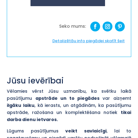
Detalizētāu info piegādei skatīt šeit
Jūsu ievērībai
Vēlamies vērst Jūsu uzmanību, ka svētku laikā
pasūtījumu
apstrāde un to piegādes
var aizņemt
ilgāku laiku
, kā ierasts, un atgādinām, ka pasūtījumu
apstrāde, ražošana un komplektēšana notiek
tikai
darba dienu ietvaros.
Lūgums pasūtījumus
veikt savlaicīgi
, lai to
sagatavošanu un piegādi varētu nodrošināt vēlamajā