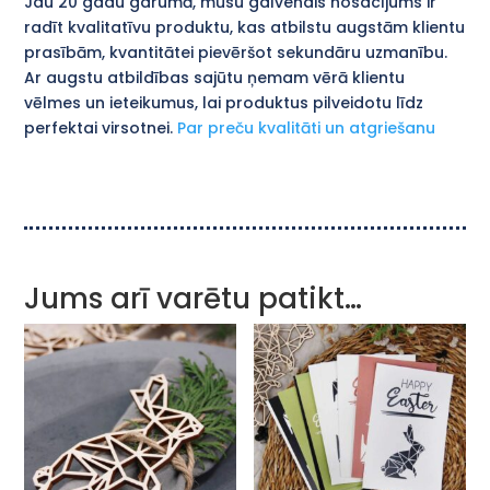
Jau 20 gadu garumā, mūsu galvenais nosacījums ir
radīt kvalitatīvu produktu, kas atbilstu augstām klientu
prasībām, kvantitātei pievēršot sekundāru uzmanību.
Ar augstu atbildības sajūtu ņemam vērā klientu
vēlmes un ieteikumus, lai produktus pilveidotu līdz
perfektai virsotnei.
Par preču kvalitāti un atgriešanu
Jums arī varētu patikt…