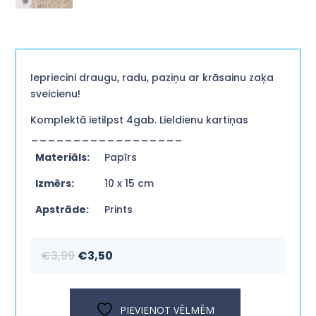
Iepriecini draugu, radu, paziņu ar krāsainu zaķa
sveicienu!
Komplektā ietilpst 4gab. Lieldienu kartiņas
__________________
Materiāls:
Papīrs
Izmērs:
10 x 15 cm
Apstrāde:
Prints
Original
Current
€
3,99
€
3,50
price
price
was:
is:
€3,99.
€3,50.
PIEVIENOT VĒLMĒM