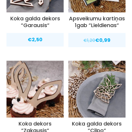
Koka galda dekors
Apsveikumu kartiņas
”Garausis”
1gab ”Lieldienas”
€
2,50
€
0,99
€
1,20
Koka dekors
Koka galda dekors
”Zaķausis”
”Cilpo”