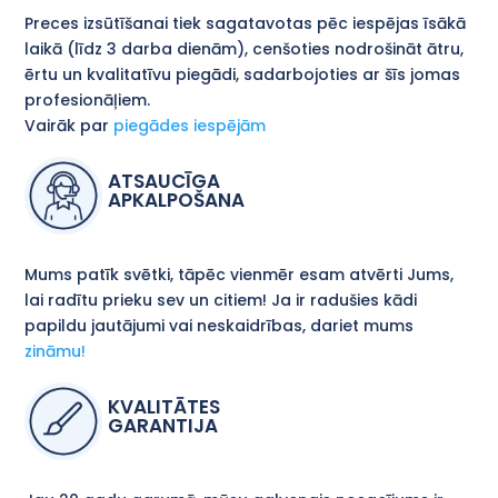
Preces izsūtīšanai tiek sagatavotas pēc iespējas īsākā
laikā (līdz 3 darba dienām), cenšoties nodrošināt ātru,
ērtu un kvalitatīvu piegādi, sadarbojoties ar šīs jomas
profesionāļiem.
Vairāk par
piegādes iespējām
ATSAUCĪGA
APKALPOŠANA
Mums patīk svētki, tāpēc vienmēr esam atvērti Jums,
lai radītu prieku sev un citiem! Ja ir radušies kādi
papildu jautājumi vai neskaidrības, dariet mums
zināmu!
KVALITĀTES
GARANTIJA