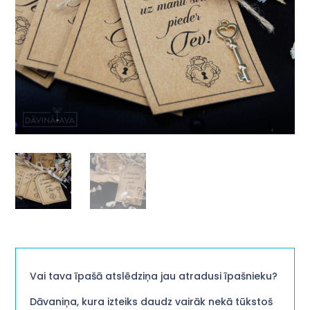
Vai tava īpašā atslēdziņa jau atradusi īpašnieku?
Dāvaniņa, kura izteiks daudz vairāk nekā tūkstoš