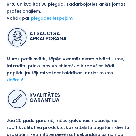
ērtu un kvalitatīvu piegādi, sadarbojoties ar šīs jomas
profesionāļiem.
Vairāk par
piegādes iespējām
ATSAUCĪGA
APKALPOŠANA
Mums patīk svētki, tāpēc vienmēr esam atvērti Jums,
lai radītu prieku sev un citiem! Ja ir radušies kādi
papildu jautājumi vai neskaidrības, dariet mums
zināmu!
KVALITĀTES
GARANTIJA
Jau 20 gadu garumā, mūsu galvenais nosacījums ir
radīt kvalitatīvu produktu, kas atbilstu augstām klientu
prasībām, kvantitātei pievēršot sekundāru uzmanību.