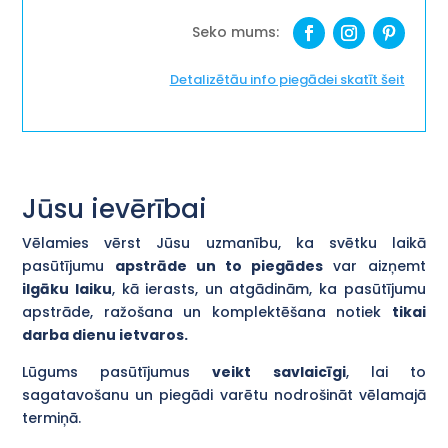
Detalizētāu info piegādei skatīt šeit
Jūsu ievērībai
Vēlamies vērst Jūsu uzmanību, ka svētku laikā
pasūtījumu
apstrāde un to piegādes
var aizņemt
ilgāku laiku
, kā ierasts, un atgādinām, ka pasūtījumu
apstrāde, ražošana un komplektēšana notiek
tikai
darba dienu ietvaros.
Lūgums pasūtījumus
veikt savlaicīgi
, lai to
sagatavošanu un piegādi varētu nodrošināt vēlamajā
termiņā.