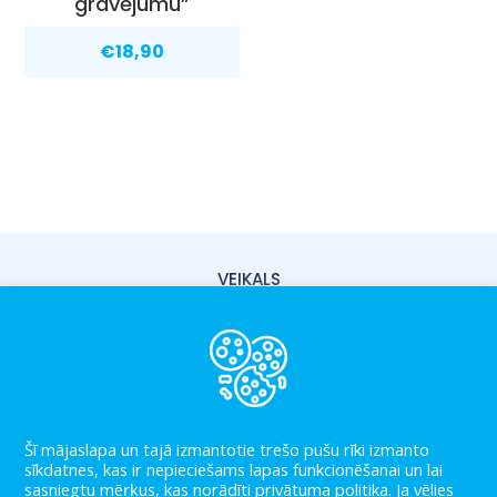
gravējumu”
€
18,90
VEIKALS
PIEGĀDE
PAR MUMS
KONTAKTI
Šī mājaslapa un tajā izmantotie trešo pušu rīki izmanto
LIETOŠANAS NOTEIKUMI
sīkdatnes, kas ir nepieciešams lapas funkcionēšanai un lai
sasniegtu mēŗķus, kas norādīti privātuma politika. Ja vēlies
PRIVĀTUMA POLITIKA