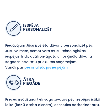
IESPĒJA
PERSONALIZĒT
Piedāvājam Jūsu izvēlēto dāvanu personalizēt pēc
Jūsu vēlmēm, ņemot vērā mūsu tehnoloģiskās
iespējas. Individuāli pielāgota un oriģināla dāvana
sagādās neviltotu prieku tās saņēmējam.
Vairāk par
pesonalizācijas iespējām
ĀTRA
PIEGĀDE
Preces izsūtīšanai tiek sagatavotas pēc iespējas īsākā
laikā (līdz 3 darba dienām), cenšoties nodrošināt ātru,