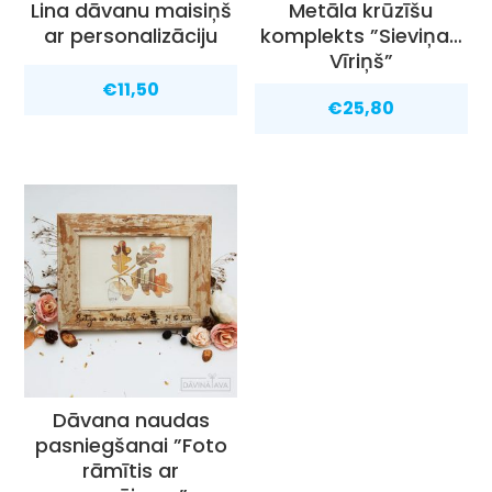
Lina dāvanu maisiņš
Metāla krūzīšu
ar personalizāciju
komplekts ”Sieviņa…
Vīriņš”
€
11,50
€
25,80
Dāvana naudas
pasniegšanai ”Foto
rāmītis ar