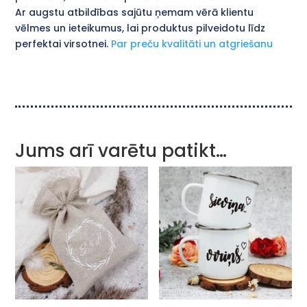
Ar augstu atbildības sajūtu ņemam vērā klientu
vēlmes un ieteikumus, lai produktus pilveidotu līdz
perfektai virsotnei.
Par preču kvalitāti un atgriešanu
Jums arī varētu patikt…