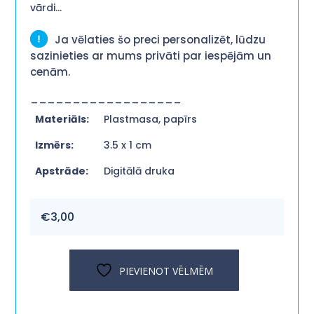
vārdi…
Ja vēlaties šo preci personalizēt, lūdzu
sazinieties ar mums privāti par iespējām un
cenām.
__________________
Materiāls:
Plastmasa, papīrs
Izmērs:
3.5 x 1 cm
Apstrāde:
Digitālā druka
€
3,00
PIEVIENOT VĒLMĒM