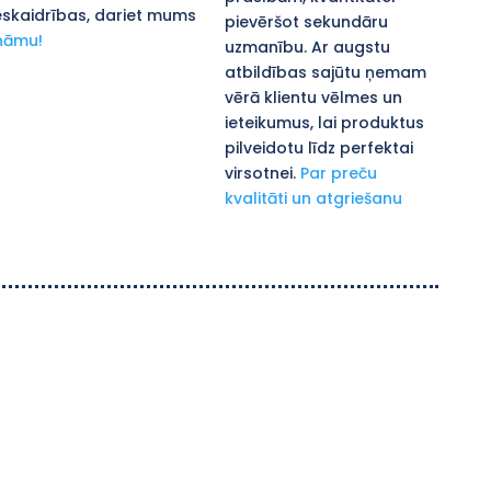
skaidrības, dariet mums
pievēršot sekundāru
nāmu!
uzmanību. Ar augstu
atbildības sajūtu ņemam
vērā klientu vēlmes un
ieteikumus, lai produktus
pilveidotu līdz perfektai
virsotnei.
Par preču
kvalitāti un atgriešanu