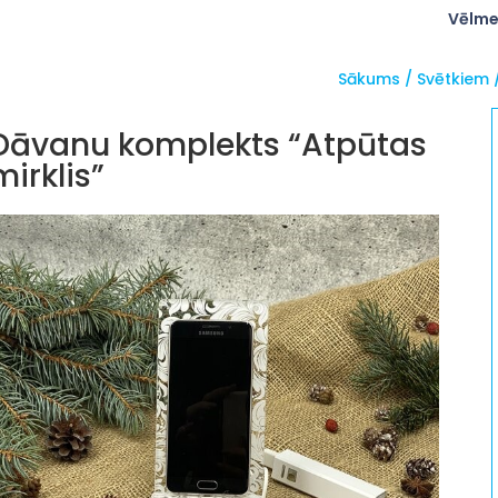
Vēlme
Sākums
/
Svētkiem
Dāvanu komplekts “Atpūtas
mirklis”