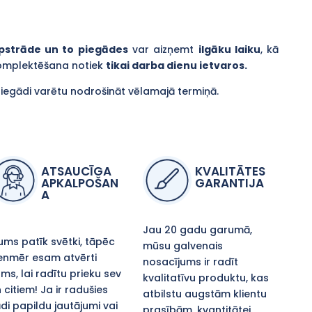
pstrāde un to piegādes
var aizņemt
ilgāku laiku
, kā
komplektēšana notiek
tikai darba dienu ietvaros.
piegādi varētu nodrošināt vēlamajā termiņā.
ATSAUCĪGA
KVALITĀTES
APKALPOŠAN
GARANTIJA
A
Jau 20 gadu garumā,
ms patīk svētki, tāpēc
mūsu galvenais
enmēr esam atvērti
nosacījums ir radīt
ms, lai radītu prieku sev
kvalitatīvu produktu, kas
 citiem! Ja ir radušies
atbilstu augstām klientu
di papildu jautājumi vai
prasībām, kvantitātei