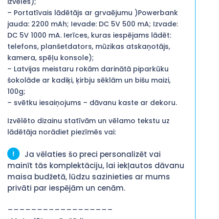
izvēles);
– Portatīvais lādētājs ar grvaējumu )Powerbank
jauda: 2200 mAh; Ievade: DC 5V 500 mA; Izvade:
DC 5V 1000 mA. Ierīces, kuras iespējams lādēt:
telefons, planšetdators, mūzikas atskaņotājs,
kamera, spēļu konsole);
– Latvijas meistaru rokām darinātā piparkūku
šokolāde ar kadiķi, ķirbju sēklām un bišu maizi,
100g;
– svētku iesaiņojums – dāvanu kaste ar dekoru.
Izvēlēto dizainu statīvām un vēlamo tekstu uz
lādētāja norādiet piezīmēs vai:
Ja vēlaties šo preci personalizēt vai
mainīt tās komplektāciju, lai iekļautos dāvanu
maisa budžetā, lūdzu sazinieties ar mums
privāti par iespējām un cenām.
__________________