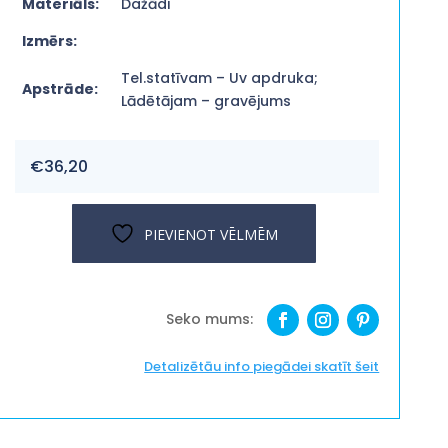
Materiāls:
Dažādi
Izmērs:
Tel.statīvam – Uv apdruka;
Apstrāde:
Lādētājam – gravējums
€
36,20
PIEVIENOT VĒLMĒM
Detalizētāu info piegādei skatīt šeit