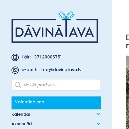
Tālr: +371 20005751
e-pasts:
info@davinatava.lv
Products
search
Valentīndiena
Kalendāri
Aksesuāri