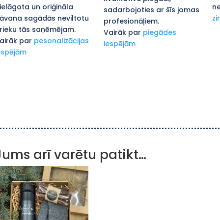
ielāgota un oriģināla
ne
sadarbojoties ar šīs jomas
āvana sagādās neviltotu
zi
profesionāļiem.
rieku tās saņēmējam.
Vairāk par
piegādes
airāk par
pesonalizācijas
iespējām
espējām
Jums arī varētu patikt…