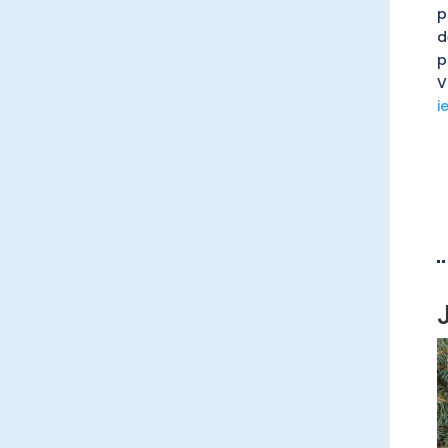
p
d
p
V
i