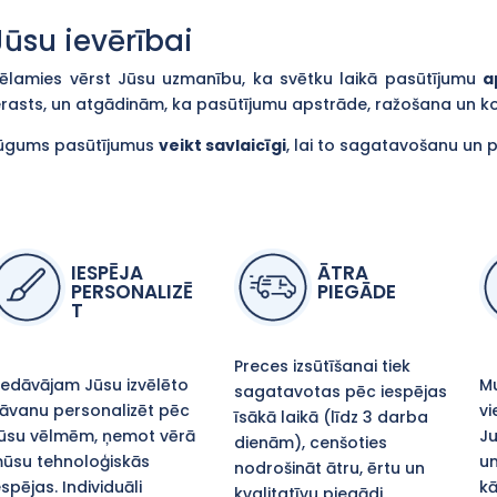
Jūsu ievērībai
ēlamies vērst Jūsu uzmanību, ka svētku laikā pasūtījumu
a
erasts, un atgādinām, ka pasūtījumu apstrāde, ražošana un 
ūgums pasūtījumus
veikt savlaicīgi
, lai to sagatavošanu un 
IESPĒJA
ĀTRA
PERSONALIZĒ
PIEGĀDE
T
Preces izsūtīšanai tiek
iedāvājam Jūsu izvēlēto
Mu
sagatavotas pēc iespējas
āvanu personalizēt pēc
vi
īsākā laikā (līdz 3 darba
ūsu vēlmēm, ņemot vērā
Ju
dienām), cenšoties
ūsu tehnoloģiskās
un
nodrošināt ātru, ērtu un
espējas. Individuāli
kā
kvalitatīvu piegādi,