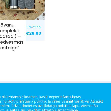
Dāvanu
Sākot no:
omplekti
€
28,90
dažādi) –
“Iedvesmas
astaiga”
VEIKALS
PAR MUMS
LIETOŠAN
NOTEIKU
 rīki izmanto sīkdatnes, kas ir nepieciešams lapas
PIEGĀDE
KONTAKTI
 norādīti privātuma politika. Ja vēlies uzzināt vairāk vai Atsaukt
PRIVĀTU
tnēm, lūdzu, dodieties uz sīkdatņu politikas lapu. Aiverot šo
POLITIK
žot uz saites, Jūs piekrītat sīkdatņu izmantošanai.