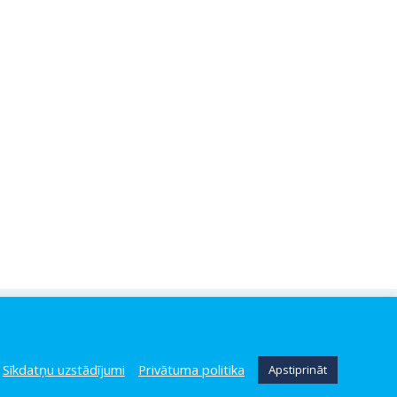
AS
BLOGS
MI
MA
Sīkdatņu uzstādījumi
Privātuma politika
Apstiprināt
A