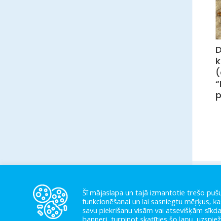
k
(
p
Šī mājaslapa un tajā izmantotie trešo pušu
funkcionēšanai un lai sasniegtu mēŗķus, kas
savu piekrišanu visām vai atsevišķām sīkda
banneri, turpinot skatīties šo lapu, uzspie