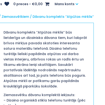
s
0 preces
€0,00
Mans konts
/
Ziemassvētkiem
/ Dāvanu komplekts “Atpūtas mirklis”
Dāvanu komplekts “Atpūtas mirklis” būs
lietderīga un dizainiska dāvana tiem, kuri labprāt
brīvos mirkļus pavada skatoties interesanta
satura materiālu telefonā. Dizaina telefonu
turētājs lieliski papildinās atpūtas vai darba
vietas interjeru, atbrīvos rokas un radīs ērtu un
tīkamu ekrāna lenķi skatītājam. Savukārt
portatīvais lādētājs nodrošinās nepārtrauktu
skatīšanos arī tad, ja pats telefons būs paguris.
Atpūtas mirkli ar patīkamu garšu papildinās
kraukšķīgā piparkūku šokolāde.
Ziemassvētku dāvanu komplektā iekļauts:
– Dizaina organiskā stikla telefonu turētājs (pēc