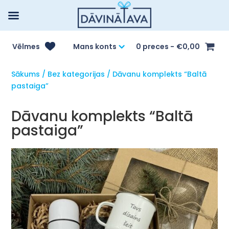
Vēlmes
Mans konts
0 preces
€0,00
Sākums
/
Bez kategorijas
/ Dāvanu komplekts “Baltā
pastaiga”
Dāvanu komplekts “Baltā
pastaiga”