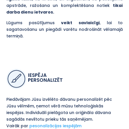
apstrāde, ražošana un komplektēšana notiek
tikai
darba dienu ietvaros.
Lūgums pasūtījumus
veikt savlaicīgi
, lai to
sagatavošanu un piegādi varētu nodrošināt vēlamajā
termiņā.
IESPĒJA
PERSONALIZĒT
Piedāvājam Jūsu izvēlēto dāvanu personalizēt pēc
Jūsu vēlmēm, ņemot vērā mūsu tehnoloģiskās
iespējas. Individuāli pielāgota un oriģināla dāvana
sagādās neviltotu prieku tās saņēmējam.
Vairāk par
pesonalizācijas iespējām