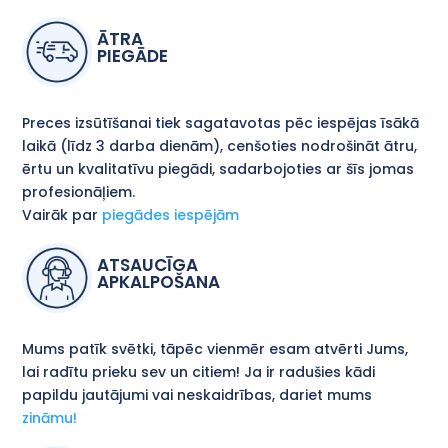
ĀTRA
PIEGĀDE
Preces izsūtīšanai tiek sagatavotas pēc iespējas īsākā
laikā (līdz 3 darba dienām), cenšoties nodrošināt ātru,
ērtu un kvalitatīvu piegādi, sadarbojoties ar šīs jomas
profesionāļiem.
Vairāk par
piegādes iespējām
ATSAUCĪGA
APKALPOŠANA
Mums patīk svētki, tāpēc vienmēr esam atvērti Jums,
lai radītu prieku sev un citiem! Ja ir radušies kādi
papildu jautājumi vai neskaidrības, dariet mums
zināmu!