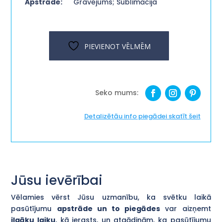
Apstrāde:
Gravējums; Sublimācija
PIEVIENOT VĒLMĒM
Detalizētāu info piegādei skatīt šeit
Jūsu ievērībai
Vēlamies vērst Jūsu uzmanību, ka svētku laikā
pasūtījumu
apstrāde un to piegādes
var aizņemt
ilgāku laiku
, kā ierasts, un atgādinām, ka pasūtījumu