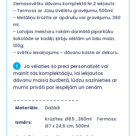
Ziemassvētku dāvanu komplektā Nr.2 iekļauts:
– Termoss ar Jūsu izvēlētu gravējumu, 500ml;
– Metāliņu krūzīte ar apdruku vai gravējumu, 360
ml;
– Latvijas meistaru rokām darinātā piparkūku
šokolāde ar kadiķi, ķirbju sēklām un bišu maizi,
100g;
– svētku iesaiņojums – dāvanu kaste ar dekoru.
Ja vēlaties šo preci personalizēt vai
mainīt tās komplektāciju, lai iekļautos
dāvanu maisa budžetā, lūdzu sazinieties ar
mums privāti par iespējām un cenām.
__________________
Materiāls:
Dažādi
Krūzītes: Ø8.5 , 360ml Termoss:
Izmērs:
Ø7 x 24,6 cm, 500ml