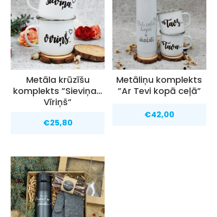
Metāla krūzīšu
Metāliņu komplekts
komplekts ”Sieviņa…
”Ar Tevi kopā ceļā”
Vīriņš”
€
42,00
€
25,80