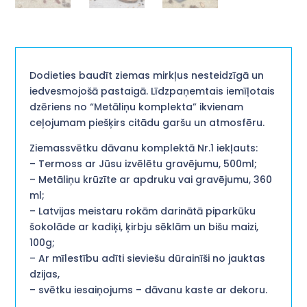
Dodieties baudīt ziemas mirkļus nesteidzīgā un
iedvesmojošā pastaigā. Līdzpaņemtais iemīļotais
dzēriens no “Metāliņu komplekta” ikvienam
ceļojumam piešķirs citādu garšu un atmosfēru.
Ziemassvētku dāvanu komplektā Nr.1 iekļauts:
– Termoss ar Jūsu izvēlētu gravējumu, 500ml;
– Metāliņu krūzīte ar apdruku vai gravējumu, 360
ml;
– Latvijas meistaru rokām darinātā piparkūku
šokolāde ar kadiķi, ķirbju sēklām un bišu maizi,
100g;
– Ar mīlestību adīti sieviešu dūrainīši no jauktas
dzijas,
– svētku iesaiņojums – dāvanu kaste ar dekoru.