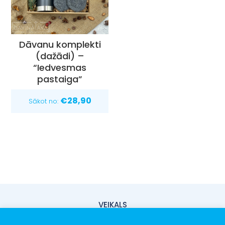
Dāvanu komplekti
(dažādi) –
“Iedvesmas
pastaiga”
€
28,90
Sākot no:
VEIKALS
PIEGĀDE