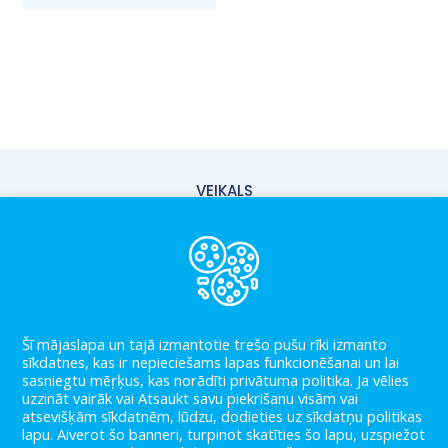
VEIKALS
PIEGĀDE
PAR MUMS
KONTAKTI
Šī mājaslapa un tajā izmantotie trešo pušu rīki izmanto
LIETOŠANAS NOTEIKUMI
sīkdatnes, kas ir nepieciešams lapas funkcionēšanai un lai
sasniegtu mēŗķus, kas norādīti privātuma politika. Ja vēlies
PRIVĀTUMA POLITIKA
uzzināt vairāk vai Atsaukt savu piekrišanu visām vai
atsevišķām sīkdatnēm, lūdzu, dodieties uz sīkdatņu politikas
BLOGS
lapu. Aiverot šo banneri, turpinot skatīties šo lapu, uzspiežot