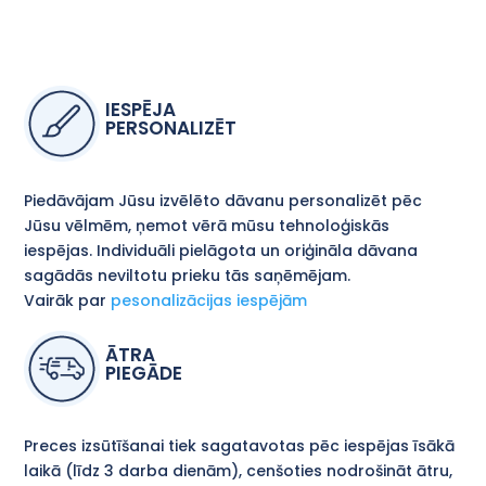
IESPĒJA
PERSONALIZĒT
Piedāvājam Jūsu izvēlēto dāvanu personalizēt pēc
Jūsu vēlmēm, ņemot vērā mūsu tehnoloģiskās
iespējas. Individuāli pielāgota un oriģināla dāvana
sagādās neviltotu prieku tās saņēmējam.
Vairāk par
pesonalizācijas iespējām
ĀTRA
PIEGĀDE
Preces izsūtīšanai tiek sagatavotas pēc iespējas īsākā
laikā (līdz 3 darba dienām), cenšoties nodrošināt ātru,