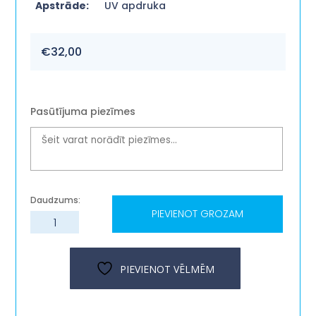
Apstrāde:
UV apdruka
€
32,00
Pasūtījuma piezīmes
PIEVIENOT GROZAM
Dekoratīvs
koka
dēlītis
''Mīlestība
PIEVIENOT VĒLMĒM
ir,
bija
un