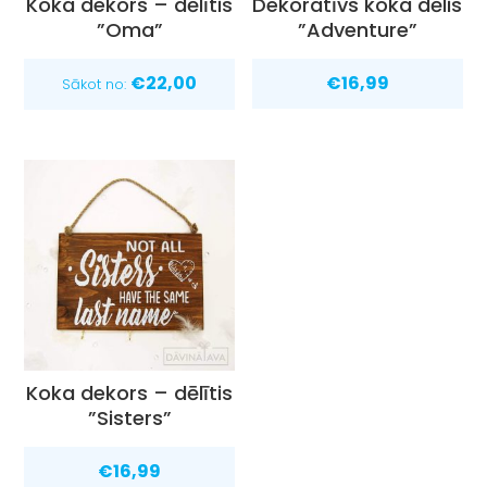
Koka dekors – dēlītis
Dekoratīvs koka dēlis
”Oma”
”Adventure”
€
22,00
€
16,99
Sākot no:
Koka dekors – dēlītis
”Sisters”
€
16,99