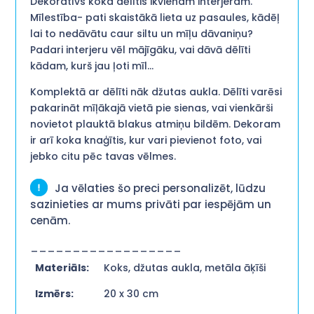
Dekoratīvs koka dēlītis ikvienam interjeram.
Mīlestība- pati skaistākā lieta uz pasaules, kādēļ
lai to nedāvātu caur siltu un mīļu dāvaniņu?
Padari interjeru vēl mājīgāku, vai dāvā dēlīti
kādam, kurš jau ļoti mīl…
Komplektā ar dēlīti nāk džutas aukla. Dēlīti varēsi
pakarināt mīļākajā vietā pie sienas, vai vienkārši
novietot plauktā blakus atmiņu bildēm. Dekoram
ir arī koka knaģītis, kur vari pievienot foto, vai
jebko citu pēc tavas vēlmes.
Ja vēlaties šo preci personalizēt, lūdzu
sazinieties ar mums privāti par iespējām un
cenām.
__________________
Materiāls:
Koks, džutas aukla, metāla āķīši
Izmērs:
20 x 30 cm