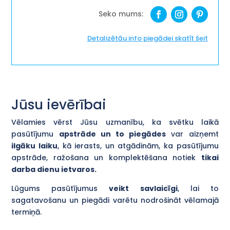
būs''
daudzums
Detalizētāu info piegādei skatīt šeit
Jūsu ievērībai
Vēlamies vērst Jūsu uzmanību, ka svētku laikā
pasūtījumu
apstrāde un to piegādes
var aizņemt
ilgāku laiku
, kā ierasts, un atgādinām, ka pasūtījumu
apstrāde, ražošana un komplektēšana notiek
tikai
darba dienu ietvaros.
Lūgums pasūtījumus
veikt savlaicīgi
, lai to
sagatavošanu un piegādi varētu nodrošināt vēlamajā
termiņā.