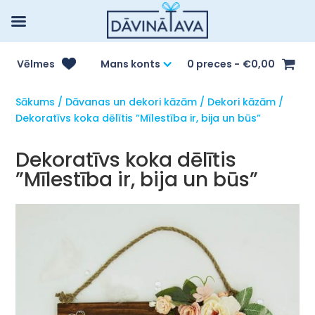
Vēlmes
Mans konts
0 preces
€0,00
Sākums
/
Dāvanas un dekori kāzām
/
Dekori kāzām
/
Dekoratīvs koka dēlītis ”Mīlestība ir, bija un būs”
Dekoratīvs koka dēlītis
”Mīlestība ir, bija un būs”