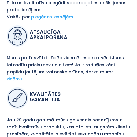
ērtu un kvalitatīvu piegādi, sadarbojoties ar šīs jomas
profesionāļiem.
Vairāk par
piegādes iespējām
ATSAUCĪGA
APKALPOŠANA
Mums patīk svētki, tāpēc vienmēr esam atvērti Jums,
lai radītu prieku sev un citiem! Ja ir radušies kādi
papildu jautājumi vai neskaidrības, dariet mums
zināmu!
KVALITĀTES
GARANTIJA
Jau 20 gadu garumā, mūsu galvenais nosacījums ir
radīt kvalitatīvu produktu, kas atbilstu augstām klientu
prasībām, kvantitātei pievēršot sekundāru uzmanību.