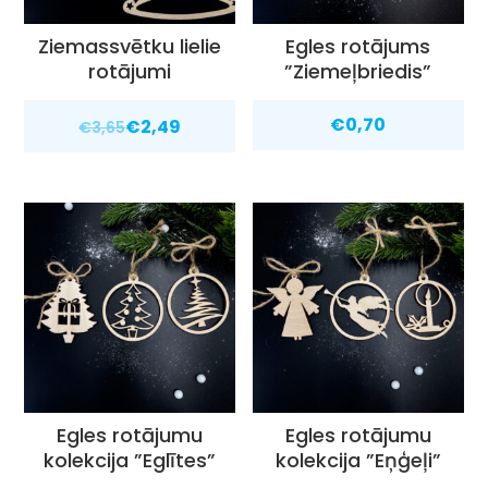
Ziemassvētku lielie
Egles rotājums
rotājumi
”Ziemeļbriedis”
€
0,70
€
2,49
€
3,65
Egles rotājumu
Egles rotājumu
kolekcija ”Eglītes”
kolekcija ”Eņģeļi”