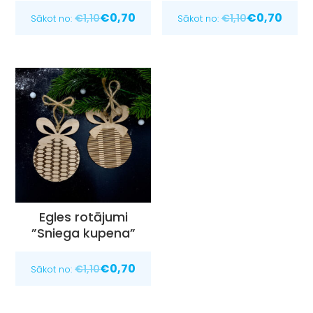
€
0,70
€
0,70
€
1,10
€
1,10
Sākot no:
Sākot no:
Egles rotājumi
”Sniega kupena”
€
0,70
€
1,10
Sākot no: