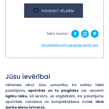
''Ciematiņš''
daudzums
PIEVIENOT VĒLMĒM
Detalizētāu info piegādei skatīt šeit
Jūsu ievērībai
Vēlamies vērst Jūsu uzmanību, ka svētku laikā
pasūtījumu
apstrāde un to piegādes
var aizņemt
ilgāku laiku
, kā ierasts, un atgādinām, ka pasūtījumu
apstrāde, ražošana un komplektēšana notiek
tikai
darba dienu ietvaros.