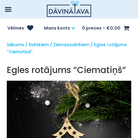
Vēlmes
Mans konts
0 preces
€0,00
Sākums
/
Svētkiem
/
Ziemassvētkiem
/ Egles rotājums
”Ciematiņš”
Egles rotājums ”Ciematiņš”