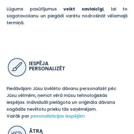
Lūgums pasūtījumus
veikt savlaicīgi
, lai to
sagatavošanu un piegādi varētu nodrošināt vēlamajā
termiņā.
IESPĒJA
PERSONALIZĒT
Piedāvājam Jūsu izvēlēto dāvanu personalizēt pēc
Jūsu vēlmēm, ņemot vērā mūsu tehnoloģiskās
iespējas. Individuāli pielāgota un oriģināla dāvana
sagādās neviltotu prieku tās saņēmējam.
Vairāk par
pesonalizācijas iespējām
ĀTRA