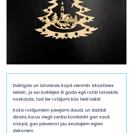
Dabīgais un latviskais kopā vienmēr izksatīsies
lieliski , ja esi izvēlējies šī gada egli rotāt latviskās
noskaņās, tad šie rotājumi būs tieši laikā!
Koka rotājumiem pieejami daudz un dažādi
dizaini, kurus viegli varēsi kombinēt gan savā
starpā, gan pievienot jau esošajiem egles
dekoriem.