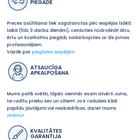
PIEGĀDE
Preces izsūtīšanai tiek sagatavotas pēc iespējas īsākā
laikā (līdz 3 darba dienām), cenšoties nodrošināt ātru,
ērtu un kvalitatīvu piegādi, sadarbojoties ar šīs jomas
profesionāļiem.
Vairāk par
piegādes iespējām
ATSAUCĪGA
APKALPOŠANA
Mums patīk svētki, tāpēc vienmēr esam atvērti Jums,
lai radītu prieku sev un citiem! Ja ir radušies kādi
papildu jautājumi vai neskaidrības, dariet mums
zināmu!
KVALITĀTES
GARANTIJA