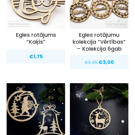
Egles rotājums
Egles rotājumu
”Kaķis”
kolekcija ”Vērtības”
– Kolekcija 6gab
€
1,75
Original
Current
€
3,00
€
9,45
price
price
was:
is:
€9,45.
€3,00.