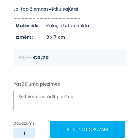
Lai top Ziemassvētku sajūta!
__________________
Materiāls:
Koks, džutas aukla
Izmērs:
8 x 7 cm
Original
Current
€
1,75
€
0,70
price
price
was:
is:
€1,75.
€0,70.
Pasūtījuma piezīmes
PIEVIENOT GROZAM
Egles
rotājums