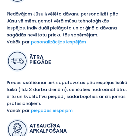
Piedāvājam Jūsu izvēlēto dāvanu personalizēt pēc
Jūsu vēlmēm, ņemot vērā mūsu tehnoloģiskās
iespējas. Individuāli pielāgota un oriģināla dāvana
sagādās neviltotu prieku tās saņēmējam.
Vairāk par
pesonalizācijas iespējām
ĀTRA
PIEGĀDE
Preces izsūtīšanai tiek sagatavotas pēc iespējas īsākā
laikā (līdz 3 darba dienām), cenšoties nodrošināt ātru,
ērtu un kvalitatīvu piegādi, sadarbojoties ar šīs jomas
profesionāļiem.
Vairāk par
piegādes iespējām
ATSAUCĪGA
APKALPOŠANA