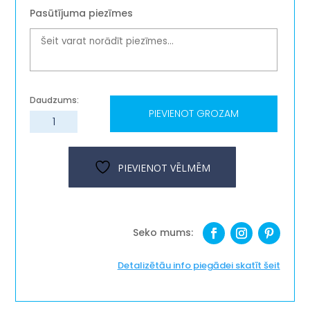
Pasūtījuma piezīmes
PIEVIENOT GROZAM
Koka
krājkase
''Apkārt
zemeslodei
PIEVIENOT VĒLMĒM
uz
koferiem''
daudzums
Detalizētāu info piegādei skatīt šeit