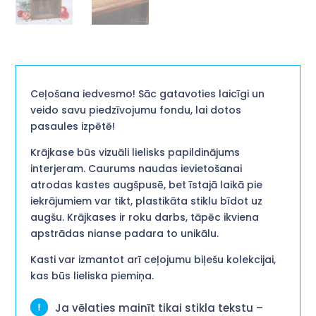
Ceļošana iedvesmo! Sāc gatavoties laicīgi un
veido savu piedzīvojumu fondu, lai dotos
pasaules izpētē!
Krājkase būs vizuāli lielisks papildinājums
interjeram. Caurums naudas ievietošanai
atrodas kastes augšpusē, bet īstajā laikā pie
iekrājumiem var tikt, plastikāta stiklu bīdot uz
augšu. Krājkases ir roku darbs, tāpēc ikviena
apstrādas nianse padara to unikālu.
Kasti var izmantot arī ceļojumu biļešu kolekcijai,
kas būs lieliska piemiņa.
Ja vēlaties mainīt tikai stikla tekstu –