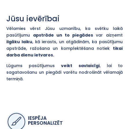
Jūsu ievērībai
Vēlamies vērst Jūsu uzmanību, ka svētku laikā
pasūtījumu
apstrāde un to piegādes
var aizņemt
ilgāku laiku
, kā ierasts, un atgādinām, ka pasūtījumu
apstrāde, ražošana un komplektēšana notiek
tikai
darba dienu ietvaros.
Lūgums pasūtījumus
veikt savlaicīgi
, lai to
sagatavošanu un piegādi varētu nodrošināt vēlamajā
termiņā.
IESPĒJA
PERSONALIZĒT