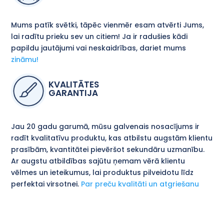
Mums patīk svētki, tāpēc vienmēr esam atvērti Jums,
lai radītu prieku sev un citiem! Ja ir radušies kādi
papildu jautājumi vai neskaidrības, dariet mums
zināmu!
KVALITĀTES
GARANTIJA
Jau 20 gadu garumā, mūsu galvenais nosacījums ir
radīt kvalitatīvu produktu, kas atbilstu augstām klientu
prasībām, kvantitātei pievēršot sekundāru uzmanību.
Ar augstu atbildības sajūtu ņemam vērā klientu
vēlmes un ieteikumus, lai produktus pilveidotu līdz
perfektai virsotnei.
Par preču kvalitāti un atgriešanu