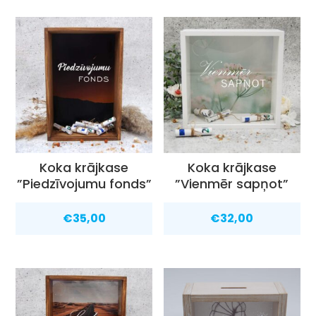
Koka krājkase
Koka krājkase
”Piedzīvojumu fonds”
”Vienmēr sapņot”
€
35,00
€
32,00