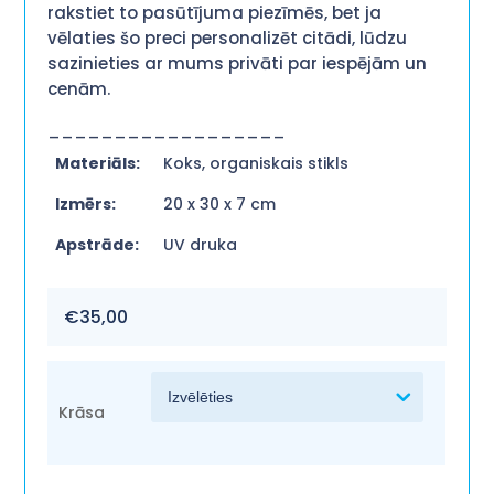
rakstiet to pasūtījuma piezīmēs, bet ja
vēlaties šo preci personalizēt citādi, lūdzu
sazinieties ar mums privāti par iespējām un
cenām.
__________________
Materiāls:
Koks, organiskais stikls
Izmērs:
20 x 30 x 7 cm
Apstrāde:
UV druka
€
35,00
Krāsa