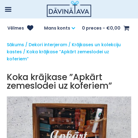
Vēlmes
Mans konts
0 preces
€0,00
Sākums
/
Dekori interjeram
/
Krājkases un kolekciju
kastes
/ Koka krājkase ”Apkārt zemeslodei uz
koferiem”
Koka krājkase ”Apkārt
zemeslodei uz koferiem”