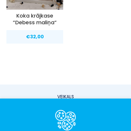
Koka krājkase
”Debess maliņa”
€
32,00
VEIKALS
PIEGĀDE
PAR MUMS
KONTAKTI