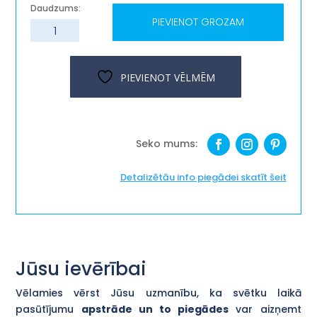
PIEVIENOT GROZAM
Koka
puzle
''Burti,
cipari''
PIEVIENOT VĒLMĒM
daudzums
Detalizētāu info piegādei skatīt šeit
Jūsu ievērībai
Vēlamies vērst Jūsu uzmanību, ka svētku laikā
pasūtījumu
apstrāde un to piegādes
var aizņemt