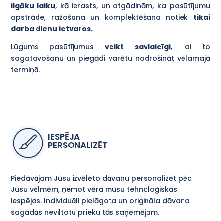
ilgāku laiku
, kā ierasts, un atgādinām, ka pasūtījumu
apstrāde, ražošana un komplektēšana notiek
tikai
darba dienu ietvaros.
Lūgums pasūtījumus
veikt savlaicīgi
, lai to
sagatavošanu un piegādi varētu nodrošināt vēlamajā
termiņā.
IESPĒJA
PERSONALIZĒT
Piedāvājam Jūsu izvēlēto dāvanu personalizēt pēc
Jūsu vēlmēm, ņemot vērā mūsu tehnoloģiskās
iespējas. Individuāli pielāgota un oriģināla dāvana
sagādās neviltotu prieku tās saņēmējam.