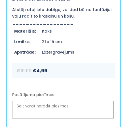
Atstāj rotaļlietu dabīgu, vai dod bērna fantāzijai
vaļu radīt to krāsainu un košu.
__________________
Materiāls:
Koks
Izmērs:
21 x 15 cm
Apstrāde:
Lāzergravējums
Original
Current
€
10,00
€
4,99
price
price
was:
is:
€10,00.
€4,99.
Pasūtījuma piezīmes