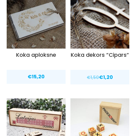
Koka aploksne
Koka dekors ”Cipars”
€
15,20
€
1,20
€
1,50