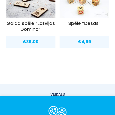
Galda spēle “Latvijas
Spēle ”Desas”
Domino”
€
39,00
€
4,99
VEIKALS
PIEGĀDE
PAR MUMS