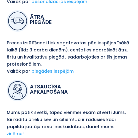
Vairāk par
pesonalizācijas iespējām
ĀTRA
PIEGĀDE
Preces izsūtīšanai tiek sagatavotas pēc iespējas īsākā
laikā (līdz 3 darba dienām), cenšoties nodrošināt ātru,
ērtu un kvalitatīvu piegādi, sadarbojoties ar šīs jomas
profesionāļiem.
Vairāk par
piegādes iespējām
ATSAUCĪGA
APKALPOŠANA
Mums patīk svētki, tāpēc vienmēr esam atvērti Jums,
lai radītu prieku sev un citiem! Ja ir radušies kādi
papildu jautājumi vai neskaidrības, dariet mums
zināmu!