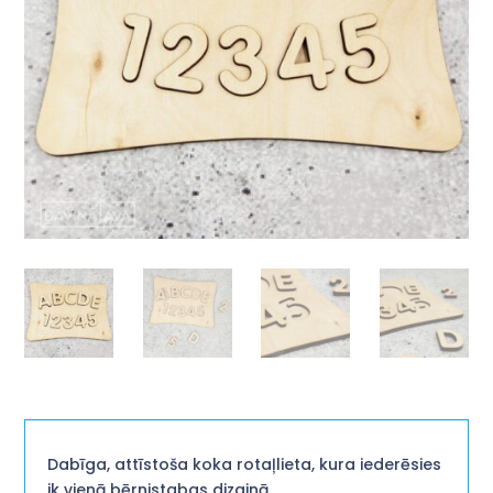
Dabīga, attīstoša koka rotaļlieta, kura iederēsies
ik vienā bērnistabas dizainā.