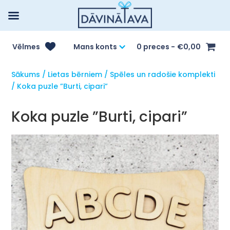
Vēlmes
Mans konts
0 preces
€0,00
Sākums
/
Lietas bērniem
/
Spēles un radošie komplekti
/ Koka puzle ”Burti, cipari”
Koka puzle ”Burti, cipari”