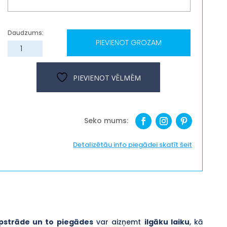
PIEVIENOT GROZAM
Krūze
"Tētim",
dažādi
PIEVIENOT VĒLMĒM
dizaini
daudzums
Detalizētāu info piegādei skatīt šeit
pstrāde un to piegādes
var aizņemt
ilgāku laiku
, kā