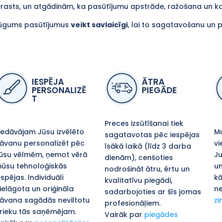
erasts, un atgādinām, ka pasūtījumu apstrāde, ražošana un 
ūgums pasūtījumus
veikt savlaicīgi
, lai to sagatavošanu un 
IESPĒJA
ĀTRA
PERSONALIZĒ
PIEGĀDE
T
Preces izsūtīšanai tiek
iedāvājam Jūsu izvēlēto
Mu
sagatavotas pēc iespējas
āvanu personalizēt pēc
vi
īsākā laikā (līdz 3 darba
ūsu vēlmēm, ņemot vērā
Ju
dienām), cenšoties
ūsu tehnoloģiskās
un
nodrošināt ātru, ērtu un
espējas. Individuāli
kā
kvalitatīvu piegādi,
ielāgota un oriģināla
ne
sadarbojoties ar šīs jomas
āvana sagādās neviltotu
zi
profesionāļiem.
rieku tās saņēmējam.
Vairāk par
piegādes