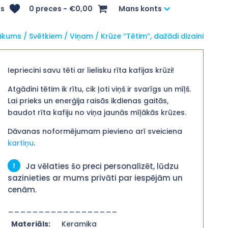
s
0 preces
€0,00
Mans konts
ākums
/
Svētkiem
/
Viņam
/ Krūze “Tētim”, dažādi dizaini
Iepriecini savu tēti ar lielisku rīta kafijas krūzi!
Atgādini tētim ik rītu, cik ļoti viņš ir svarīgs un mīļš.
Lai prieks un enerģija raisās ikdienas gaitās,
baudot rīta kafiju no viņa jaunās mīļākās krūzes.
Dāvanas noformējumam pievieno arī sveiciena
kartiņu
.
Ja vēlaties šo preci personalizēt, lūdzu
sazinieties ar mums privāti par iespējām un
cenām.
__________________
Materiāls:
Keramika