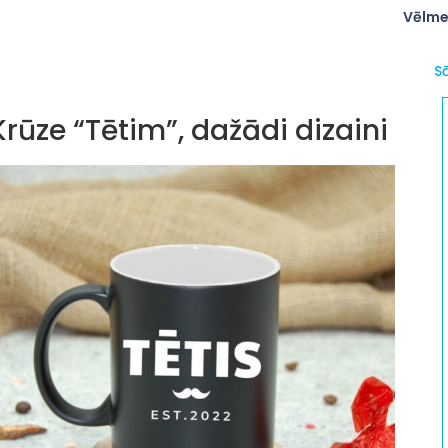
Vēlme
S
Krūze “Tētim”, dažādi dizaini