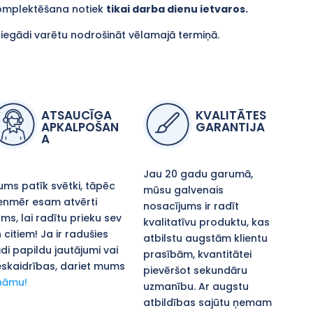
komplektēšana notiek
tikai darba dienu ietvaros.
piegādi varētu nodrošināt vēlamajā termiņā.
ATSAUCĪGA
KVALITĀTES
APKALPOŠAN
GARANTIJA
A
Jau 20 gadu garumā,
ms patīk svētki, tāpēc
mūsu galvenais
enmēr esam atvērti
nosacījums ir radīt
ms, lai radītu prieku sev
kvalitatīvu produktu, kas
 citiem! Ja ir radušies
atbilstu augstām klientu
di papildu jautājumi vai
prasībām, kvantitātei
skaidrības, dariet mums
pievēršot sekundāru
nāmu!
uzmanību. Ar augstu
atbildības sajūtu ņemam