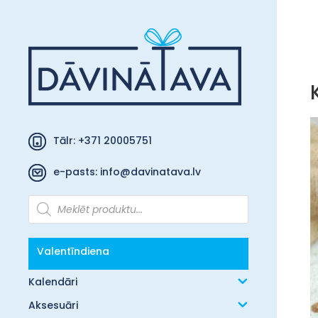
Tālr: +371 20005751
e-pasts:
info@davinatava.lv
Products
search
Valentīndiena
Kalendāri
Aksesuāri