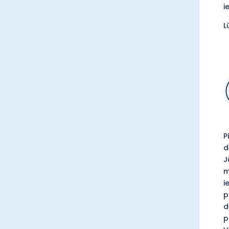
i
L
P
d
J
m
i
p
d
p