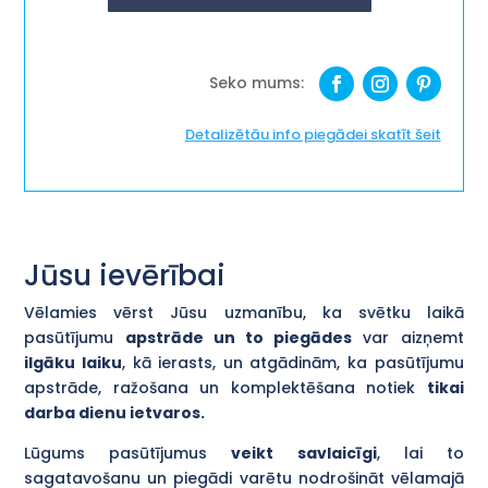
Detalizētāu info piegādei skatīt šeit
Jūsu ievērībai
Vēlamies vērst Jūsu uzmanību, ka svētku laikā
pasūtījumu
apstrāde un to piegādes
var aizņemt
ilgāku laiku
, kā ierasts, un atgādinām, ka pasūtījumu
apstrāde, ražošana un komplektēšana notiek
tikai
darba dienu ietvaros.
Lūgums pasūtījumus
veikt savlaicīgi
, lai to
sagatavošanu un piegādi varētu nodrošināt vēlamajā