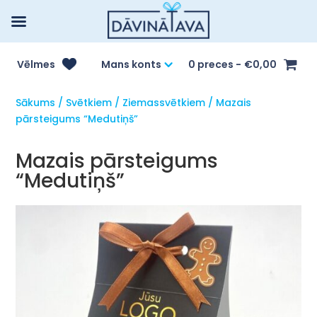
Vēlmes
Mans konts
0 preces
€0,00
Sākums
/
Svētkiem
/
Ziemassvētkiem
/ Mazais
pārsteigums “Medutiņš”
Mazais pārsteigums
“Medutiņš”