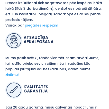
Preces izsūtīšanai tiek sagatavotas pēc iespējas īsākā
laikā (līdz 3 darba dienām), cenšoties nodrošināt ātru,
ērtu un kvalitatīvu piegādi, sadarbojoties ar šīs jomas
profesionāļiem.
Vairāk par
piegādes iespējām
ATSAUCĪGA
APKALPOŠANA
Mums patīk svētki, tāpēc vienmēr esam atvērti Jums,
lai radītu prieku sev un citiem! Ja ir radušies kādi
papildu jautājumi vai neskaidrības, dariet mums
zināmu!
KVALITĀTES
GARANTIJA
Jau 20 gadu garumā, mūsu galvenais nosacījums ir