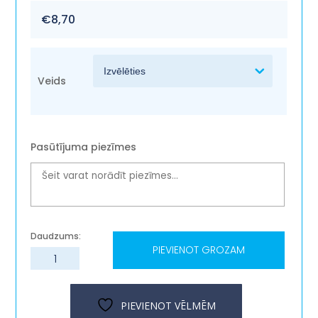
€
8,70
Veids
Pasūtījuma piezīmes
PIEVIENOT GROZAM
Mazais
pārsteigums
"Medutiņš"
daudzums
PIEVIENOT VĒLMĒM