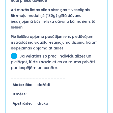
Radi prieku dāvinot!
Arī mazās lietas silda sirsniņas – veselīgais
Birzmaļu medutiņš (130g) glītā dāvanu
iesaiņojumā būs lieliska dāvana kā maziem, tā
lieliem.
Pie lielāka apjoma pasūtījumiem, piedāvājam
izstrādāt individuālu iesaiņojuma dizainu, kā arī
iespējamas apjoma atlaides.
Ja vēlaties šo preci individualizēt un
pielāgot, lūdzu sazinieties ar mums privāti
par iespējām un cenām.
__________________
Materiāls:
dažādi
Izmērs:
Apstrāde:
druka