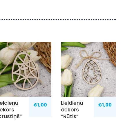
ieldienu
Lieldienu
€
1,00
€
1,00
ekors
dekors
Krustiņš”
”Rūtis”