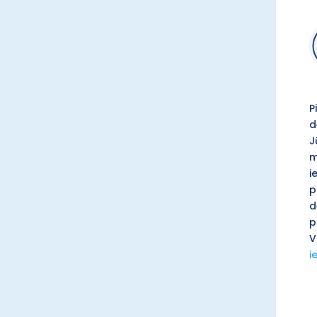
P
d
J
m
i
p
d
p
V
i