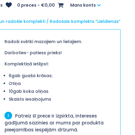
s
0 preces
€0,00
Mans konts
un radošie komplekti
/ Radošais komplekts ”Lieldienas”
Radoši svētki mazajiem un lielajiem.
Darboties- patiess prieks!
Komplektiņā ietilpst:
6gab guaša krāsas;
Otiņa
10gab koka oliņas
Skaists iesaiņojums
Patreiz šī prece ir izpirkta, intereses
gadījumā sazinies ar mums par produkta
pieejamības iespējām drīzumā.