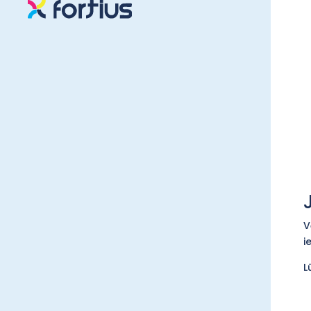
V
i
L