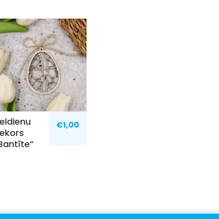
ieldienu
€
1,00
ekors
Bantīte”