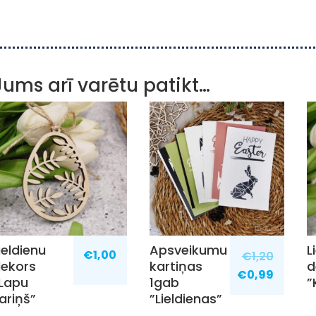
Jums arī varētu patikt…
ieldienu
Apsveikumu
L
€
1,00
€
1,20
ekors
kartiņas
d
€
0,99
Lapu
1gab
”
ariņš”
”Lieldienas”