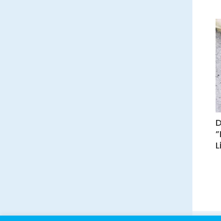
D
”
L