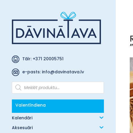
Tālr: +371 20005751
e-pasts:
info@davinatava.lv
Products
search
Valentīndiena
Kalendāri
Aksesuāri