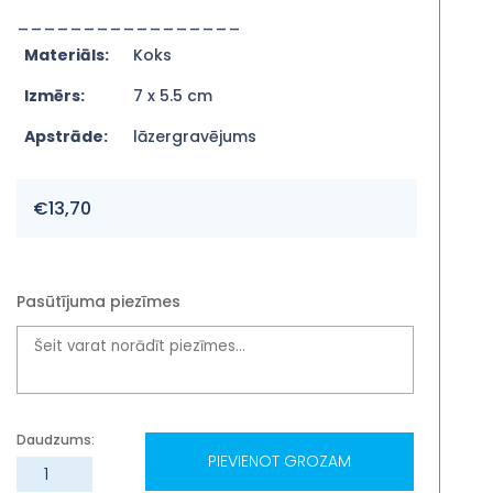
_________________
Materiāls:
Koks
Izmērs:
7 x 5.5 cm
Apstrāde:
lāzergravējums
€
13,70
Pasūtījuma piezīmes
PIEVIENOT GROZAM
Radošais
komplekts