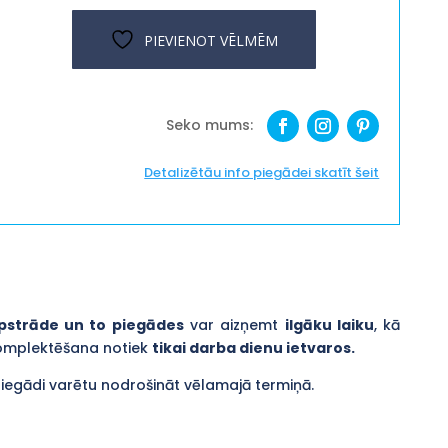
''Lieldienas''
PIEVIENOT VĒLMĒM
daudzums
Detalizētāu info piegādei skatīt šeit
pstrāde un to piegādes
var aizņemt
ilgāku laiku
, kā
komplektēšana notiek
tikai darba dienu ietvaros.
piegādi varētu nodrošināt vēlamajā termiņā.