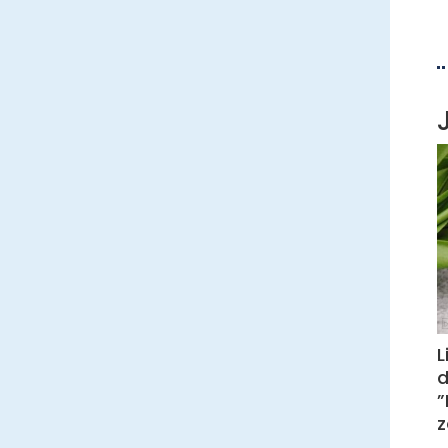
L
d
”
z