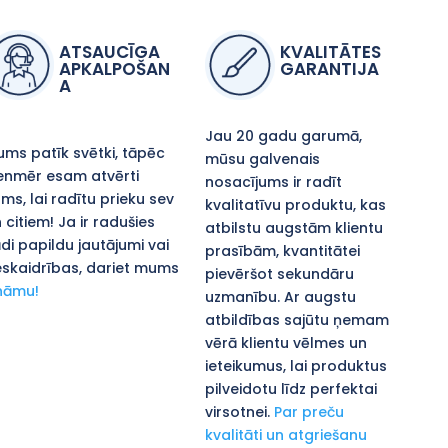
ATSAUCĪGA
KVALITĀTES
APKALPOŠAN
GARANTIJA
A
Jau 20 gadu garumā,
ms patīk svētki, tāpēc
mūsu galvenais
enmēr esam atvērti
nosacījums ir radīt
ms, lai radītu prieku sev
kvalitatīvu produktu, kas
 citiem! Ja ir radušies
atbilstu augstām klientu
di papildu jautājumi vai
prasībām, kvantitātei
skaidrības, dariet mums
pievēršot sekundāru
nāmu!
uzmanību. Ar augstu
atbildības sajūtu ņemam
vērā klientu vēlmes un
ieteikumus, lai produktus
pilveidotu līdz perfektai
virsotnei.
Par preču
kvalitāti un atgriešanu