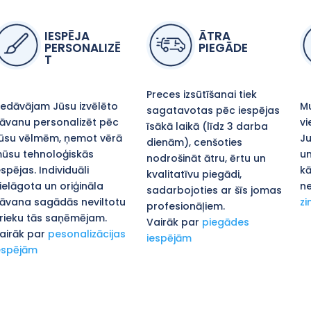
IESPĒJA
ĀTRA
PERSONALIZĒ
PIEGĀDE
T
Preces izsūtīšanai tiek
iedāvājam Jūsu izvēlēto
Mu
sagatavotas pēc iespējas
āvanu personalizēt pēc
vi
īsākā laikā (līdz 3 darba
ūsu vēlmēm, ņemot vērā
Ju
dienām), cenšoties
ūsu tehnoloģiskās
un
nodrošināt ātru, ērtu un
espējas. Individuāli
kā
kvalitatīvu piegādi,
ielāgota un oriģināla
ne
sadarbojoties ar šīs jomas
āvana sagādās neviltotu
zi
profesionāļiem.
rieku tās saņēmējam.
Vairāk par
piegādes
airāk par
pesonalizācijas
iespējām
espējām