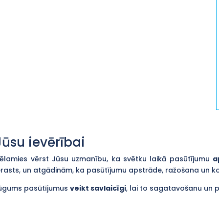
Jūsu ievērībai
ēlamies vērst Jūsu uzmanību, ka svētku laikā pasūtījumu
a
erasts, un atgādinām, ka pasūtījumu apstrāde, ražošana un 
ūgums pasūtījumus
veikt savlaicīgi
, lai to sagatavošanu un 