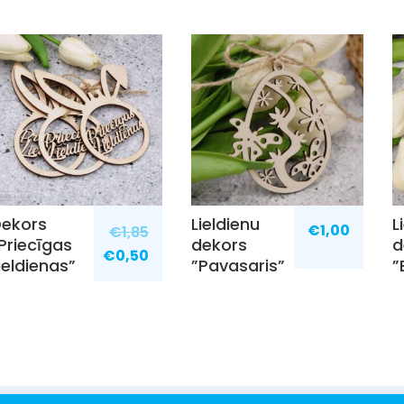
ekors
Lieldienu
L
€
1,00
€
1,85
Priecīgas
dekors
d
€
0,50
ieldienas”
”Pavasaris”
”