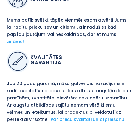
Mums patīk svētki, tāpēc vienmēr esam atvērti Jums,
lai radītu prieku sev un citiem! Ja ir radušies kādi
papildu jautājumi vai neskaidrības, dariet mums
zināmu!
KVALITĀTES
GARANTIJA
Jau 20 gadu garumā, mūsu galvenais nosacījums ir
radīt kvalitatīvu produktu, kas atbilstu augstām klientu
prasībām, kvantitātei pievēršot sekundāru uzmanību.
Ar augstu atbildības sajūtu ņemam vērā klientu
vēlmes un ieteikumus, lai produktus pilveidotu līdz
perfektai virsotnei.
Par preču kvalitāti un atgriešanu