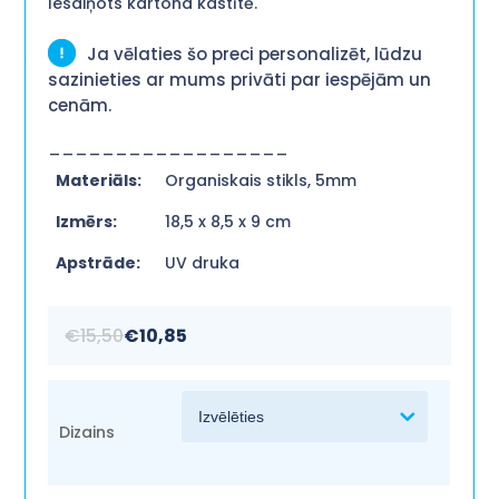
Iesaiņots kartona kastītē.
Ja vēlaties šo preci personalizēt, lūdzu
sazinieties ar mums privāti par iespējām un
cenām.
__________________
Materiāls:
Organiskais stikls, 5mm
Izmērs:
18,5 x 8,5 x 9 cm
Apstrāde:
UV druka
€
15,50
€
10,85
Dizains