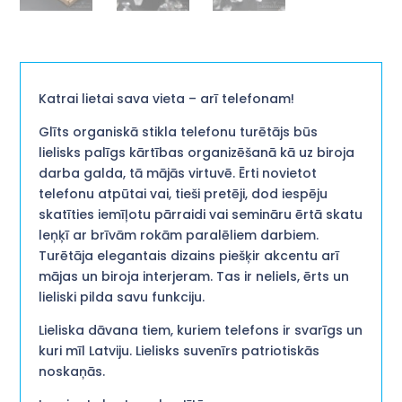
Katrai lietai sava vieta – arī telefonam!
Glīts organiskā stikla telefonu turētājs būs
lielisks palīgs kārtības organizēšanā kā uz biroja
darba galda, tā mājās virtuvē. Ērti novietot
telefonu atpūtai vai, tieši pretēji, dod iespēju
skatīties iemīļotu pārraidi vai semināru ērtā skatu
leņķī ar brīvām rokām paralēliem darbiem.
Turētāja elegantais dizains piešķir akcentu arī
mājas un biroja interjeram. Tas ir neliels, ērts un
lieliski pilda savu funkciju.
Lieliska dāvana tiem, kuriem telefons ir svarīgs un
kuri mīl Latviju. Lielisks suvenīrs patriotiskās
noskaņās.