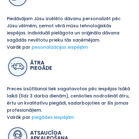
Piedāvājam Jūsu izvēlēto dāvanu personalizēt pēc
Jūsu vēlmēm, ņemot vērā mūsu tehnoloģiskās
iespējas. Individuāli pielāgota un oriģināla dāvana
sagādās neviltotu prieku tās saņēmējam.
Vairāk par
pesonalizācijas iespējām
ĀTRA
PIEGĀDE
Preces izsūtīšanai tiek sagatavotas pēc iespējas īsākā
laikā (līdz 3 darba dienām), cenšoties nodrošināt ātru,
ērtu un kvalitatīvu piegādi, sadarbojoties ar šīs jomas
profesionāļiem.
Vairāk par
piegādes iespējām
ATSAUCĪGA
APKALPOŠANA