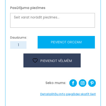
Pasūtījuma piezīmes
PIEVIENOT GROZAM
Telefona
turētāji
"Latvijas
kolekcija",
PIEVIENOT VĒLMĒM
dažādi
dizaini
daudzums
Detalizētāu info piegādei skatīt šeit