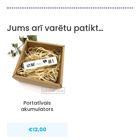
Jums arī varētu patikt…
Portatīvais
akumulators
€
12,00