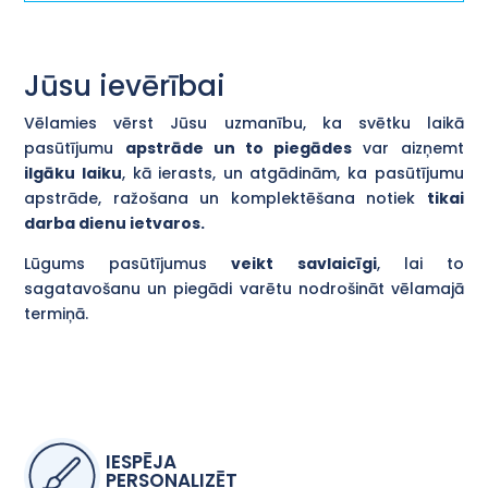
Jūsu ievērībai
Vēlamies vērst Jūsu uzmanību, ka svētku laikā
pasūtījumu
apstrāde un to piegādes
var aizņemt
ilgāku laiku
, kā ierasts, un atgādinām, ka pasūtījumu
apstrāde, ražošana un komplektēšana notiek
tikai
darba dienu ietvaros.
Lūgums pasūtījumus
veikt savlaicīgi
, lai to
sagatavošanu un piegādi varētu nodrošināt vēlamajā
termiņā.
IESPĒJA
PERSONALIZĒT