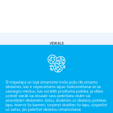
VEIKALS
PIEGĀDE
PAR MUMS
KONTAKTI
Šī mājaslapa un tajā izmantotie trešo pušu rīki izmanto
LIETOŠANAS NOTEIKUMI
sīkdatnes, kas ir nepieciešams lapas funkcionēšanai un lai
sasniegtu mēŗķus, kas norādīti privātuma politika. Ja vēlies
PRIVĀTUMA POLITIKA
uzzināt vairāk vai Atsaukt savu piekrišanu visām vai
atsevišķām sīkdatnēm, lūdzu, dodieties uz sīkdatņu politikas
BLOGS
lapu. Aiverot šo banneri, turpinot skatīties šo lapu, uzspiežot
uz saites, Jūs piekrītat sīkdatņu izmantošanai.