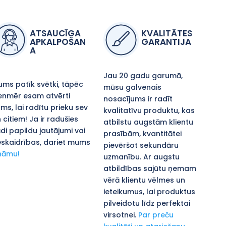
ATSAUCĪGA
KVALITĀTES
APKALPOŠAN
GARANTIJA
A
Jau 20 gadu garumā,
ms patīk svētki, tāpēc
mūsu galvenais
enmēr esam atvērti
nosacījums ir radīt
ms, lai radītu prieku sev
kvalitatīvu produktu, kas
 citiem! Ja ir radušies
atbilstu augstām klientu
di papildu jautājumi vai
prasībām, kvantitātei
skaidrības, dariet mums
pievēršot sekundāru
nāmu!
uzmanību. Ar augstu
atbildības sajūtu ņemam
vērā klientu vēlmes un
ieteikumus, lai produktus
pilveidotu līdz perfektai
virsotnei.
Par preču