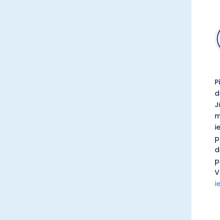
P
d
J
m
i
p
d
p
V
i