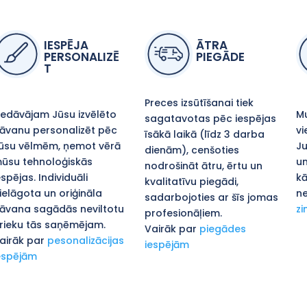
IESPĒJA
ĀTRA
PERSONALIZĒ
PIEGĀDE
T
Preces izsūtīšanai tiek
iedāvājam Jūsu izvēlēto
Mu
sagatavotas pēc iespējas
āvanu personalizēt pēc
vi
īsākā laikā (līdz 3 darba
ūsu vēlmēm, ņemot vērā
Ju
dienām), cenšoties
ūsu tehnoloģiskās
un
nodrošināt ātru, ērtu un
espējas. Individuāli
kā
kvalitatīvu piegādi,
ielāgota un oriģināla
ne
sadarbojoties ar šīs jomas
āvana sagādās neviltotu
zi
profesionāļiem.
rieku tās saņēmējam.
Vairāk par
piegādes
airāk par
pesonalizācijas
iespējām
espējām