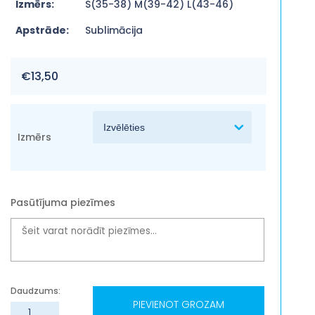
Izmērs:
S(35-38) M(39-42) L(43-46)
Apstrāde:
Sublimācija
€
13,50
Izmērs
Pasūtījuma piezīmes
PIEVIENOT GROZAM
Zeķes