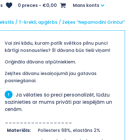
s
0 preces
€0,00
Mans konts
ekstils
/
T-krekli, apģērbs
/ Zeķes “Nepamodini Grinču!”
Vai zini kādu, kuram patīk svētkos pilnu punci
kārtīgi nosnausties? Šī dāvana būs tieši viņam!
Oriģināla dāvana atpūtniekiem.
Zeķītes dāvanu iesaiņojumā jau gatavas
pasniegšanai.
Ja vēlaties šo preci personalizēt, lūdzu
sazinieties ar mums privāti par iespējām un
cenām.
__________________
Materiāls:
Poliesters 98%, elastāns 2%