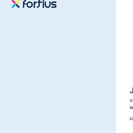
V
i
L