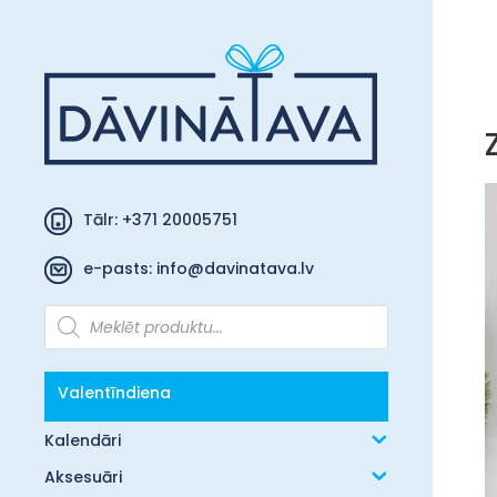
Tālr: +371 20005751
e-pasts:
info@davinatava.lv
Products
search
Valentīndiena
Kalendāri
Aksesuāri