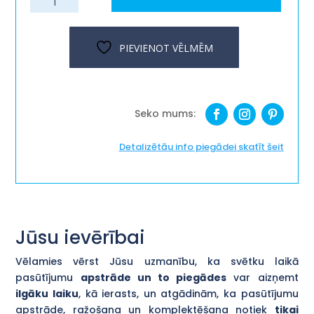
"Tētis
neguļ"
daudzums
PIEVIENOT VĒLMĒM
Detalizētāu info piegādei skatīt šeit
Jūsu ievērībai
Vēlamies vērst Jūsu uzmanību, ka svētku laikā
pasūtījumu
apstrāde un to piegādes
var aizņemt
ilgāku laiku
, kā ierasts, un atgādinām, ka pasūtījumu
apstrāde, ražošana un komplektēšana notiek
tikai