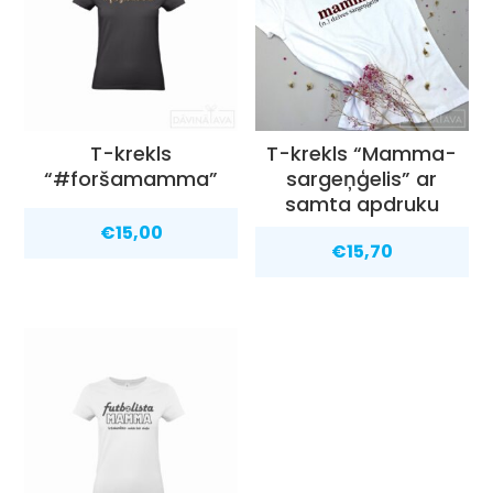
T-krekls
T-krekls “Mamma-
“#foršamamma”
sargeņģelis” ar
samta apdruku
€
15,00
€
15,70