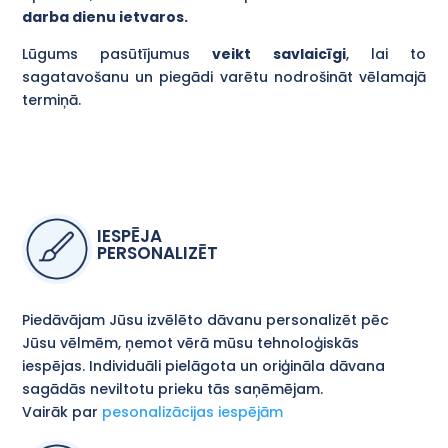
darba dienu ietvaros.
Lūgums pasūtījumus
veikt savlaicīgi
, lai to
sagatavošanu un piegādi varētu nodrošināt vēlamajā
termiņā.
IESPĒJA
PERSONALIZĒT
Piedāvājam Jūsu izvēlēto dāvanu personalizēt pēc
Jūsu vēlmēm, ņemot vērā mūsu tehnoloģiskās
iespējas. Individuāli pielāgota un oriģināla dāvana
sagādās neviltotu prieku tās saņēmējam.
Vairāk par
pesonalizācijas iespējām