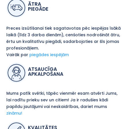
ĀTRA
PIEGĀDE
Preces izsūtīšanai tiek sagatavotas pēc iespējas īsākā
laikā (līdz 3 darba dienām), cenšoties nodrošināt ātru,
ērtu un kvalitatīvu piegādi, sadarbojoties ar šīs jomas
profesionāļiem.
Vairāk par
piegādes iespējām
ATSAUCĪGA
APKALPOŠANA
Mums patīk svētki, tāpēc vienmēr esam atvērti Jums,
lai radītu prieku sev un citiem! Ja ir radušies kādi
papildu jautājumi vai neskaidrības, dariet mums
zināmu!
KVALITĀTES