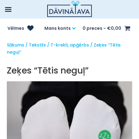
Vēlmes
Mans konts
0 preces
€0,00
Sākums
/
Tekstils
/
T-krekli, apģērbs
/ Zeķes “Tētis
neguļ”
Zeķes “Tētis neguļ”