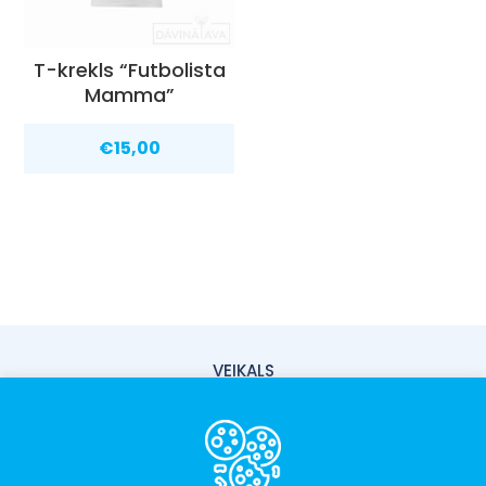
T-krekls “Futbolista
Mamma”
€
15,00
VEIKALS
PIEGĀDE
PAR MUMS