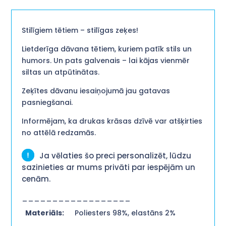
Stilīgiem tētiem – stilīgas zeķes!
Lietderīga dāvana tētiem, kuriem patīk stils un
humors. Un pats galvenais – lai kājas vienmēr
siltas un atpūtinātas.
Zeķītes dāvanu iesaiņojumā jau gatavas
pasniegšanai.
Informējam, ka drukas krāsas dzīvē var atšķirties
no attēlā redzamās.
Ja vēlaties šo preci personalizēt, lūdzu
sazinieties ar mums privāti par iespējām un
cenām.
__________________
Materiāls:
Poliesters 98%, elastāns 2%